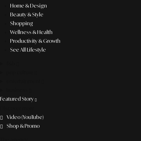
Home & Design
Beauty & Style
Shopping
Wellness & Health
Productivity & Growth
See All Lifestyle
f&b
pop culture
entertainment
business
Featured Story
Discover more
Video (YouTube)
Shop & Promo
The agency