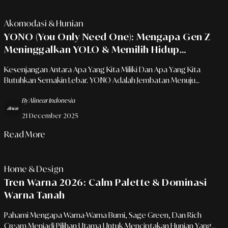
Akomodasi & Hunian
YONO (You Only Need One): Mengapa Gen Z
Meninggalkan YOLO & Memilih Hidup
Minimalis Yang Lebih Selektif?
Kesenjangan Antara Apa Yang Kita Miliki Dan Apa Yang Kita
Butuhkan Semakin Lebar. YONO Adalah Jembatan Menuju
Ketenangan: Berhenti Mengejar Segalanya, Mulai Menghargai
By Alinear Indonesia
Satu Hal Yang Benar-Benar Penting. Filosofi Baru Dalam Gaya
Hidup Untuk Mencari Kualitas, Bukan Sekadar Kuantitas Barang
21 December 2025
Dan Pengalaman!
Read More
Home & Design
Tren Warna 2026: Calm Palette & Dominasi
Warna Tanah
Pahami Mengapa Warna-Warna Bumi, Sage Green, Dan Rich
Cream Menjadi Pilihan Utama Untuk Menciptakan Hunian Yang