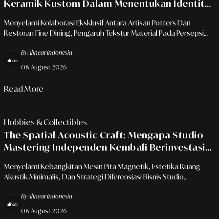
Keramik Kustom Dalam Menentukan Identitas
Visual Ruang Bersantap
Menyelami Kolaborasi Eksklusif Antara Artisan Potters Dan
Restoran Fine Dining, Pengaruh Tekstur Material Pada Persepsi
Rasa, Serta Seni Kurasi Objek Meja Makan.
By Alinear Indonesia
08 August 2026
Read More
Hobbies & Collectibles
The Spatial Acoustic Craft: Mengapa Studio
Mastering Independen Kembali Berinvestasi
Pada Perkakas Analog Klasik?
Menyelami Kebangkitan Mesin Pita Magnetik, Estetika Ruang
Akustik Minimalis, Dan Strategi Diferensiasi Bisnis Studio
Independen Di Era Digital.
By Alinear Indonesia
08 August 2026