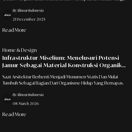
Mendukung Mental Wellness. Warna Adalah Bahasa Emosi Di
By Alinear Indonesia
Rumah Anda. Di Tahun 2026, Kita Tidak Lagi Menginginkan Ruang
Yang Hanya Tampak Indah, Tetapi Ruang Yang Terasa Tenang. Dan
21 December 2025
Kedamaian Itu Diterjemahkan Melalui Palet Yang Terinspirasi
Langsung Dari Alam.
Read More
Home & Design
Infrastruktur Miselium: Menelusuri Potensi
Jamur Sebagai Material Konstruksi Organik
Dalam Ekosistem Kota
Saat Arsitektur Berhenti Menjadi Monumen Statis Dan Mulai
Tumbuh Sebagai Bagian Dari Organisme Hidup Yang Bernapas.
By Alinear Indonesia
08 March 2026
Read More