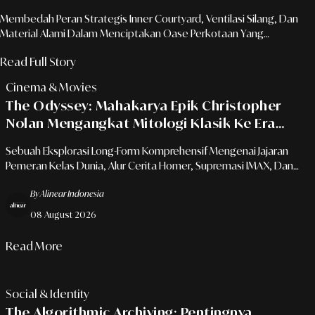
Membedah Peran Strategis Inner Courtyard, Ventilasi Silang, Dan
Material Alami Dalam Menciptakan Oase Perkotaan Yang
Berkelanjutan Dan Hemat Energi.
Read Full Story
Cinema & Movies
The Odyssey: Mahakarya Epik Christopher
Nolan Mengangkat Mitologi Klasik Ke Era
Sinema Modern
Sebuah Eksplorasi Long-Form Komprehensif Mengenai Jajaran
Pemeran Kelas Dunia, Alur Cerita Homer, Supremasi IMAX, Dan
Metafora Abadi Tentang Ketahanan Jiwa Manusia.
By Alinear Indonesia
08 August 2026
Read More
Social & Identity
The Algorithmic Archiving: Pentingnya