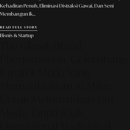
Kehadiran Penuh, Eliminasi Distraksi Gawai, Dan Seni
Membangun Ik...
READ FULL STORY
Bisnis & Startup
The Ghost-Brand
Phenomenon: Gelombang
Kreator Muda Yang
Memanfaatkan AI Mikro
Untuk Meluncurkan Lini
Mode Tanpa Jejak
Operasional Tradisional