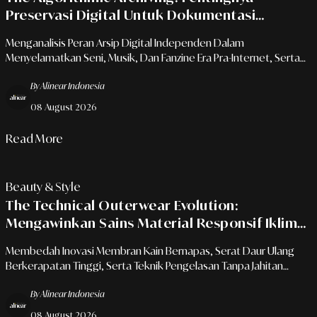
Preservasi Digital Untuk Dokumentasi
Subkultur Dan Komunitas Kreatif
Menganalisis Peran Arsip Digital Independen Dalam
Menyelamatkan Seni, Musik, Dan Fanzine Era Pra-Internet, Serta
Memberdayakan Riset Budaya Melalui Repositori Terbuka.
By Alinear Indonesia
08 August 2026
Read More
Beauty & Style
The Technical Outerwear Evolution:
Mengawinkan Sains Material Responsif Iklim
Dengan Estetika Urban
Membedah Inovasi Membran Kain Bernapas, Serat Daur Ulang
Berkerapatan Tinggi, Serta Teknik Pengelasan Tanpa Jahitan
Dalam Lanskap Busana Fungsional Modern.
By Alinear Indonesia
08 August 2026