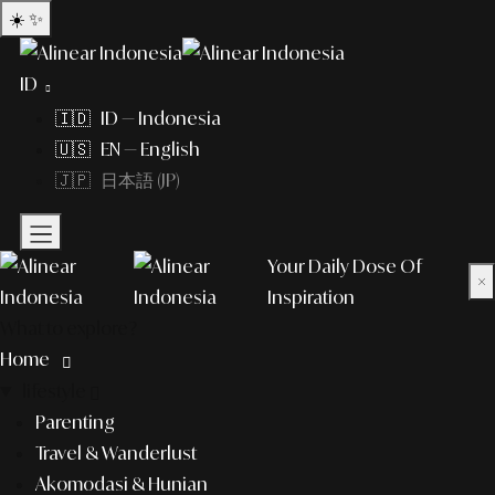
☀️
✨
ID
🇮🇩 ID — Indonesia
🇺🇸 EN — English
🇯🇵 日本語 (JP)
Your Daily Dose Of
×
Inspiration
What to explore?
Home
lifestyle
Parenting
Travel & Wanderlust
Akomodasi & Hunian