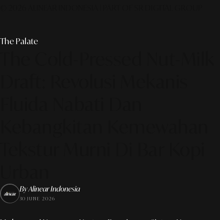
© 2026 ALINEAR INDONESIA | PART OF SR DIGITAL GROUP
The Palate
The Cold-Pressed Nut-Milk
Draft: Revolusi Mekanis
Fluida Nabati Dan
Kebangkitan Kemewahan
Tekstur Murni Di Bar Kopi
Urban
By Alinear Indonesia
30 JUNE 2026