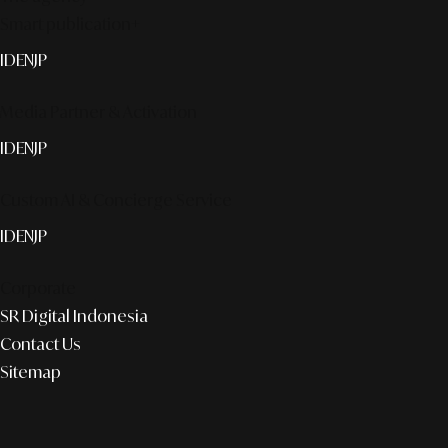
Smart publication+
ID
EN
JP
Media Partner & Activation
ID
EN
JP
Custom AI & Concierge Service
ID
EN
JP
Corporate
SR Digital Indonesia
Contact Us
Sitemap