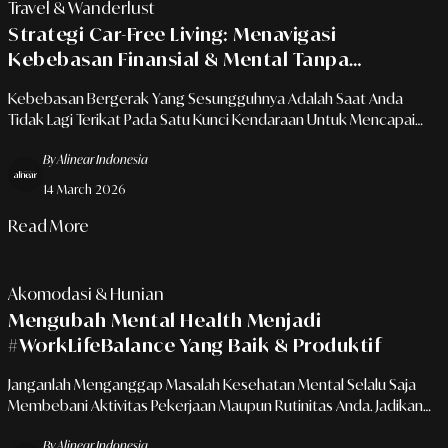
Travel & Wanderlust
Strategi Car-Free Living: Menavigasi
Kebebasan Finansial & Mental Tanpa
Kepemilikan Kendaraan Pribadi
Kebebasan Bergerak Yang Sesungguhnya Adalah Saat Anda
Tidak Lagi Terikat Pada Satu Kunci Kendaraan Untuk Mencapai
Tujuan.
By Alinear Indonesia
14 March 2026
Read More
Akomodasi & Hunian
Mengubah Mental Health Menjadi
#WorkLifeBalance Yang Baik & Produktif
Janganlah Menganggap Masalah Kesehatan Mental Selalu Saja
Membebani Aktivitas Pekerjaan Maupun Rutinitas Anda. Jadikan
Hal Tersebut Sebagai ‘Aset Bisnis’ Anda. Bagaimana Caranya?
By Alinear Indonesia