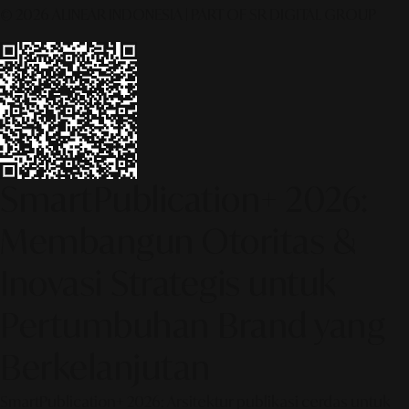
© 2026 ALINEAR INDONESIA | PART OF SR DIGITAL GROUP
SmartPublication+ 2026:
Membangun Otoritas &
Inovasi Strategis untuk
Pertumbuhan Brand yang
Berkelanjutan
SmartPublication+ 2026: Arsitektur publikasi cerdas untuk