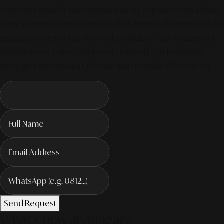
efisiensi mutakhir dan otoritas brand yang tak tergoyahkan.
Kami mentransformasi inovasi digital menjadi pertumbuhan
strategis yang terukur dan berkelanjutan. Siap melampaui
standar pasar? Akses proposal eksklusif dan konsultasi
strategis kami melalui QR code atau formulir di bawah ini.
Send Request
What's new at Alinear?