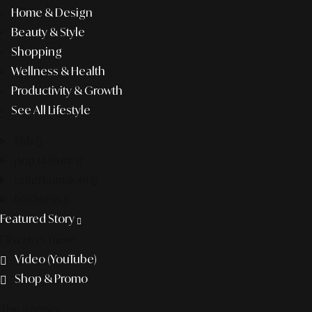
Home & Design
Beauty & Style
Shopping
Wellness & Health
Productivity & Growth
See All Lifestyle
f&b
pop culture
entertainment
business
Featured Story
Discover more
Video (YouTube)
Shop & Promo
The agency