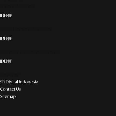
Smart publication+
ID
EN
JP
Media Partner & Activation
ID
EN
JP
Custom AI & Concierge Service
ID
EN
JP
Corporate
SR Digital Indonesia
Contact Us
Sitemap