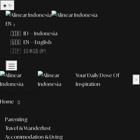
☀️
✨
EN
🇮🇩 ID — Indonesia
🇺🇸 EN — English
🇯🇵 日本語 (JP)
Your Daily Dose Of
×
Inspiration
What to explore?
Home
lifestyle
Parenting
Travel & Wanderlust
Accommodation & Living