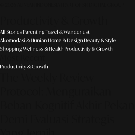
© 2026 ALINEAR INDONESIA | PART OF SR DIGITAL GROUP
Productivity & Growth
All Stories
Parenting
Travel & Wanderlust
Akomodasi & Hunian
Home & Design
Beauty & Style
Shopping
Wellness & Health
Productivity & Growth
Most Recent
Productivity & Growth
The Weekly Review
Protocol: Menguraikan
Beban Kognitif Akhir Pekan
Demi Evaluasi Strategis
Yang Jernih