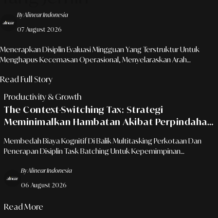
By Alinear Indonesia
07 August 2026
Menerapkan Disiplin Evaluasi Mingguan Yang Terstruktur Untuk
Menghapus Kecemasan Operasional, Menyelaraskan Arah
Kepemimpinan, Dan Menjamin Transisi Istirahat Yang Sempurna.
Read Full Story
Productivity & Growth
The Context-Switching Tax: Strategi
Meminimalkan Hambatan Akibat Perpindahan
Tugas Yang Terlalu Sering
Membedah Biaya Kognitif Di Balik Multitasking Perkotaan Dan
Penerapan Disiplin Task Batching Untuk Kepemimpinan
Operasional Yang Berkelanjutan.
By Alinear Indonesia
06 August 2026
Read More