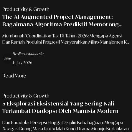
Productivity & Growth
The AI-Augmented Project Management:
Bagaimana Algoritma Prediktif Memotong
40% Waktu Koordinasi Di Industri Kreatif
Membunuh 'Coordination Tax' Di Tahun 2026: Mengapa Agensi
Dan Rumah Produksi Progresif Menyerahkan Mikro-Manajemen Ke
Tangan Mesin Demi Mengembalikan Kedaulatan Fokus Talenta
By Alinear Indonesia
Kreatif
14 July 2026
Read More
Productivity & Growth
5 Eksplorasi Eksistensial Yang Sering Kali
Terlambat Diadopsi Oleh Manusia Modern
Dari Paradoks Persepsi Hingga Disiplin Kebahagiaan: Mengapa
Navigasi Ruang Masa Kini Adalah Kunci Utama Menuju Kedaulatan.