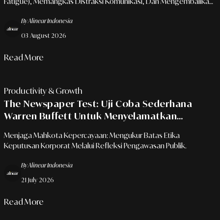
Fatigue), Memangkas Distraksi Komunikasi, Dan Mengembalikan
Ruang Fokus Mendalam Di Era Modern.
By Alinear Indonesia
03 August 2026
Read More
Productivity & Growth
The Newspaper Test: Uji Coba Sederhana
Warren Buffett Untuk Menyelamatkan
Pemimpin Dari Kesalahan Fatal Penghancur
Menjaga Mahkota Kepercayaan: Mengukur Batas Etika
Karier
Keputusan Korporat Melalui Refleksi Pengawasan Publik.
By Alinear Indonesia
21 July 2026
Read More