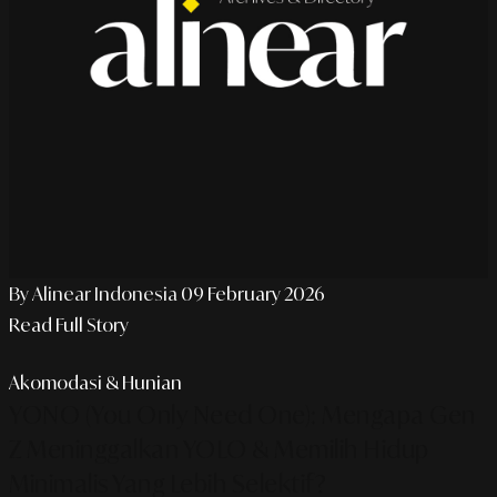
By Alinear Indonesia
09 February 2026
Read Full Story
Akomodasi & Hunian
YONO (You Only Need One): Mengapa Gen
Z Meninggalkan YOLO & Memilih Hidup
Minimalis Yang Lebih Selektif?