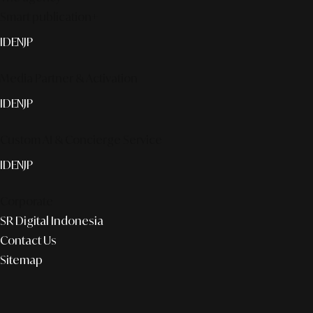
Smart publication+
ID
EN
JP
Media Partner & Activation
ID
EN
JP
Custom AI & Concierge Service
ID
EN
JP
Corporate
SR Digital Indonesia
Contact Us
Sitemap