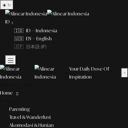
☀️
✨
ID
🇮🇩 ID — Indonesia
🇺🇸 EN — English
🇯🇵 日本語 (JP)
Your Daily Dose Of
×
Inspiration
What to explore?
Home
lifestyle
Parenting
Travel & Wanderlust
Akomodasi & Hunian