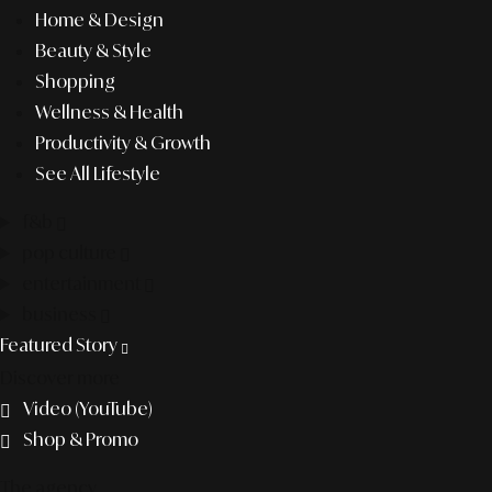
Home & Design
Beauty & Style
Shopping
Wellness & Health
Productivity & Growth
See All Lifestyle
f&b
pop culture
entertainment
business
Featured Story
Discover more
Video (YouTube)
Shop & Promo
The agency