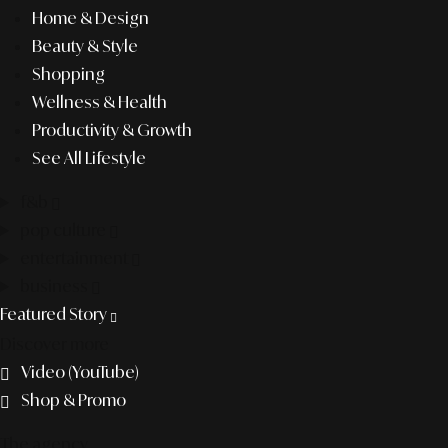
Home & Design
Beauty & Style
Shopping
Wellness & Health
Productivity & Growth
See All Lifestyle
f&b
pop culture
entertainment
business
Featured Story
Discover more
Video (YouTube)
Shop & Promo
The agency