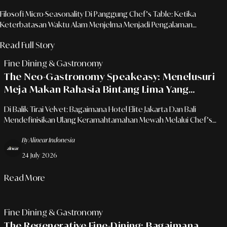
Filosofi Micro-Seasonality Di Panggung Chef’s Table: Ketika
Keterbatasan Waktu Alam Menjelma Menjadi Pengalaman
Bersantap Eksklusif Yang Penuh Narasi.
Read Full Story
Fine Dining & Gastronomy
The Neo-Gastronomy Speakeasy: Menelusuri
Meja Makan Rahasia Bintang Lima Yang
Tersembunyi Di Balik Dapur Utama
Di Balik Tirai Velvet: Bagaimana Hotel Elite Jakarta Dan Bali
Mendefinisikan Ulang Keramahtamahan Mewah Melalui Chef’s
Table Yang Sangat Intim Dan Eksperimental.
By Alinear Indonesia
24 July 2026
Read More
Fine Dining & Gastronomy
The Regenerative Fine-Dining: Bagaimana