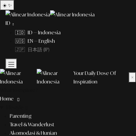
☀️
✨
ID
🇮🇩 ID — Indonesia
🇺🇸 EN — English
🇯🇵 日本語 (JP)
Your Daily Dose Of
×
Inspiration
What to explore?
Home
lifestyle
Parenting
Travel & Wanderlust
Akomodasi & Hunian