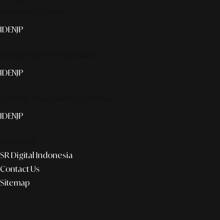
Smart publication+
ID
EN
JP
Media Partner & Activation
ID
EN
JP
Custom AI & Concierge Service
ID
EN
JP
Corporate
SR Digital Indonesia
Contact Us
Sitemap