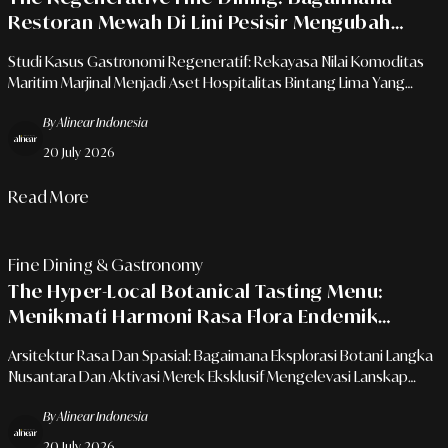
Restoran Mewah Di Lini Pesisir Mengubah
Limbah Laut Menjadi Seni Gastronomi Bernilai
Studi Kasus Gastronomi Regeneratif: Rekayasa Nilai Komoditas
Tinggi
Maritim Marjinal Menjadi Aset Hospitalitas Bintang Lima Yang
Berdampak Ekologis.
By Alinear Indonesia
20 July 2026
Read More
Fine Dining & Gastronomy
The Hyper-Local Botanical Tasting Menu:
Menikmati Harmoni Rasa Flora Endemik
Dalam Jamuan Eksklusif Di Atap Resort Butik
Arsitektur Rasa Dan Spasial: Bagaimana Eksplorasi Botani Langka
Ibu Kota
Nusantara Dan Aktivasi Merek Eksklusif Mengelevasi Lanskap
Gastronomi Mewah.
By Alinear Indonesia
20 July 2026