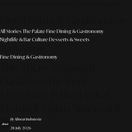
© 2026 ALINEAR INDONESIA | PART OF SR DIGITAL GROUP
Fine Dining & Gastronomy
All Stories
The Palate
Fine Dining & Gastronomy
Nightlife & Bar Culture
Desserts & Sweets
Most Recent
Fine Dining & Gastronomy
The Micro-Seasonal
Gastronomy: Seni
Mengolah Bahan Lokal
Menjadi Sajian Sinematik
By Alinear Indonesia
28 July 2026