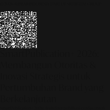
© 2026 ALINEAR INDONESIA | PART OF SR DIGITAL GROUP
SmartPublication+ 2026:
Membangun Otoritas &
Inovasi Strategis untuk
Pertumbuhan Brand yang
Berkelanjutan
SmartPublication+ 2026: Arsitektur publikasi cerdas untuk