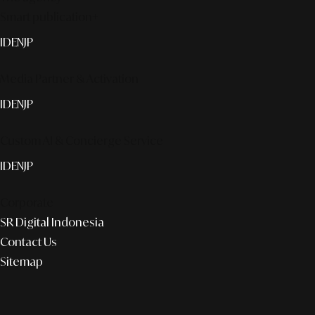
Smart publication+
ID
EN
JP
Media Partner & Activation
ID
EN
JP
Custom AI & Concierge Service
ID
EN
JP
Corporate
SR Digital Indonesia
Contact Us
Sitemap