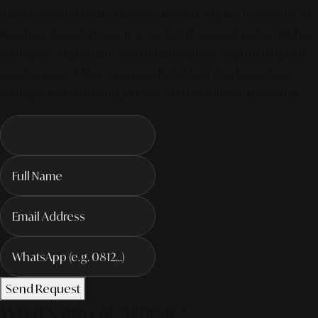
efisiensi mutakhir dan otoritas brand yang tak tergoyahkan.
Kami mentransformasi inovasi digital menjadi pertumbuhan
strategis yang terukur dan berkelanjutan. Siap melampaui
standar pasar? Akses proposal eksklusif dan konsultasi
strategis kami melalui QR code atau formulir di bawah ini.
Send Request
What's new at Alinear?