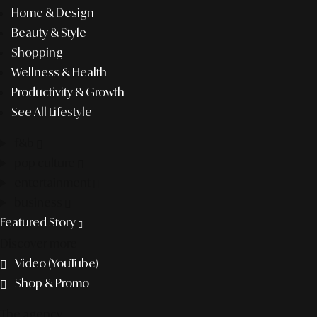
Home & Design
Beauty & Style
Shopping
Wellness & Health
Productivity & Growth
See All Lifestyle
f&b
pop culture
entertainment
business
Featured Story
Discover more
Video (YouTube)
Shop & Promo
The agency