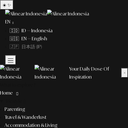
☀️
✨
EN
🇮🇩 ID — Indonesia
🇺🇸 EN — English
🇯🇵 日本語 (JP)
Your Daily Dose Of
×
Inspiration
What to explore?
Home
lifestyle
Parenting
Travel & Wanderlust
Accommodation & Living