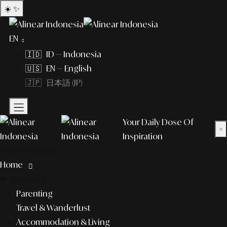
☀️
✨
EN
🇮🇩 ID — Indonesia
🇺🇸 EN — English
🇯🇵 日本語 (JP)
Your Daily Dose Of
×
Inspiration
What to explore?
Home
lifestyle
Parenting
Travel & Wanderlust
Accommodation & Living