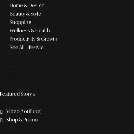
Home & Design
Beauty & Style
Shopping
Wellness & Health
Productivity & Growth
See All Lifestyle
f&b
pop culture
entertainment
business
Featured Story
Discover more
Video (YouTube)
Shop & Promo
The agency