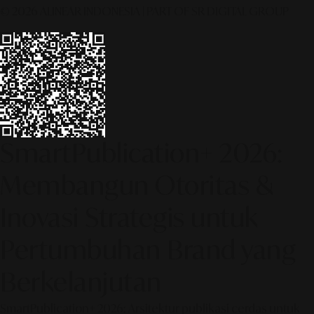
© 2026 ALINEAR INDONESIA | PART OF SR DIGITAL GROUP
SmartPublication+ 2026:
Membangun Otoritas &
Inovasi Strategis untuk
Pertumbuhan Brand yang
Berkelanjutan
SmartPublication+ 2026: Arsitektur publikasi cerdas untuk