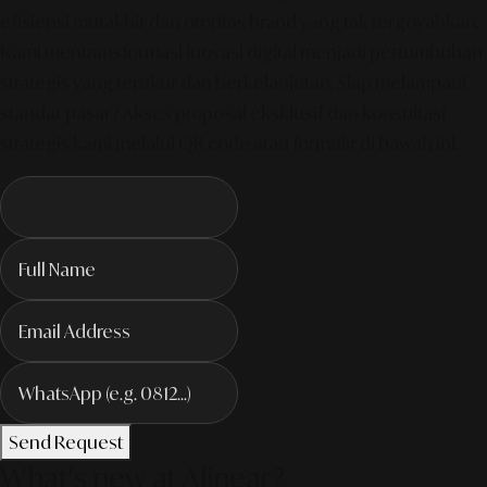
efisiensi mutakhir dan otoritas brand yang tak tergoyahkan.
Kami mentransformasi inovasi digital menjadi pertumbuhan
strategis yang terukur dan berkelanjutan. Siap melampaui
standar pasar? Akses proposal eksklusif dan konsultasi
strategis kami melalui QR code atau formulir di bawah ini.
Send Request
What's new at Alinear?