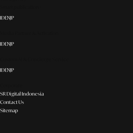
Smart publication+
ID
EN
JP
Media Partner & Activation
ID
EN
JP
Custom AI & Concierge Service
ID
EN
JP
Corporate
SR Digital Indonesia
Contact Us
Sitemap