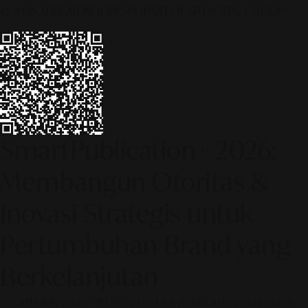
© 2026 ALINEAR INDONESIA | PART OF SR DIGITAL GROUP
SmartPublication+ 2026:
Membangun Otoritas &
Inovasi Strategis untuk
Pertumbuhan Brand yang
Berkelanjutan
SmartPublication+ 2026: Arsitektur publikasi cerdas untuk