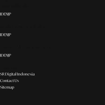
Smart publication+
ID
EN
JP
Media Partner & Activation
ID
EN
JP
Custom AI & Concierge Service
ID
EN
JP
Corporate
SR Digital Indonesia
Contact Us
Sitemap