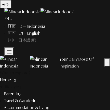
☀️
✨
EN
🇮🇩 ID — Indonesia
🇺🇸 EN — English
🇯🇵 日本語 (JP)
Your Daily Dose Of
×
Inspiration
What to explore?
Home
lifestyle
Parenting
Travel & Wanderlust
Accommodation & Living