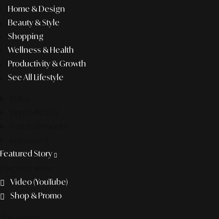
Home & Design
Beauty & Style
Shopping
Wellness & Health
Productivity & Growth
See All Lifestyle
f&b
pop culture
entertainment
business
Featured Story
Discover more
Video (YouTube)
Shop & Promo
The agency