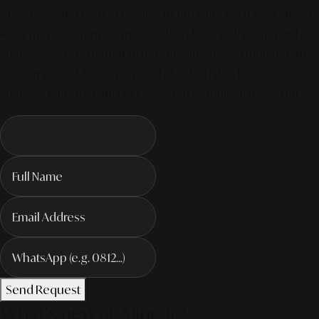
efisiensi mutakhir dan otoritas brand yang tak tergoyahkan.
Kami mentransformasi inovasi digital menjadi pertumbuhan
strategis yang terukur dan berkelanjutan. Siap melampaui
standar pasar? Akses proposal eksklusif dan konsultasi
strategis kami melalui QR code atau formulir di bawah ini.
Send Request
What's new at Alinear?