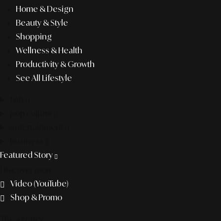
Home & Design
Beauty & Style
Shopping
Wellness & Health
Productivity & Growth
See All Lifestyle
f&b
pop culture
entertainment
business
Featured Story
Discover more
Video (YouTube)
Shop & Promo
The agency