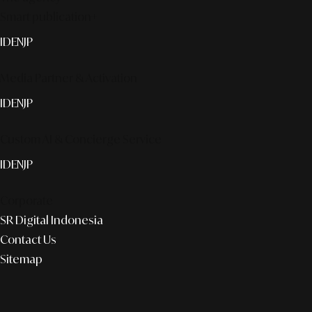
Smart publication+
ID
EN
JP
Media Partner & Activation
ID
EN
JP
Custom AI & Concierge Service
ID
EN
JP
Corporate
SR Digital Indonesia
Contact Us
Sitemap