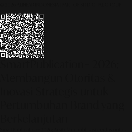
© 2026 ALINEAR INDONESIA | PART OF SR DIGITAL GROUP
SmartPublication+ 2026:
Membangun Otoritas &
Inovasi Strategis untuk
Pertumbuhan Brand yang
Berkelanjutan
SmartPublication+ 2026: Arsitektur publikasi cerdas untuk