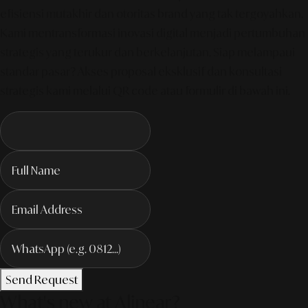
efisiensi mutakhir dan otoritas brand yang tak tergoyahkan.
Kami mentransformasi inovasi digital menjadi pertumbuhan
strategis yang terukur dan berkelanjutan. Siap melampaui
standar pasar? Akses proposal eksklusif dan konsultasi
strategis kami melalui QR code atau formulir di bawah ini.
Send Request
What's new at Alinear?