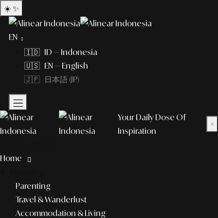
☀️
✨
EN
🇮🇩 ID — Indonesia
🇺🇸 EN — English
🇯🇵 日本語 (JP)
Your Daily Dose Of
×
Inspiration
What to explore?
Home
lifestyle
Parenting
Travel & Wanderlust
Accommodation & Living