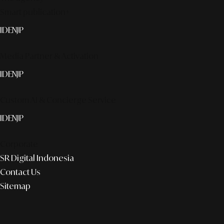
Smart publication+
ID
EN
JP
Media Partner & Activation
ID
EN
JP
Custom AI & Concierge Service
ID
EN
JP
Corporate
SR Digital Indonesia
Contact Us
Sitemap