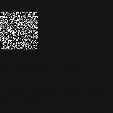
© 2026 ALINEAR INDONESIA | PART OF SR DIGITAL GROUP
SmartPublication+ 2026:
Membangun Otoritas &
Inovasi Strategis untuk
Pertumbuhan Brand yang
Berkelanjutan
SmartPublication+ 2026: Arsitektur publikasi cerdas untuk