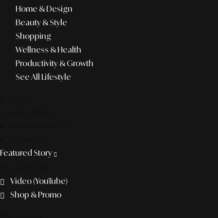
Home & Design
Beauty & Style
Shopping
Wellness & Health
Productivity & Growth
See All Lifestyle
f&b
pop culture
entertainment
business
Featured Story
Discover more
Video (YouTube)
Shop & Promo
The agency