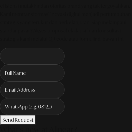
efisiensi mutakhir dan otoritas brand yang tak tergoyahkan.
Kami mentransformasi inovasi digital menjadi pertumbuhan
strategis yang terukur dan berkelanjutan. Siap melampaui
standar pasar? Akses proposal eksklusif dan konsultasi
strategis kami melalui QR code atau formulir di bawah ini.
Send Request
What's new at Alinear?