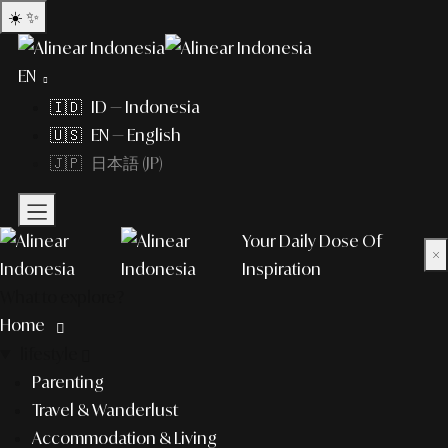
☀️
✨
EN
🇮🇩 ID — Indonesia
🇺🇸 EN — English
🇯🇵 日本語 (JP)
Your Daily Dose Of
×
Inspiration
What to explore?
Home
lifestyle
Parenting
Travel & Wanderlust
Accommodation & Living