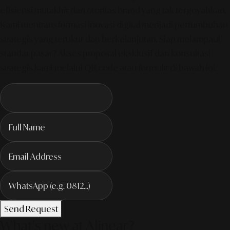
efisiensi mutakhir dan otoritas brand yang tak tergoyahkan.
Kami mentransformasi inovasi digital menjadi pertumbuhan
strategis yang terukur dan berkelanjutan. Siap melampaui
standar pasar? Akses proposal eksklusif dan konsultasi
strategis kami melalui QR code atau formulir di bawah ini.
Send Request
What's new at Alinear?