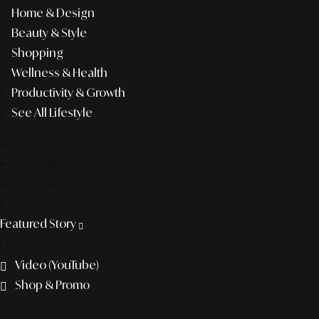
Home & Design
Beauty & Style
Shopping
Wellness & Health
Productivity & Growth
See All Lifestyle
f&b
pop culture
entertainment
business
Featured Story
Discover more
Video (YouTube)
Shop & Promo
The agency