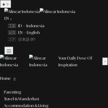
☀️
✨
EN
🇮🇩 ID — Indonesia
🇺🇸 EN — English
🇯🇵 日本語 (JP)
Your Daily Dose Of
×
Inspiration
What to explore?
Home
lifestyle
Parenting
Travel & Wanderlust
Accommodation & Living