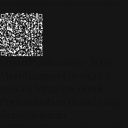
© 2026 ALINEAR INDONESIA | PART OF SR DIGITAL GROUP
SmartPublication+ 2026:
Membangun Otoritas &
Inovasi Strategis untuk
Pertumbuhan Brand yang
Berkelanjutan
SmartPublication+ 2026: Arsitektur publikasi cerdas untuk