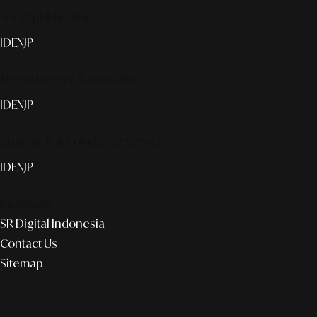
Smart publication+
ID
EN
JP
Media Partner & Activation
ID
EN
JP
Custom AI & Concierge Service
ID
EN
JP
Corporate
SR Digital Indonesia
Contact Us
Sitemap