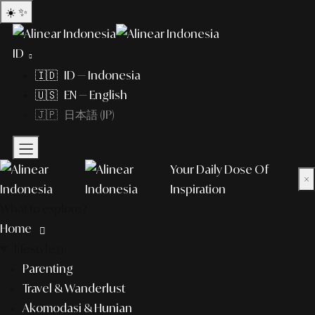
☀️
✨
ID
🇮🇩 ID — Indonesia
🇺🇸 EN — English
🇯🇵 日本語 (JP)
Your Daily Dose Of
×
Inspiration
What to explore?
Home
lifestyle
Parenting
Travel & Wanderlust
Akomodasi & Hunian