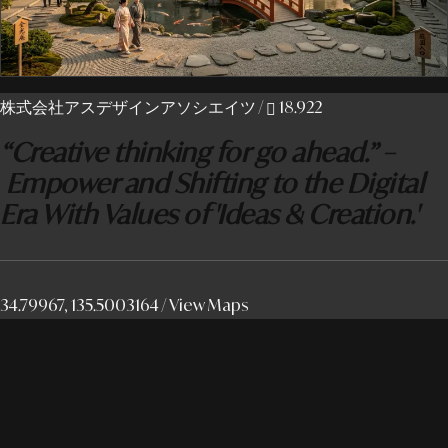
株式会社アスデザインアソシエイツ
/
18.922
“Creative thinking for go ahead.” –
Empower and Shifting to the Digital
Era With Values of 'Ideas & Creation.'
34.79967, 135.5003164 /
View Maps