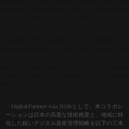
Regional)」
yang adaptif terhadap tren loka
maupun internasional, guna mengonversi
setiap arus data menjadi metrik konversi bisnis
yang riil.
【Stabilitas Teknologi Berstandar Global】
Mempertahankan kualitas kelas dunia yang
mengutamakan kecepatan dan keamanan
data melalui pemanfaatan infrastruktur
WebRTC serta pengembangan perangkat
lunak yang tangkas (layanan ekspres/akselerasi).
「Digital Partner Asia 2026として、本コラボレ
ーションは日本の高度な技術精度と、地域に特
化した鋭いデジタル資産管理戦略を以下の三本