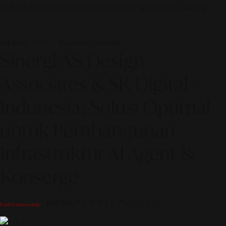
© 2026 ALINEAR INDONESIA | PART OF SR DIGITAL GROUP
04 June 2026 — Business Journal
Sinergi AS Design
Associates & SR Digital -
Indonesia: Solusi Optimal
untuk Pembangunan
Infrastruktur AI Agent &
Konserge
株式会社アスデザインアソシエイツ
Paid Partnership: