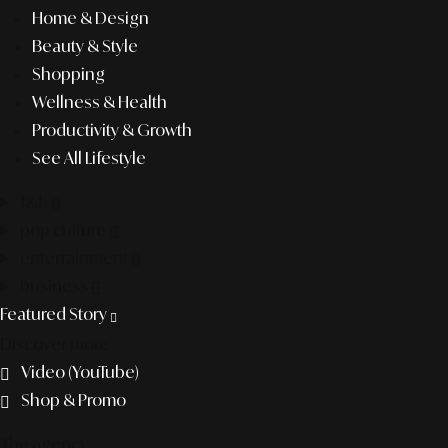
Home & Design
Beauty & Style
Shopping
Wellness & Health
Productivity & Growth
See All Lifestyle
f&b
pop culture
entertainment
business
Featured Story
Discover more
Video (YouTube)
Shop & Promo
The agency