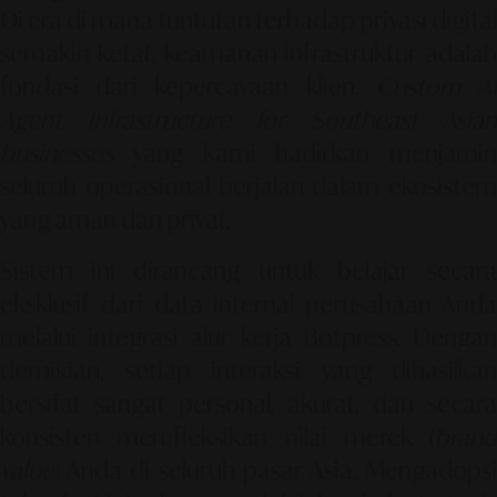
Di era di mana tuntutan terhadap privasi digital
semakin ketat, keamanan infrastruktur adalah
fondasi dari kepercayaan klien.
Custom A
Agent infrastructure for Southeast Asian
businesses
yang kami hadirkan menjamin
seluruh operasional berjalan dalam ekosistem
yang aman dan privat.
Sistem ini dirancang untuk belajar secara
eksklusif dari data internal perusahaan Anda
melalui
integrasi alur kerja Botpress
. Dengan
demikian, setiap interaksi yang dihasilkan
bersifat sangat personal, akurat, dan secara
konsisten merefleksikan nilai merek (
brand
value
) Anda di seluruh pasar Asia. Mengadopsi