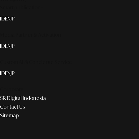
Smart publication+
ID
EN
JP
Media Partner & Activation
ID
EN
JP
Custom AI & Concierge Service
ID
EN
JP
Corporate
SR Digital Indonesia
Contact Us
Sitemap