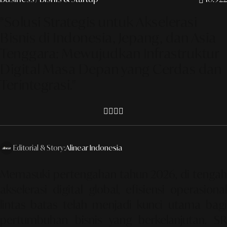
"Solusi Strategis untuk Akselerasi
Bisnis di Indonesia, Jepang, dan Asia
Tenggara: Mewujudkan Infrastruktur
Digital Masa Depan yang Cerdas dan
Terintegrasi."
Editorial & Story:
Alinear Indonesia
Memasuki pertengahan tahun 2026, di tengah
akselerasi digital global, efisiensi operasional
lintas batas telah menjadi kunci utama bagi
pertumbuhan bisnis yang berkelanjutan. SR