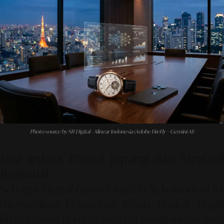
Photo source by SR Digital - Alinear Indonesia (Adobe FireFly – Gemini AI)
Fusi antara Presisi Jepang dan Strategi
Regional
Sebagai
Digital Partner Asia 2026
, kolaborasi in
menyatukan ketepatan teknis tingkat tinggi
khas Jepang dengan strategi pengelolaan aset