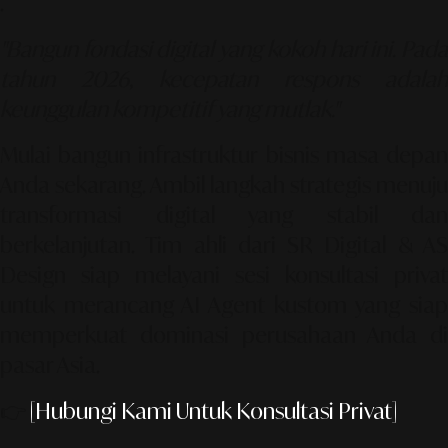
.
"Bangun fondasi digital yang kokoh hari ini. Pada
tahun 2026, kecepatan respons adalah
keunggulan kompetitif yang mutlak."
Mulai bangun infrastruktur bisnis masa depan
Anda sekarang. Ambil langkah strategis menuju
transformasi digital yang stabil dan
berkelanjutan. Tim ahli dari SR Digital & AS
Design siap melayani sesi konsultasi privat
untuk merancang AI Agent kustom yang siap
memperkuat dominasi perusahaan Anda di
pasar Asia.
👉
[Hubungi Kami Untuk Konsultasi Privat]