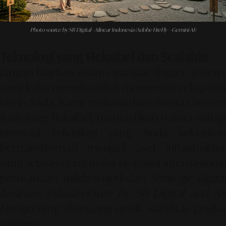
Photo source by SR Digital - Alinear Indonesia (Adobe FireFly – Gemini AI)
Teknologi yang Fleksibel dan Scalable
Jangan biarkan sistem warisan (
legacy system
)
yang kaku menghambat momentum ekspansi
bisnis Anda. Kami menawarkan skema
Custom
Rate
yang fleksibel, memastikan bahwa setiap
investasi teknologi yang Anda keluarkan
bertransformasi menjadi aset infrastruktur
yang selaras dengan visi ekspansi internasional
perusahaan. Inilah wujud dari
Strategic digita
business infrastructure by SR Digital and AS
Design
yang dirancang untuk stabilitas jangka
panjang.