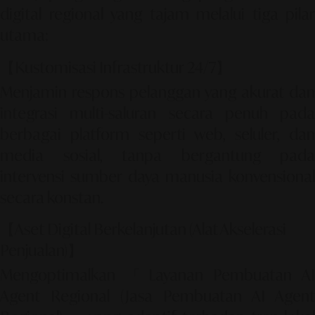
digital regional yang tajam melalui tiga pilar
utama:
【Kustomisasi Infrastruktur 24/7】
Menjamin respons pelanggan yang akurat dan
integrasi multi-saluran secara penuh pada
berbagai platform seperti web, seluler, dan
media sosial, tanpa bergantung pada
intervensi sumber daya manusia konvensional
secara konstan.
【Aset Digital Berkelanjutan (Alat Akselerasi
Penjualan)】
Mengoptimalkan
「Layanan Pembuatan AI
Agent Regional (Jasa Pembuatan AI Agent