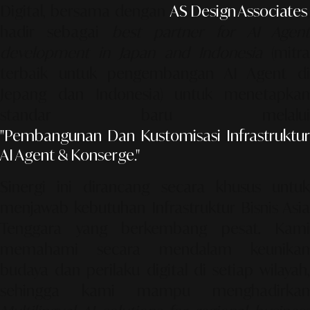
Digital, bersama dengan
AS Design Associates
,
hadir sebagai
best partner for AI Agen
development in Japan and Indonesia
(mitr
terbaik untuk pengembangan AI Agent di
Jepang dan Indonesia) untuk menetapkan
standar baru melalui
"Pembangunan Dan Kustomisasi Infrastruktur
AI Agent & Konserge."
Sinergi ini dirancang secara khusus untuk
menjawab kebutuhan
Infrastruktur Bisnis Asia
Tenggara
yang berkembang pesat. Kami
memahami secara mendalam keunikan
budaya dan perilaku digital di setiap wilayah,
sehingga kami mampu menghadirkan