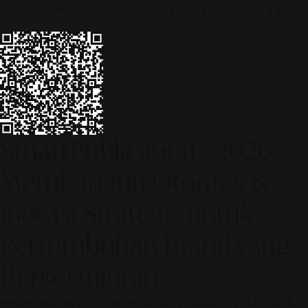
© 2026 ALINEAR INDONESIA | PART OF SR DIGITAL GROUP
SmartPublication+ 2026:
Membangun Otoritas &
Inovasi Strategis untuk
Pertumbuhan Brand yang
Berkelanjutan
SmartPublication+ 2026: Arsitektur publikasi cerdas untuk