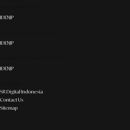
Smart publication+
ID
EN
JP
Media Partner & Activation
ID
EN
JP
Custom AI & Concierge Service
ID
EN
JP
Corporate
SR Digital Indonesia
Contact Us
Sitemap