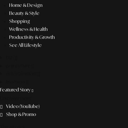
Home & Design
Beauty & Style
Shopping
Wellness & Health
Productivity & Growth
See All Lifestyle
f&b
pop culture
entertainment
business
Featured Story
Discover more
Video (YouTube)
Shop & Promo
The agency