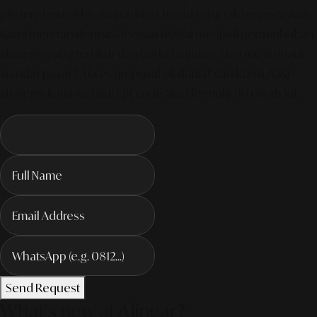
efisiensi mutakhir dan otoritas brand yang tak tergoyahkan.
Kami mentransformasi inovasi digital menjadi pertumbuhan
strategis yang terukur dan berkelanjutan. Siap melampaui
standar pasar? Akses proposal eksklusif dan konsultasi
strategis kami melalui QR code atau formulir di bawah ini.
Send Request
What's new at Alinear?