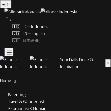
☀️
✨
ID
🇮🇩 ID — Indonesia
🇺🇸 EN — English
🇯🇵 日本語 (JP)
Your Daily Dose Of
×
Inspiration
What to explore?
Home
lifestyle
Parenting
Travel & Wanderlust
Akomodasi & Hunian