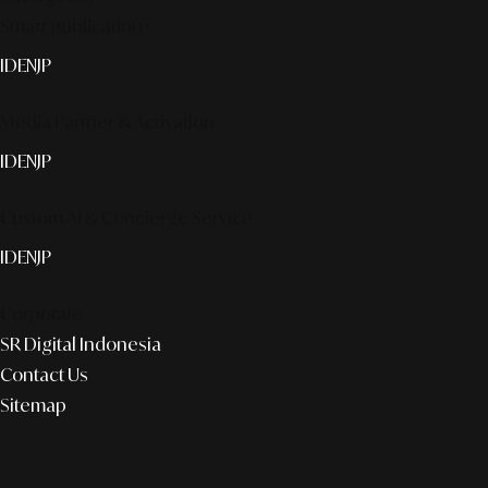
Smart publication+
ID
EN
JP
Media Partner & Activation
ID
EN
JP
Custom AI & Concierge Service
ID
EN
JP
Corporate
SR Digital Indonesia
Contact Us
Sitemap