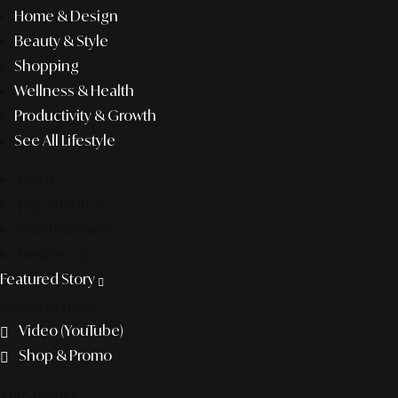
Home & Design
Beauty & Style
Shopping
Wellness & Health
Productivity & Growth
See All Lifestyle
f&b
pop culture
entertainment
business
Featured Story
Discover more
Video (YouTube)
Shop & Promo
The agency