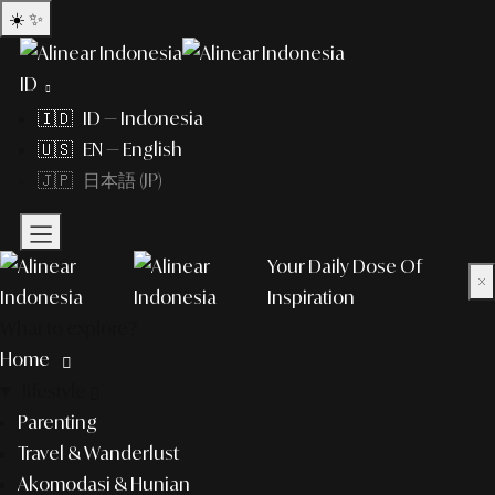
☀️
✨
ID
🇮🇩 ID — Indonesia
🇺🇸 EN — English
🇯🇵 日本語 (JP)
Your Daily Dose Of
×
Inspiration
What to explore?
Home
lifestyle
Parenting
Travel & Wanderlust
Akomodasi & Hunian