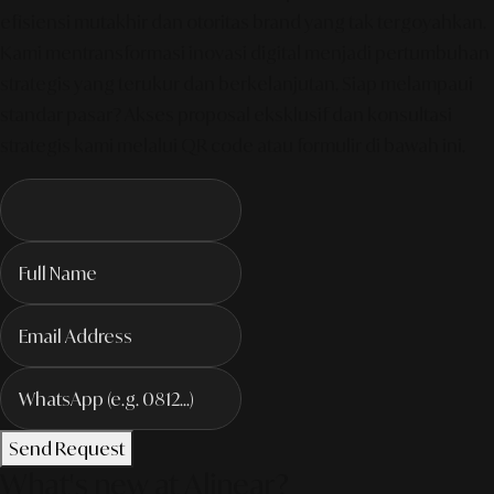
efisiensi mutakhir dan otoritas brand yang tak tergoyahkan.
Kami mentransformasi inovasi digital menjadi pertumbuhan
strategis yang terukur dan berkelanjutan. Siap melampaui
standar pasar? Akses proposal eksklusif dan konsultasi
strategis kami melalui QR code atau formulir di bawah ini.
Send Request
What's new at Alinear?