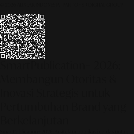
© 2026 ALINEAR INDONESIA | PART OF SR DIGITAL GROUP
SmartPublication+ 2026:
Membangun Otoritas &
Inovasi Strategis untuk
Pertumbuhan Brand yang
Berkelanjutan
SmartPublication+ 2026: Arsitektur publikasi cerdas untuk