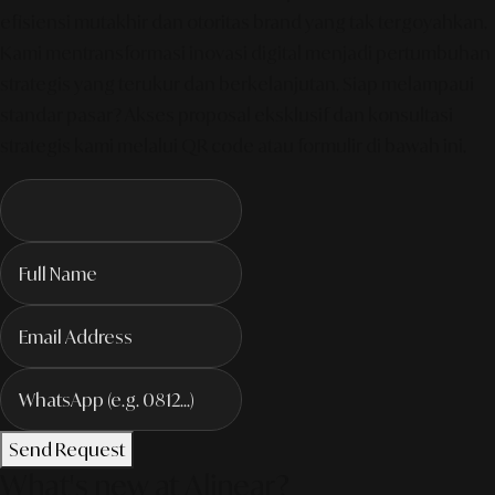
efisiensi mutakhir dan otoritas brand yang tak tergoyahkan.
Kami mentransformasi inovasi digital menjadi pertumbuhan
strategis yang terukur dan berkelanjutan. Siap melampaui
standar pasar? Akses proposal eksklusif dan konsultasi
strategis kami melalui QR code atau formulir di bawah ini.
Send Request
What's new at Alinear?