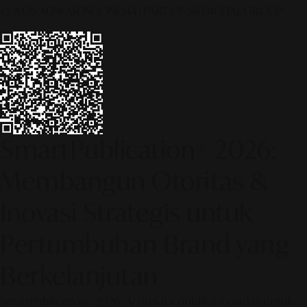
© 2026 ALINEAR INDONESIA | PART OF SR DIGITAL GROUP
SmartPublication+ 2026:
Membangun Otoritas &
Inovasi Strategis untuk
Pertumbuhan Brand yang
Berkelanjutan
SmartPublication+ 2026: Arsitektur publikasi cerdas untuk