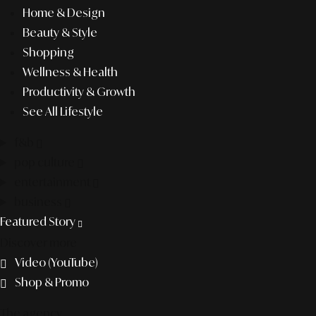
Home & Design
Beauty & Style
Shopping
Wellness & Health
Productivity & Growth
See All Lifestyle
f&b
pop culture
entertainment
business
Featured Story
Discover more
Video (YouTube)
Shop & Promo
The agency