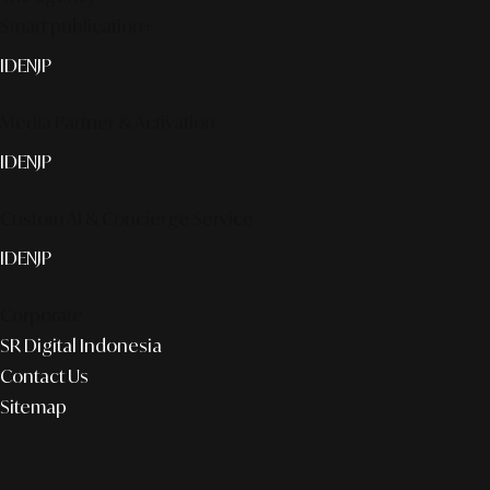
Smart publication+
ID
EN
JP
Media Partner & Activation
ID
EN
JP
Custom AI & Concierge Service
ID
EN
JP
Corporate
SR Digital Indonesia
Contact Us
Sitemap