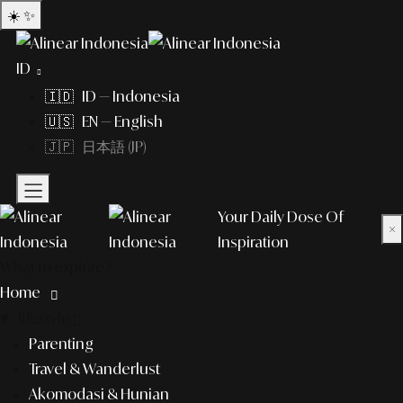
☀️
✨
ID
🇮🇩 ID — Indonesia
🇺🇸 EN — English
🇯🇵 日本語 (JP)
Your Daily Dose Of
×
Inspiration
What to explore?
Home
lifestyle
Parenting
Travel & Wanderlust
Akomodasi & Hunian