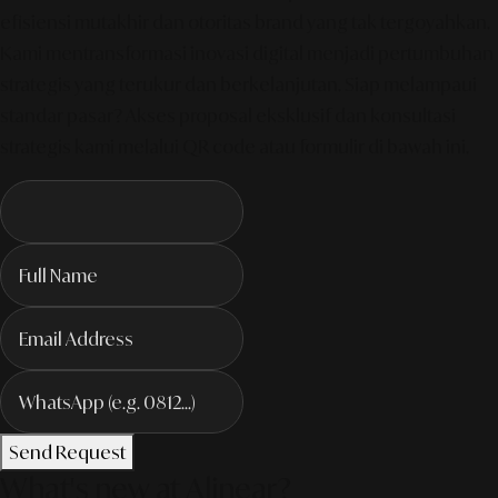
efisiensi mutakhir dan otoritas brand yang tak tergoyahkan.
Kami mentransformasi inovasi digital menjadi pertumbuhan
strategis yang terukur dan berkelanjutan. Siap melampaui
standar pasar? Akses proposal eksklusif dan konsultasi
strategis kami melalui QR code atau formulir di bawah ini.
Send Request
What's new at Alinear?