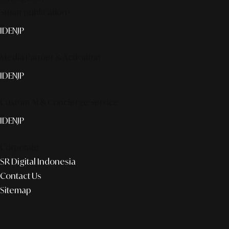
Smart publication+
ID
EN
JP
Media Partner & Activation
ID
EN
JP
Custom AI & Concierge Service
ID
EN
JP
Corporate
SR Digital Indonesia
Contact Us
Sitemap