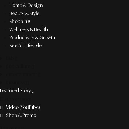
Home & Design
Beauty & Style
Shopping
Wellness & Health
Productivity & Growth
See All Lifestyle
f&b
pop culture
entertainment
business
Featured Story
Discover more
Video (YouTube)
Shop & Promo
The agency