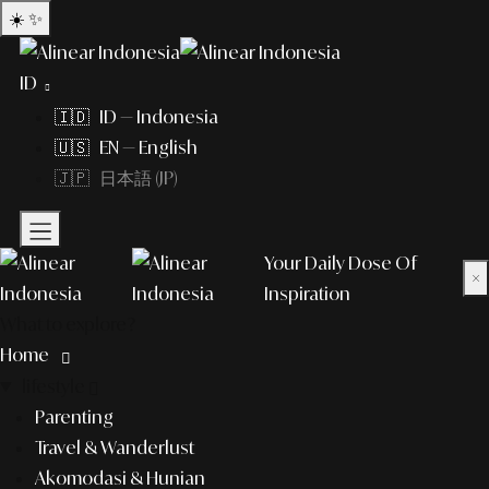
☀️
✨
ID
🇮🇩 ID — Indonesia
🇺🇸 EN — English
🇯🇵 日本語 (JP)
Your Daily Dose Of
×
Inspiration
What to explore?
Home
lifestyle
Parenting
Travel & Wanderlust
Akomodasi & Hunian