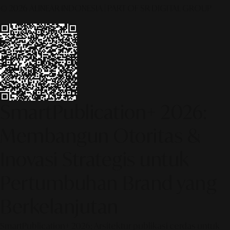
© 2026 ALINEAR INDONESIA | PART OF SR DIGITAL GROUP
SmartPublication+ 2026:
Membangun Otoritas &
Inovasi Strategis untuk
Pertumbuhan Brand yang
Berkelanjutan
SmartPublication+ 2026: Arsitektur publikasi cerdas untuk