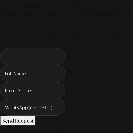
efisiensi mutakhir dan otoritas brand yang tak tergoyahkan.
Kami mentransformasi inovasi digital menjadi pertumbuhan
strategis yang terukur dan berkelanjutan. Siap melampaui
standar pasar? Akses proposal eksklusif dan konsultasi
strategis kami melalui QR code atau formulir di bawah ini.
Send Request
What's new at Alinear?