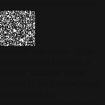
© 2026 ALINEAR INDONESIA | PART OF SR DIGITAL GROUP
SmartPublication+ 2026:
Membangun Otoritas &
Inovasi Strategis untuk
Pertumbuhan Brand yang
Berkelanjutan
SmartPublication+ 2026: Arsitektur publikasi cerdas untuk