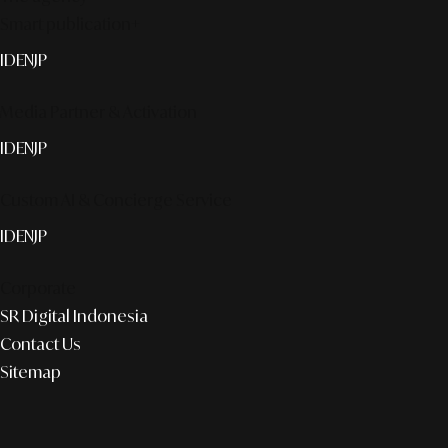
Smart publication+
ID
EN
JP
Media Partner & Activation
ID
EN
JP
Custom AI & Concierge Service
ID
EN
JP
Corporate
SR Digital Indonesia
Contact Us
Sitemap