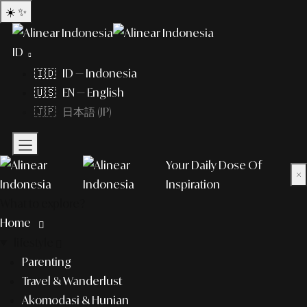
☀️
✨
ID
🇮🇩 ID — Indonesia
🇺🇸 EN — English
🇯🇵 日本語 (JP)
Your Daily Dose Of
×
Inspiration
What to explore?
Home
lifestyle
Parenting
Travel & Wanderlust
Akomodasi & Hunian