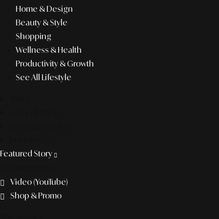
Home & Design
Beauty & Style
Shopping
Wellness & Health
Productivity & Growth
See All Lifestyle
f&b
pop culture
entertainment
business
Featured Story
Discover more
Video (YouTube)
Shop & Promo
The agency