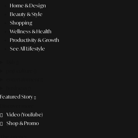
Home & Design
Beauty & Style
Shopping
Wellness & Health
Productivity & Growth
See All Lifestyle
f&b
pop culture
entertainment
business
Featured Story
Discover more
Video (YouTube)
Shop & Promo
The agency