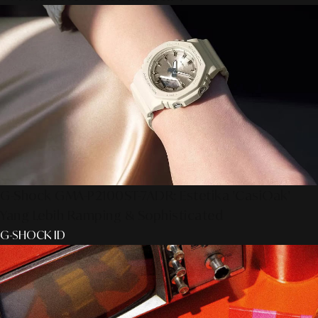
G-Shock GMA-P2100ST-7ADR: Estetika 'CasiOak'
Yang Lebih Ramping & Sophisticated
G-SHOCK ID