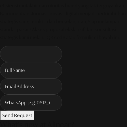
efisiensi mutakhir dan otoritas brand yang tak tergoyahkan.
Kami mentransformasi inovasi digital menjadi pertumbuhan
strategis yang terukur dan berkelanjutan. Siap melampaui
standar pasar? Akses proposal eksklusif dan konsultasi
strategis kami melalui QR code atau formulir di bawah ini.
Send Request
What's new at Alinear?