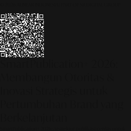
© 2026 ALINEAR INDONESIA | PART OF SR DIGITAL GROUP
SmartPublication+ 2026:
Membangun Otoritas &
Inovasi Strategis untuk
Pertumbuhan Brand yang
Berkelanjutan
SmartPublication+ 2026: Arsitektur publikasi cerdas untuk