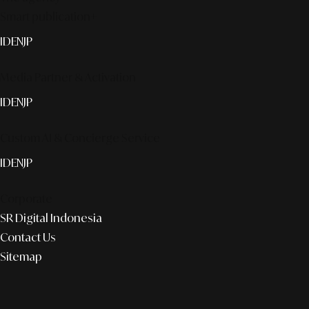
Smart publication+
ID
EN
JP
Media Partner & Activation
ID
EN
JP
Custom AI & Concierge Service
ID
EN
JP
Corporate
SR Digital Indonesia
Contact Us
Sitemap