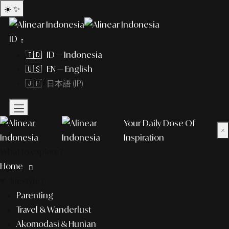
☀️
✨
ID
🇮🇩 ID — Indonesia
🇺🇸 EN — English
🇯🇵 日本語 (JP)
Your Daily Dose Of
×
Inspiration
What to explore?
Home
lifestyle
Parenting
Travel & Wanderlust
Akomodasi & Hunian