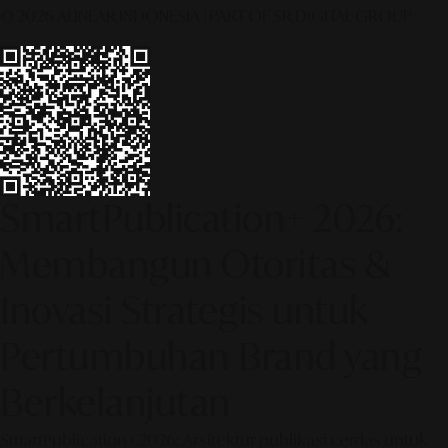
© 2026 ALINEAR INDONESIA | PART OF SR DIGITAL GROUP
SmartPublication+ 2026:
Membangun Otoritas &
Inovasi Strategis untuk
Pertumbuhan Brand yang
Berkelanjutan
SmartPublication+ 2026: Arsitektur publikasi cerdas untuk