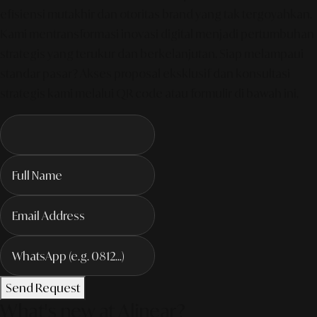
efisiensi mutakhir dan otoritas brand yang tak tergoyahkan.
Kami mentransformasi inovasi digital menjadi pertumbuhan
strategis yang terukur dan berkelanjutan. Siap melampaui
standar pasar? Akses proposal eksklusif dan konsultasi
strategis kami melalui QR code atau formulir di bawah ini.
Send Request
What's new at Alinear?