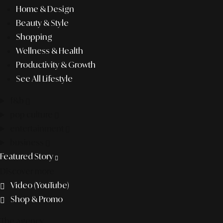
Home & Design
Beauty & Style
Shopping
Wellness & Health
Productivity & Growth
See All Lifestyle
f&b
pop culture
entertainment
business
Featured Story
Discover more
Video (YouTube)
Shop & Promo
The agency