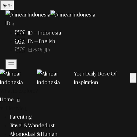
☀️
✨
ID
🇮🇩 ID — Indonesia
🇺🇸 EN — English
🇯🇵 日本語 (JP)
Your Daily Dose Of
×
Inspiration
What to explore?
Home
lifestyle
Parenting
Travel & Wanderlust
Akomodasi & Hunian