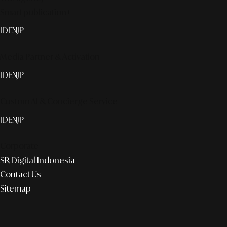
Smart publication+
ID
EN
JP
Media Partner & Activation
ID
EN
JP
Custom AI & Concierge Service
ID
EN
JP
Corporate
SR Digital Indonesia
Contact Us
Sitemap