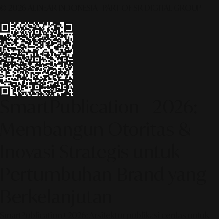
© 2026 ALINEAR INDONESIA | PART OF SR DIGITAL GROUP
SmartPublication+ 2026:
Membangun Otoritas &
Inovasi Strategis untuk
Pertumbuhan Brand yang
Berkelanjutan
SmartPublication+ 2026: Arsitektur publikasi cerdas untuk