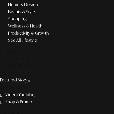
Home & Design
Beauty & Style
Shopping
Wellness & Health
Productivity & Growth
See All Lifestyle
f&b
pop culture
entertainment
business
Featured Story
Discover more
Video (YouTube)
Shop & Promo
The agency