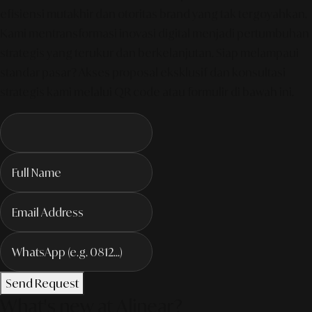
efisiensi mutakhir dan otoritas brand yang tak tergoyahkan.
Kami mentransformasi inovasi digital menjadi pertumbuhan
strategis yang terukur dan berkelanjutan. Siap melampaui
standar pasar? Akses proposal eksklusif dan konsultasi
strategis kami melalui QR code atau formulir di bawah ini.
Send Request
What's new at Alinear?