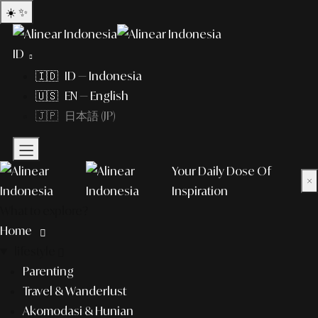
☀️
✨
ID
🇮🇩 ID — Indonesia
🇺🇸 EN — English
🇯🇵 日本語 (JP)
Your Daily Dose Of
×
Inspiration
What to explore?
Home
lifestyle
Parenting
Travel & Wanderlust
Akomodasi & Hunian