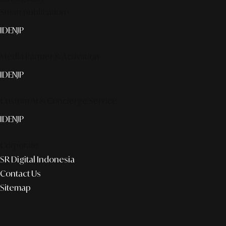
Smart publication+
ID
EN
JP
Media Partner & Activation
ID
EN
JP
Custom AI & Concierge Service
ID
EN
JP
Corporate
SR Digital Indonesia
Contact Us
Sitemap