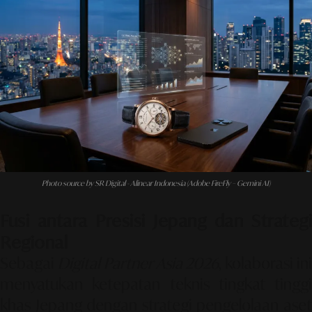
Photo source by SR Digital - Alinear Indonesia (Adobe FireFly – Gemini AI)
Fusi antara Presisi Jepang dan Strategi
Regional
Sebagai
Digital Partner Asia 2026
, kolaborasi in
menyatukan ketepatan teknis tingkat tinggi
khas Jepang dengan strategi pengelolaan aset