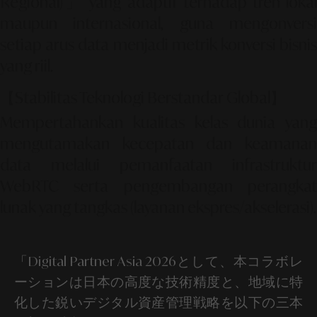
Regional)」
yang adaptif terhadap tren loka
maupun internasional, guna mengonversi
setiap arus data menjadi metrik konversi bisnis
yang riil.
【Stabilitas Teknologi Berstandar Global】
Mempertahankan kualitas kelas dunia yang
mengutamakan kecepatan dan keamanan
data melalui pemanfaatan infrastruktur
WebRTC serta pengembangan perangkat
lunak yang tangkas (layanan ekspres/akselerasi).
「Digital Partner Asia 2026として、本コラボレ
ーションは日本の高度な技術精度と、地域に特
化した鋭いデジタル資産管理戦略を以下の三本