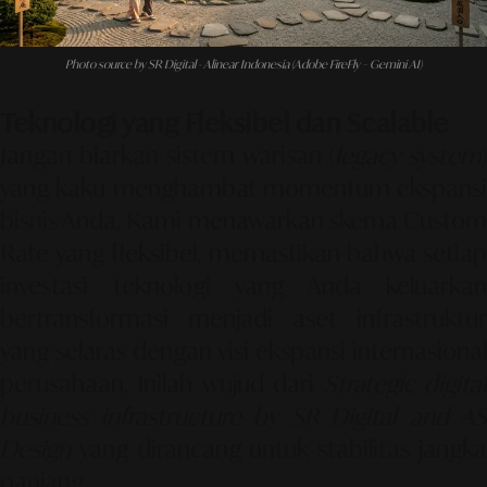
Photo source by SR Digital - Alinear Indonesia (Adobe FireFly – Gemini AI)
Teknologi yang Fleksibel dan Scalable
Jangan biarkan sistem warisan (
legacy system
)
yang kaku menghambat momentum ekspansi
bisnis Anda. Kami menawarkan skema
Custom
Rate
yang fleksibel, memastikan bahwa setiap
investasi teknologi yang Anda keluarkan
bertransformasi menjadi aset infrastruktur
yang selaras dengan visi ekspansi internasional
perusahaan. Inilah wujud dari
Strategic digita
business infrastructure by SR Digital and AS
Design
yang dirancang untuk stabilitas jangka
panjang.