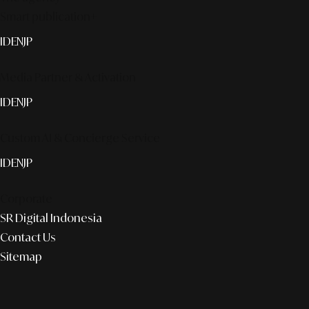
Smart publication+
ID
EN
JP
Media Partner & Activation
ID
EN
JP
Custom AI & Concierge Service
ID
EN
JP
Corporate
SR Digital Indonesia
Contact Us
Sitemap