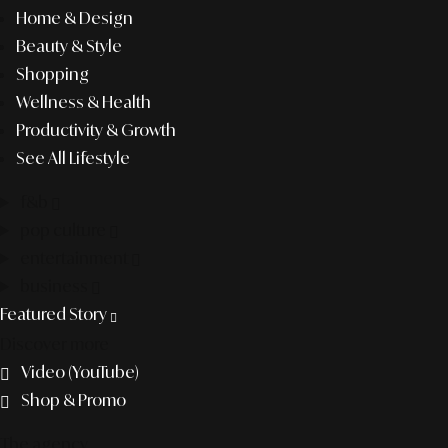
Home & Design
Beauty & Style
Shopping
Wellness & Health
Productivity & Growth
See All Lifestyle
f&b
pop culture
entertainment
business
Featured Story
Discover more
Video (YouTube)
Shop & Promo
The agency