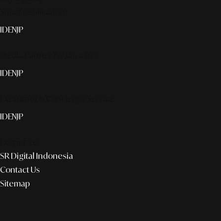
Smart publication+
ID
EN
JP
Media Partner & Activation
ID
EN
JP
Custom AI & Concierge Service
ID
EN
JP
Corporate
SR Digital Indonesia
Contact Us
Sitemap