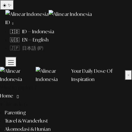
☀️
✨
ID
🇮🇩 ID — Indonesia
🇺🇸 EN — English
🇯🇵 日本語 (JP)
Your Daily Dose Of
×
Inspiration
What to explore?
Home
lifestyle
Parenting
Travel & Wanderlust
Akomodasi & Hunian