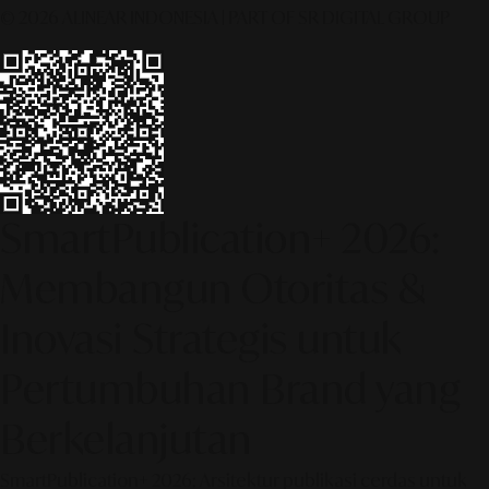
© 2026 ALINEAR INDONESIA | PART OF SR DIGITAL GROUP
SmartPublication+ 2026:
Membangun Otoritas &
Inovasi Strategis untuk
Pertumbuhan Brand yang
Berkelanjutan
SmartPublication+ 2026: Arsitektur publikasi cerdas untuk