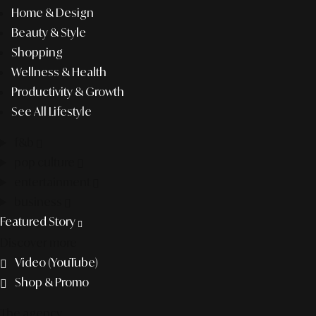
Home & Design
Beauty & Style
Shopping
Wellness & Health
Productivity & Growth
See All Lifestyle
f&b
pop culture
entertainment
business
Featured Story
Discover more
Video (YouTube)
Shop & Promo
The agency