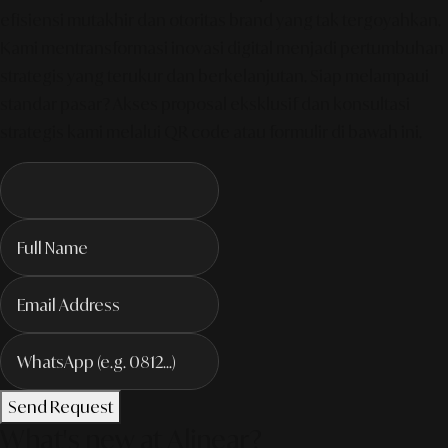
efisiensi mutakhir dan otoritas brand yang tak tergoyahkan.
Kami mentransformasi inovasi digital menjadi pertumbuhan
strategis yang terukur dan berkelanjutan. Siap melampaui
standar pasar? Akses proposal eksklusif dan konsultasi
strategis kami melalui QR code atau formulir di bawah ini.
Send Request
What's new at Alinear?