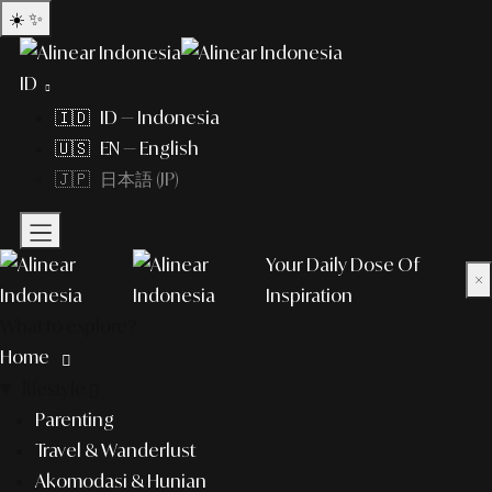
☀️
✨
ID
🇮🇩 ID — Indonesia
🇺🇸 EN — English
🇯🇵 日本語 (JP)
Your Daily Dose Of
×
Inspiration
What to explore?
Home
lifestyle
Parenting
Travel & Wanderlust
Akomodasi & Hunian