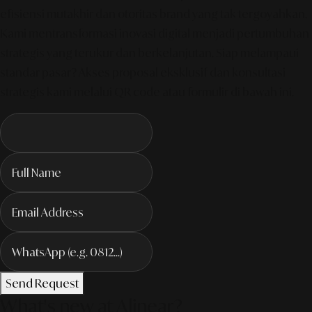
efisiensi mutakhir dan otoritas brand yang tak tergoyahkan.
Kami mentransformasi inovasi digital menjadi pertumbuhan
strategis yang terukur dan berkelanjutan. Siap melampaui
standar pasar? Akses proposal eksklusif dan konsultasi
strategis kami melalui QR code atau formulir di bawah ini.
Send Request
What's new at Alinear?