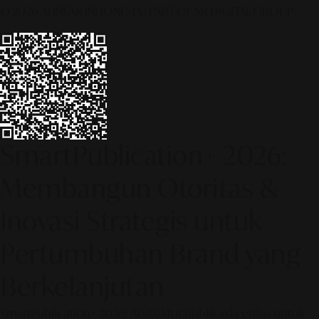
© 2026 ALINEAR INDONESIA | PART OF SR DIGITAL GROUP
SmartPublication+ 2026:
Membangun Otoritas &
Inovasi Strategis untuk
Pertumbuhan Brand yang
Berkelanjutan
SmartPublication+ 2026: Arsitektur publikasi cerdas untuk