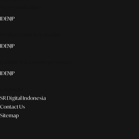
Smart publication+
ID
EN
JP
Media Partner & Activation
ID
EN
JP
Custom AI & Concierge Service
ID
EN
JP
Corporate
SR Digital Indonesia
Contact Us
Sitemap