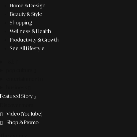
Home & Design
Beauty & Style
Shopping
Wellness & Health
Productivity & Growth
See All Lifestyle
f&b
pop culture
entertainment
business
Featured Story
Discover more
Video (YouTube)
Shop & Promo
The agency