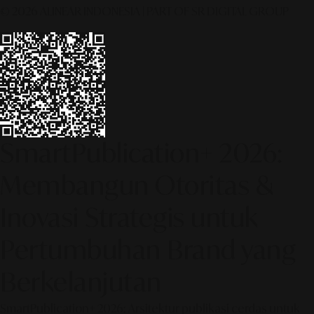
© 2026 ALINEAR INDONESIA | PART OF SR DIGITAL GROUP
SmartPublication+ 2026:
Membangun Otoritas &
Inovasi Strategis untuk
Pertumbuhan Brand yang
Berkelanjutan
SmartPublication+ 2026: Arsitektur publikasi cerdas untuk