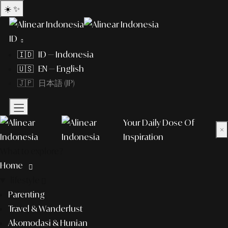
☀️
✨
ID
🇮🇩 ID — Indonesia
🇺🇸 EN — English
🇯🇵 日本語 (JP)
Your Daily Dose Of
×
Inspiration
What to explore?
Home
lifestyle
Parenting
Travel & Wanderlust
Akomodasi & Hunian