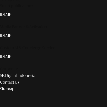
Smart publication+
ID
EN
JP
Media Partner & Activation
ID
EN
JP
Custom AI & Concierge Service
ID
EN
JP
Corporate
SR Digital Indonesia
Contact Us
Sitemap