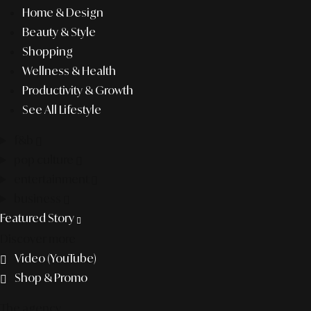
Home & Design
Beauty & Style
Shopping
Wellness & Health
Productivity & Growth
See All Lifestyle
f&b
pop culture
entertainment
business
Featured Story
Discover more
Video (YouTube)
Shop & Promo
The agency