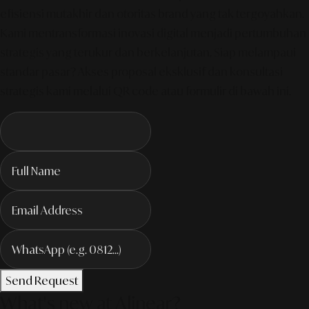
efisiensi mutakhir dan otoritas brand yang tak tergoyahkan.
Kami mentransformasi inovasi digital menjadi pertumbuhan
strategis yang terukur dan berkelanjutan. Siap melampaui
standar pasar? Akses proposal eksklusif dan konsultasi
strategis kami melalui QR code atau formulir di bawah ini.
Send Request
What's new at Alinear?