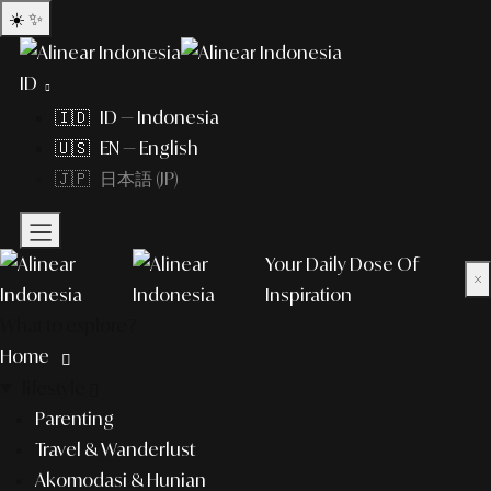
☀️
✨
ID
🇮🇩 ID — Indonesia
🇺🇸 EN — English
🇯🇵 日本語 (JP)
Your Daily Dose Of
×
Inspiration
What to explore?
Home
lifestyle
Parenting
Travel & Wanderlust
Akomodasi & Hunian