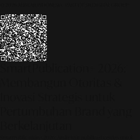
© 2026 ALINEAR INDONESIA | PART OF SR DIGITAL GROUP
SmartPublication+ 2026:
Membangun Otoritas &
Inovasi Strategis untuk
Pertumbuhan Brand yang
Berkelanjutan
SmartPublication+ 2026: Arsitektur publikasi cerdas untuk