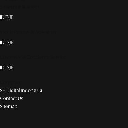
Smart publication+
ID
EN
JP
Media Partner & Activation
ID
EN
JP
Custom AI & Concierge Service
ID
EN
JP
Corporate
SR Digital Indonesia
Contact Us
Sitemap