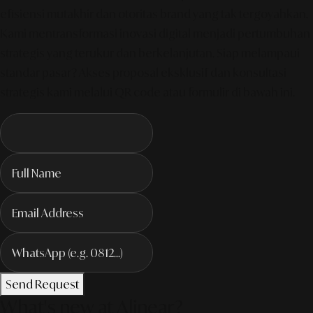
efisiensi mutakhir dan otoritas brand yang tak tergoyahkan.
Kami mentransformasi inovasi digital menjadi pertumbuhan
strategis yang terukur dan berkelanjutan. Siap melampaui
standar pasar? Akses proposal eksklusif dan konsultasi
strategis kami melalui QR code atau formulir di bawah ini.
Send Request
What's new at Alinear?