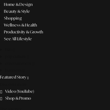
Home & Design
Beauty & Style
Shopping
Wellness & Health
Productivity & Growth
See All Lifestyle
f&b
pop culture
entertainment
business
Featured Story
Discover more
Video (YouTube)
Shop & Promo
The agency