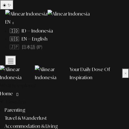
☀️
✨
EN
🇮🇩 ID — Indonesia
🇺🇸 EN — English
🇯🇵 日本語 (JP)
Your Daily Dose Of
×
Inspiration
What to explore?
Home
lifestyle
Parenting
Travel & Wanderlust
Accommodation & Living