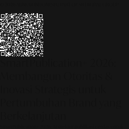
© 2026 ALINEAR INDONESIA | PART OF SR DIGITAL GROUP
SmartPublication+ 2026:
Membangun Otoritas &
Inovasi Strategis untuk
Pertumbuhan Brand yang
Berkelanjutan
SmartPublication+ 2026: Arsitektur publikasi cerdas untuk