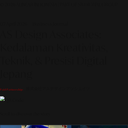
© 2026 ALINEAR INDONESIA | PART OF SR DIGITAL GROUP
07 April 2026 — Business Journal
AS Design Associates:
Kedalaman Kreativitas,
Teknik, & Presisi Digital
Jepang
株式会社アスデザインアソシエイツ
Paid Partnership:
Scroll to discover the story