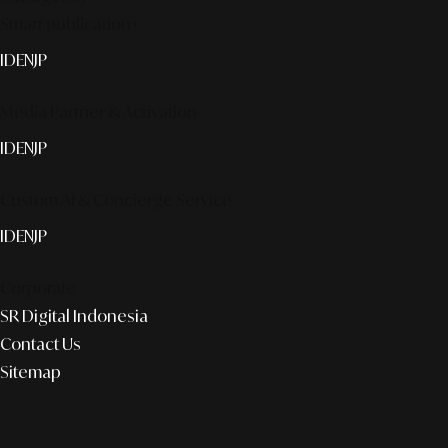
Smart publication+
ID
EN
JP
Media Partner & Activation
ID
EN
JP
Custom AI & Concierge Service
ID
EN
JP
Corporate
SR Digital Indonesia
Contact Us
Sitemap