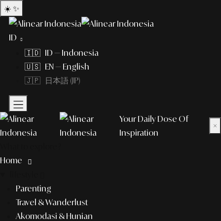
☀️
✨
ID
🇮🇩 ID — Indonesia
🇺🇸 EN — English
🇯🇵 日本語 (JP)
Your Daily Dose Of
×
Inspiration
What to explore?
Home
lifestyle
Parenting
Travel & Wanderlust
Akomodasi & Hunian