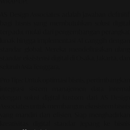
WRAP-UP!
AS Design Associates
adalah jawaban definiti
bagi bisnis yang membutuhkan solusi digital
terpadu, mulai dari pengembangan perangkat
lunak hingga implementasi AI canggih dengan
standar global. Mereka mendefinisikan ulang
standar eksistensi digital di Osaka, Jakarta, dan
seluruh Asia Tenggara.
Pro Tips:
Untuk optimasi bisnis, pertimbangka
integrasi sistem manajemen data internal
dengan solusi digital kustom dari
AS Desig
Associates
untuk membangun ekosistem bisnis
yang mandiri dan efisien. Siap menghadirkan
kreativitas digital standar Jepang ke bisnis