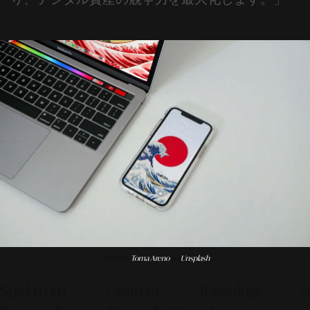
Photo by
Toma Areno
on
Unsplash
Spektrum Layanan Teknologi &