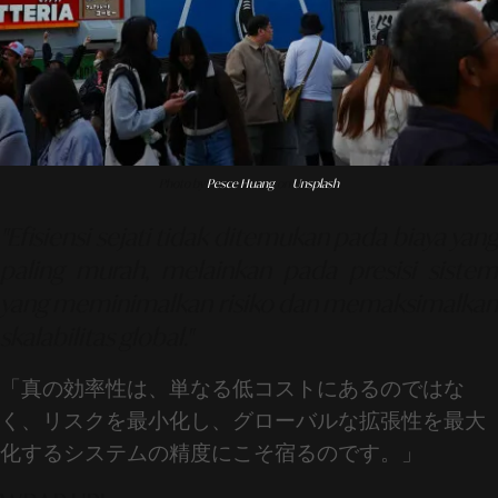
Photo by
Pesce Huang
on
Unsplash
"Efisiensi sejati tidak ditemukan pada biaya yang
paling murah, melainkan pada presisi sistem
yang meminimalkan risiko dan memaksimalkan
skalabilitas global."
「真の効率性は、単なる低コストにあるのではな
く、リスクを最小化し、グローバルな拡張性を最大
化するシステムの精度にこそ宿るのです。」