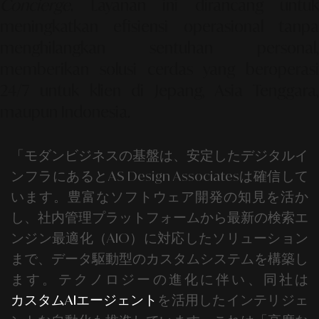
Concierge
. Layanan ini dirancang untuk
meningkatkan efisiensi operasional tanpa
menghilangkan sentuhan personal,
memberikan solusi cerdas yang beroperasi
24/7
untuk klien di Jepang, Asia Tenggara,
maupun Indonesia.
「モダンビジネスの基盤は、安定したデジタルイ
ンフラにあるとAS Design Associatesは確信して
います。豊富な
ソフトウェア開発
の知見を活か
し、社内管理プラットフォームから最新の検索エ
ンジン最適化（AIO）に対応したソリューション
まで、データ駆動型のカスタムシステムを構築し
ます。
テクノロジーの進化に伴い、同社は
カスタムAIエージェント
を活用したインテリジェ