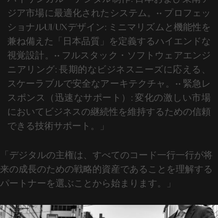
ジア市場に最適化されたシステム。
••
プロフェッ
ショナルUI/UXデザイン:
ミニマリズムと機能性を
兼ね備えた「日本品質」を定義するハイエンドな
視覚設計。
••
フルスタック・ソフトウェアエンジ
ニアリング:
長期的なビジネスニーズに応える、
スケーラブルで安全なアーキテクチャ。
••
緊急レ
スポンス（迅速なサポート）:
変化の激しい市場
においてビジネスの継続性を維持するための信頼
できる技術サポート。」
「デジタルの主権は、すべてのコード一行一行が将
来の成長のための戦略的資産であることを理解する
パートナーを選ぶことから始まります。」