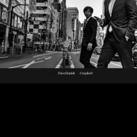
Photo by
Pawel Janiak
on
Unsplash