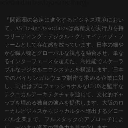
relevan dan berdaya saing tinggi.
「関西圏の急速に進化するビジネス環境におい
て、
AS Design Associates
は高精度な実行力を持
つリーディング・デジタル・クリエイティブ・フ
ァームとして存在感を放っています。日本の細や
かな職人魂とグローバルな視点を融合させ、単な
るインターフェースを超えた、高性能でスケーラ
ブルなデジタルエコシステムを構築します。
日本
での
バイリンガルウェブ制作
を求める企業に対
し、同社はプロフェッショナルなUI/UXと堅牢な
テクニカルアーキテクチャを通じて、文化的ギャ
ップを埋める独自の強みを提供します。大阪のロ
ーカルビジネスからジャカルタへ進出するグロー
バル企業まで、フルスタックのアプローチによ
り、デジタル資産の競争力を最大化します。」