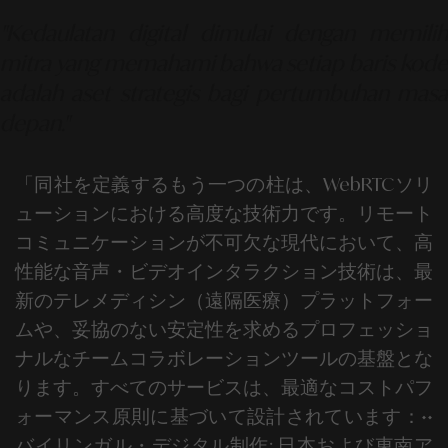
"Kedaulatan digital dimulai dengan memilih
mitra yang memahami bahwa setiap baris kode
adalah aset strategis bagi pertumbuhan masa
depan."
「同社を定義するもう一つの柱は、
WebRTCソリ
ューション
における高度な技術力です。リモート
コミュニケーションが不可欠な現代において、高
性能な音声・ビデオインタラクション技術は、最
新のテレメディシン（遠隔医療）プラットフォー
ムや、妥協のない安定性を求めるプロフェッショ
ナルなチームコラボレーションツールの基盤とな
ります。
すべてのサービスは、最適なコストパフ
ォーマンス原則に基づいて設計されています：
••
バイリンガル・デジタル制作:
日本および東南ア