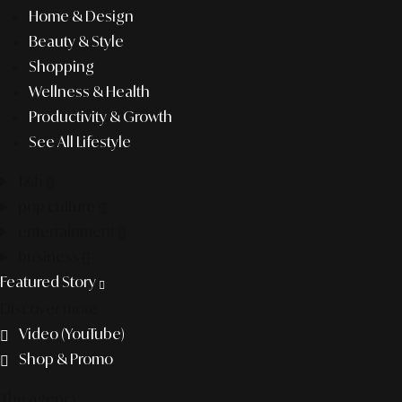
Home & Design
Beauty & Style
Shopping
Wellness & Health
Productivity & Growth
See All Lifestyle
f&b
pop culture
entertainment
business
Featured Story
Discover more
Video (YouTube)
Shop & Promo
The agency