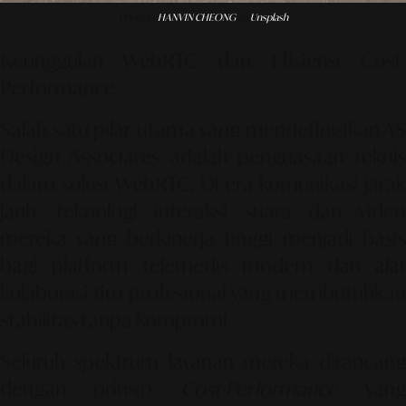
Photo by
HANVIN CHEONG
on
Unsplash
Keunggulan WebRTC dan Efisiensi Cost-
Performance
Salah satu pilar utama yang mendefinisikan AS
Design Associates adalah penguasaan teknis
dalam solusi
WebRTC
. Di era komunikasi jara
jauh, teknologi interaksi suara dan video
mereka yang berkinerja tinggi menjadi basis
bagi platform telemedis modern dan alat
kolaborasi tim profesional yang membutuhkan
stabilitas tanpa kompromi.
Seluruh spektrum layanan mereka dirancang
dengan prinsip
Cost-Performance
yan