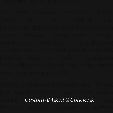
Pengembangan Perangkat Lunak
AS Design Associates memahami bahwa
fondasi bisnis modern terletak pada
infrastruktur digital yang stabil. Melalui keahlian
dalam
Software Development
, merek
membangun sistem kustom yang didorong
oleh data untuk memenuhi kebutuhan spesifik
korporasi—mulai dari platform manajemen
internal hingga solusi yang dioptimalkan untuk
mesin pencari masa kini (
AIO
).
Sebagai bagian dari evolusi teknologi, mereka
juga mengintegrasikan kecerdasan buatan
melalui
Custom AI Agent & Concierge
yang
berfungsi sebagai
Advanced AI Business