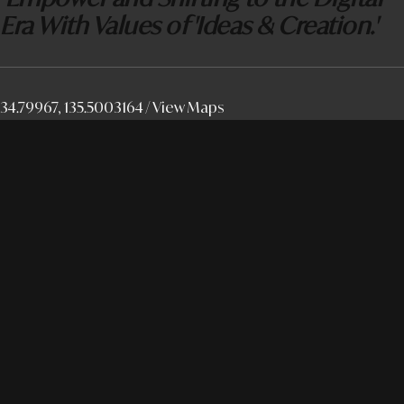
Era With Values of 'Ideas & Creation.'
34.79967, 135.5003164 /
View Maps