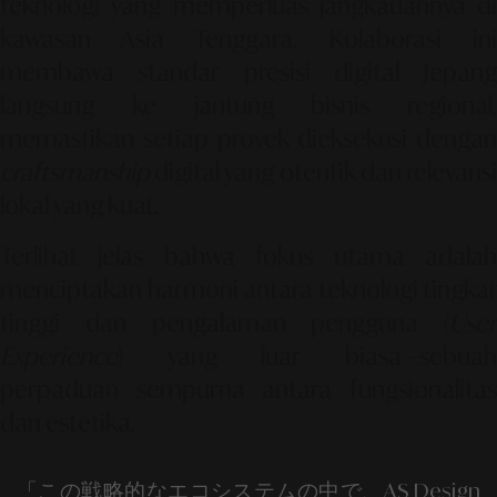
teknologi yang memperluas jangkauannya di
kawasan Asia Tenggara. Kolaborasi ini
membawa standar
presisi digital Jepang
langsung ke jantung bisnis regional,
memastikan setiap proyek dieksekusi dengan
craftsmanship
digital yang otentik dan relevansi
lokal yang kuat.
Terlihat jelas bahwa fokus utama adalah
menciptakan harmoni antara teknologi tingkat
tinggi dan
pengalaman pengguna (
User
Experience
)
yang luar biasa—sebuah
perpaduan sempurna antara fungsionalitas
dan estetika.
「この戦略的なエコシステムの中で、AS Design