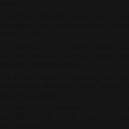
optimal:
••
Bilingual Digital Production:
Sistem yan
disesuaikan untuk pasar internasional (Jepang
& Asia Tenggara).
••
Desain Visual UI/UX:
Desain visual kelas ata
yang mendefinisikan
"Kualitas Jepang"
yang
minimalis namun fungsional.
••
Full-Stack Software Engineering:
Arsitektur
yang skalabel dan aman untuk kebutuhan
bisnis jangka panjang.
••
Urgent Response
(Dukungan Cepat):
Layanan
pendukung yang andal untuk menjaga
kontinuitas bisnis.