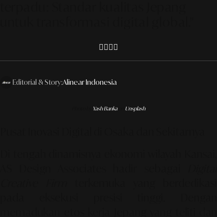
terpadu: Standar kualitas Jepang
untuk transformasi digital global."
Editorial & Story:
Alinear Indonesia
Photo by
Yash Banka
on
Unsplash
Pusat Inovasi Digital di Osaka dan Sekitarnya
Di tengah dinamisnya ekonomi wilayah Kansai,
AS Design Associates
hadir sebagai
Digita
Creative Firm
terkemuka yang berdedikasi
pada eksekusi presisi tinggi. Dengan
memadukan etos kerja Jepang yang teliti dan