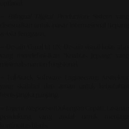
optimal:
••
Bilingual Digital Production:
Sistem yan
disesuaikan untuk pasar internasional (Jepang
& Asia Tenggara).
••
Desain Visual UI/UX:
Desain visual kelas ata
yang mendefinisikan
"Kualitas Jepang"
yang
minimalis namun fungsional.
••
Full-Stack Software Engineering:
Arsitektur
yang skalabel dan aman untuk kebutuhan
bisnis jangka panjang.
••
Urgent Response
(Dukungan Cepat):
Layanan
pendukung yang andal untuk menjaga
kontinuitas bisnis.