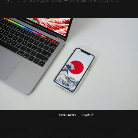
Photo by
Toma Areno
on
Unsplash
Spektrum Layanan Teknologi &