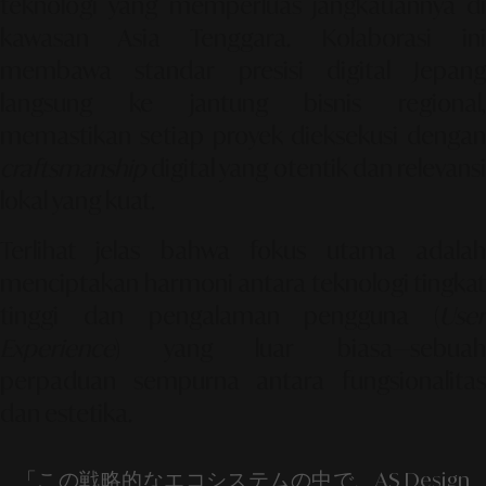
teknologi yang memperluas jangkauannya di
kawasan Asia Tenggara. Kolaborasi ini
membawa standar
presisi digital Jepang
langsung ke jantung bisnis regional,
memastikan setiap proyek dieksekusi dengan
craftsmanship
digital yang otentik dan relevansi
lokal yang kuat.
Terlihat jelas bahwa fokus utama adalah
menciptakan harmoni antara teknologi tingkat
tinggi dan
pengalaman pengguna (
User
Experience
)
yang luar biasa—sebuah
perpaduan sempurna antara fungsionalitas
dan estetika.
「この戦略的なエコシステムの中で、AS Design