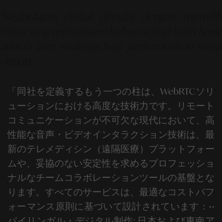
"Kedaulatan digital dimulai dengan memilih
mitra yang memahami bahwa setiap baris kode
adalah aset strategis bagi pertumbuhan masa
depan."
「同社を定義するもう一つの柱は、
WebRTCソリ
ューション
における高度な技術力です。リモート
コミュニケーションが不可欠な現代において、高
性能な音声・ビデオインタラクション技術は、最
新のテレメディシン（遠隔医療）プラットフォー
ムや、妥協のない安定性を求めるプロフェッショ
ナルなチームコラボレーションツールの基盤とな
ります。
すべてのサービスは、最適なコストパフ
ォーマンス原則に基づいて設計されています：
••
バイリンガル・デジタル制作:
日本および東南ア