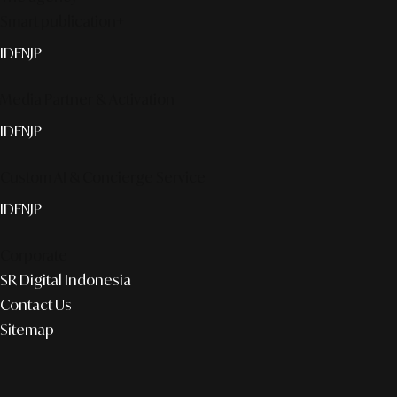
Smart publication+
ID
EN
JP
Media Partner & Activation
ID
EN
JP
Custom AI & Concierge Service
ID
EN
JP
Corporate
SR Digital Indonesia
Contact Us
Sitemap