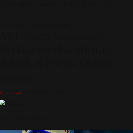
© 2026 ALINEAR INDONESIA | PART OF SR DIGITAL GROUP
07 April 2026 — Business Journal
AS Design Associates:
Kedalaman Kreativitas,
Teknik, & Presisi Digital
Jepang
株式会社アスデザインアソシエイツ
Paid Partnership:
Scroll to discover the story