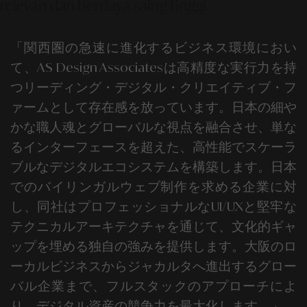
relevan dan berdaya saing tinggi.
「関西圏の急速に進化するビジネス環境におい
て、
AS Design Associates
は高精度な実行力を持
つリーディング・デジタル・クリエイティブ・フ
ァームとして存在感を放っています。日本の細や
かな職人魂とグローバルな視点を融合させ、単な
るインターフェースを超えた、高性能でスケーラ
ブルなデジタルエコシステムを構築します。
日本
での
バイリンガルウェブ制作
を求める企業に対
し、同社はプロフェッショナルなUI/UXと堅牢な
テクニカルアーキテクチャを通じて、文化的ギャ
ップを埋める独自の強みを提供します。大阪のロ
ーカルビジネスからジャカルタへ進出するグロー
バル企業まで、フルスタックのアプローチによ
り、デジタル資産の競争力を最大化します。」