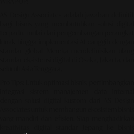
WRAP-UP!
AS Design Associates
adalah jawaban definiti
bagi bisnis yang membutuhkan solusi digital
terpadu, mulai dari pengembangan perangkat
lunak hingga implementasi AI canggih dengan
standar global. Mereka mendefinisikan ulang
standar eksistensi digital di Osaka, Jakarta, dan
seluruh Asia Tenggara.
Pro Tips:
Untuk optimasi bisnis, pertimbangka
integrasi sistem manajemen data internal
dengan solusi digital kustom dari
AS Desig
Associates
untuk membangun ekosistem bisnis
yang mandiri dan efisien. Siap menghadirkan
kreativitas digital standar Jepang ke bisnis