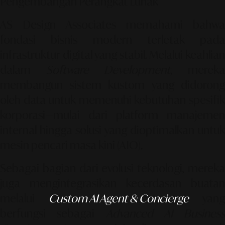
Pengembangan Perangkat Lunak
AS Design Associates memahami bahwa
fondasi bisnis modern terletak pada
infrastruktur digital yang stabil. Melalui keahlian
dalam
Software Development
, merek
membangun sistem kustom yang didorong
oleh data untuk memenuhi kebutuhan spesifik
korporasi—mulai dari platform manajemen
internal hingga solusi yang dioptimalkan untuk
mesin pencari masa kini (
AIO
).
Sebagai bagian dari evolusi teknologi, mereka
juga mengintegrasikan kecerdasan buatan
melalui
Custom AI Agent & Concierge
yang
berfungsi sebagai
Advanced AI Business