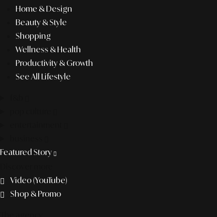
Home & Design
Beauty & Style
Shopping
Wellness & Health
Productivity & Growth
See All Lifestyle
f&b
pop culture
entertainment
business
Featured Story
Discover more
Video (YouTube)
Shop & Promo
The agency