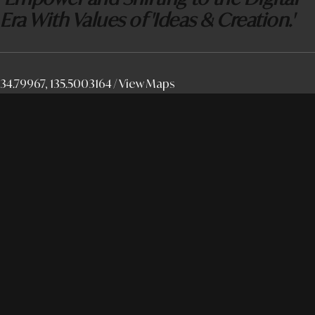
Era With Values of 'Ideas & Creation.'
34.79967, 135.5003164 /
View Maps