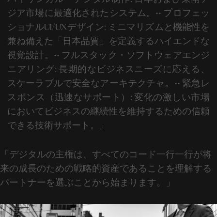
ジア市場に最適化されたシステム。
••
プロフェッ
ショナルUI/UXデザイン:
ミニマリズムと機能性を
兼ね備えた「日本品質」を定義するハイエンドな
視覚設計。
••
フルスタック・ソフトウェアエンジ
ニアリング:
長期的なビジネスニーズに応える、
スケーラブルで安全なアーキテクチャ。
••
緊急レ
スポンス（迅速なサポート）:
変化の激しい市場
においてビジネスの継続性を維持するための信頼
できる技術サポート。」
「デジタルの主権は、すべてのコード一行一行が将
来の成長のための戦略的資産であることを理解する
パートナーを選ぶことから始まります。」