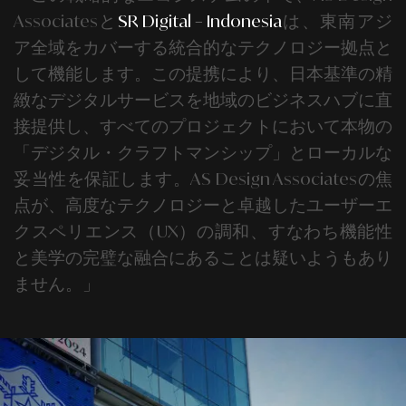
Associatesと
SR Digital – Indonesia
は、東南アジ
ア全域をカバーする統合的なテクノロジー拠点と
して機能します。この提携により、日本基準の精
緻なデジタルサービスを地域のビジネスハブに直
接提供し、すべてのプロジェクトにおいて本物の
「デジタル・クラフトマンシップ」とローカルな
妥当性を保証します。
AS Design Associatesの焦
点が、高度なテクノロジーと卓越したユーザーエ
クスペリエンス（UX）の調和、すなわち機能性
と美学の完璧な融合にあることは疑いようもあり
ません。
」