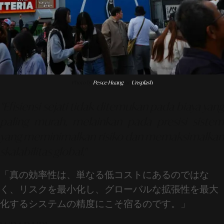
Photo by
Pesce Huang
on
Unsplash
"Efisiensi sejati tidak ditemukan pada biaya yang
paling murah, melainkan pada presisi sistem
yang meminimalkan risiko dan memaksimalkan
skalabilitas global."
「真の効率性は、単なる低コストにあるのではな
く、リスクを最小化し、グローバルな拡張性を最大
化するシステムの精度にこそ宿るのです。」