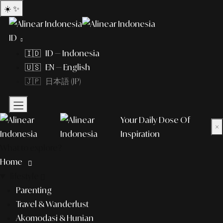
☀️
✨
ID
🇮🇩 ID — Indonesia
🇺🇸 EN — English
🇯🇵 日本語 (JP)
Your Daily Dose Of
×
Inspiration
What to explore?
Home
lifestyle
Parenting
Travel & Wanderlust
Akomodasi & Hunian