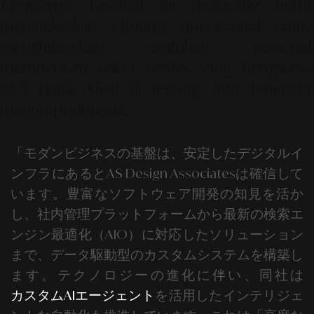
Concierge
. Layanan ini dirancang untuk
meningkatkan efisiensi operasional tanpa
menghilangkan sentuhan personal,
memberikan solusi cerdas yang beroperasi
24/7
untuk klien di Jepang, Asia Tenggara,
maupun Indonesia.
「モダンビジネスの基盤は、安定したデジタルイ
ンフラにあるとAS Design Associatesは確信して
います。豊富な
ソフトウェア開発
の知見を活か
し、社内管理プラットフォームから最新の検索エ
ンジン最適化（AIO）に対応したソリューション
まで、データ駆動型のカスタムシステムを構築し
ます。
テクノロジーの進化に伴い、同社は
カスタムAIエージェント
を活用したインテリジェ