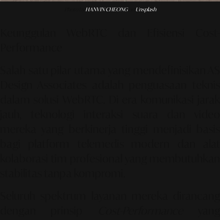
Photo by
HANVIN CHEONG
on
Unsplash
Keunggulan WebRTC dan Efisiensi Cost-
Performance
Salah satu pilar utama yang mendefinisikan AS
Design Associates adalah penguasaan teknis
dalam solusi
WebRTC
. Di era komunikasi jara
jauh, teknologi interaksi suara dan video
mereka yang berkinerja tinggi menjadi basis
bagi platform telemedis modern dan alat
kolaborasi tim profesional yang membutuhkan
stabilitas tanpa kompromi.
Seluruh spektrum layanan mereka dirancang
dengan prinsip
Cost-Performance
yan