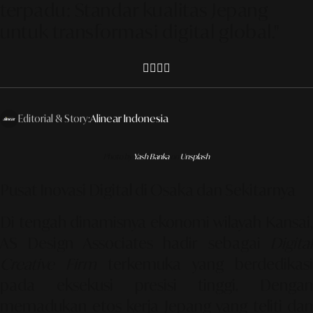
terpadu: Standar kualitas Jepang
untuk transformasi digital global."
Editorial & Story:
Alinear Indonesia
Photo by
Yash Banka
on
Unsplash
Pusat Inovasi Digital di Osaka dan Sekitarnya
Di tengah dinamisnya ekonomi wilayah Kansai,
AS Design Associates
hadir sebagai
Digita
Creative Firm
terkemuka yang berdedikasi
pada eksekusi presisi tinggi. Dengan
memadukan etos kerja Jepang yang teliti dan