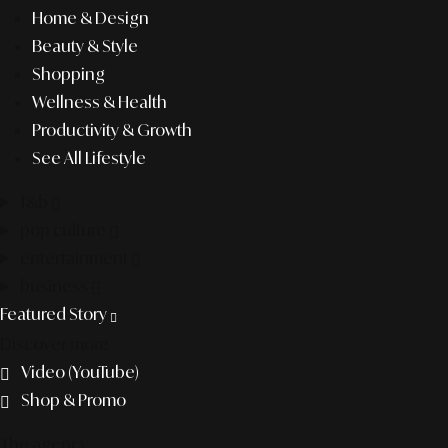
Home & Design
Beauty & Style
Shopping
Wellness & Health
Productivity & Growth
See All Lifestyle
f&b
pop culture
entertainment
business
Featured Story
Discover more
Video (YouTube)
Shop & Promo
The agency