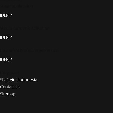
Smart publication+
ID
EN
JP
Media Partner & Activation
ID
EN
JP
Custom AI & Concierge Service
ID
EN
JP
Corporate
SR Digital Indonesia
Contact Us
Sitemap