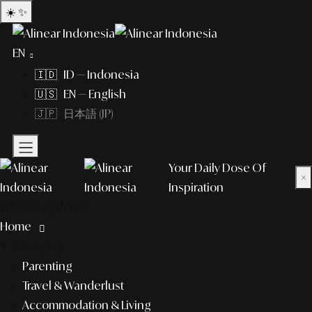
☀️
✨
EN
🇮🇩 ID — Indonesia
🇺🇸 EN — English
🇯🇵 日本語 (JP)
Your Daily Dose Of
×
Inspiration
What to explore?
Home
lifestyle
Parenting
Travel & Wanderlust
Accommodation & Living