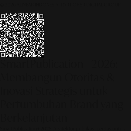
© 2026 ALINEAR INDONESIA | PART OF SR DIGITAL GROUP
SmartPublication+ 2026:
Membangun Otoritas &
Inovasi Strategis untuk
Pertumbuhan Brand yang
Berkelanjutan
SmartPublication+ 2026: Arsitektur publikasi cerdas untuk