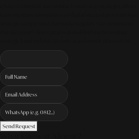
efisiensi mutakhir dan otoritas brand yang tak tergoyahkan.
Kami mentransformasi inovasi digital menjadi pertumbuhan
strategis yang terukur dan berkelanjutan. Siap melampaui
standar pasar? Akses proposal eksklusif dan konsultasi
strategis kami melalui QR code atau formulir di bawah ini.
Send Request
What's new at Alinear?