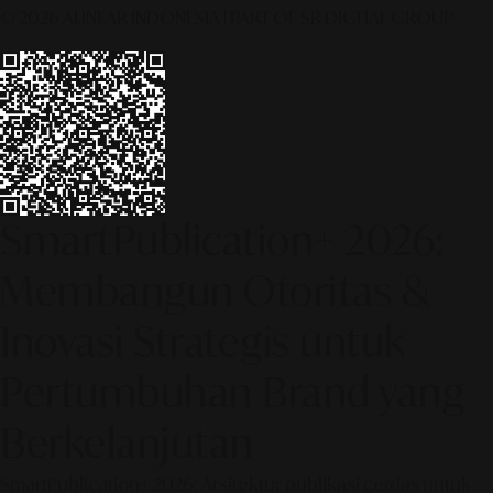
© 2026 ALINEAR INDONESIA | PART OF SR DIGITAL GROUP
SmartPublication+ 2026:
Membangun Otoritas &
Inovasi Strategis untuk
Pertumbuhan Brand yang
Berkelanjutan
SmartPublication+ 2026: Arsitektur publikasi cerdas untuk