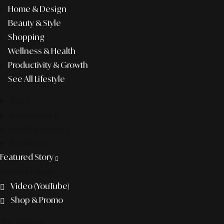
Home & Design
Beauty & Style
Shopping
Wellness & Health
Productivity & Growth
See All Lifestyle
f&b
pop culture
entertainment
business
Featured Story
Discover more
Video (YouTube)
Shop & Promo
The agency