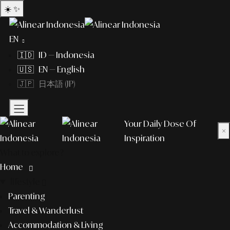
☀️
✨
EN
🇮🇩 ID — Indonesia
🇺🇸 EN — English
🇯🇵 日本語 (JP)
Your Daily Dose Of
×
Inspiration
What to explore?
Home
lifestyle
Parenting
Travel & Wanderlust
Accommodation & Living