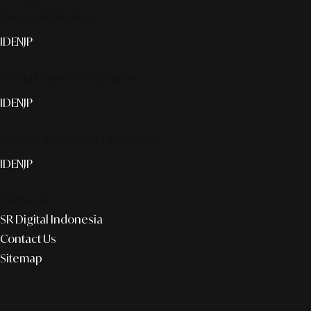
Smart publication+
ID
EN
JP
Media Partner & Activation
ID
EN
JP
Custom AI & Concierge Service
ID
EN
JP
Corporate
SR Digital Indonesia
Contact Us
Sitemap