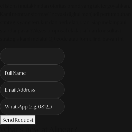
efisiensi mutakhir dan otoritas brand yang tak tergoyahkan.
Kami mentransformasi inovasi digital menjadi pertumbuhan
strategis yang terukur dan berkelanjutan. Siap melampaui
standar pasar? Akses proposal eksklusif dan konsultasi
strategis kami melalui QR code atau formulir di bawah ini.
Send Request
What's new at Alinear?