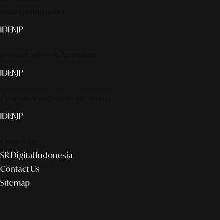
Smart publication+
ID
EN
JP
Media Partner & Activation
ID
EN
JP
Custom AI & Concierge Service
ID
EN
JP
Corporate
SR Digital Indonesia
Contact Us
Sitemap