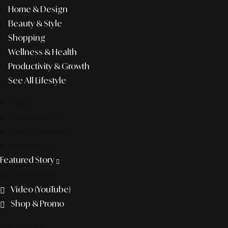
Home & Design
Beauty & Style
Shopping
Wellness & Health
Productivity & Growth
See All Lifestyle
f&b
pop culture
entertainment
business
Featured Story
Discover more
Video (YouTube)
Shop & Promo
The agency