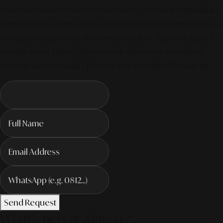
efisiensi mutakhir dan otoritas brand yang tak tergoyahkan.
Kami mentransformasi inovasi digital menjadi pertumbuhan
strategis yang terukur dan berkelanjutan. Siap melampaui
standar pasar? Akses proposal eksklusif dan konsultasi
strategis kami melalui QR code atau formulir di bawah ini.
Send Request
What's new at Alinear?