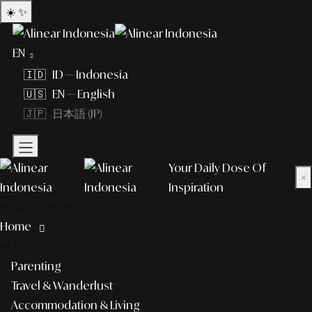
☀️
✨
EN
🇮🇩 ID — Indonesia
🇺🇸 EN — English
🇯🇵 日本語 (JP)
Your Daily Dose Of
×
Inspiration
What to explore?
Home
lifestyle
Parenting
Travel & Wanderlust
Accommodation & Living