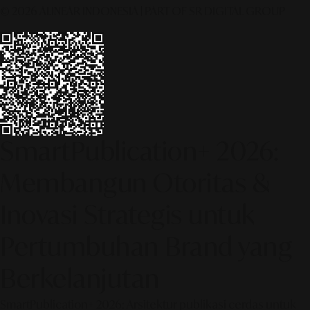
© 2026 ALINEAR INDONESIA | PART OF SR DIGITAL GROUP
SmartPublication+ 2026:
Membangun Otoritas &
Inovasi Strategis untuk
Pertumbuhan Brand yang
Berkelanjutan
SmartPublication+ 2026: Arsitektur publikasi cerdas untuk