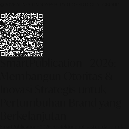
© 2026 ALINEAR INDONESIA | PART OF SR DIGITAL GROUP
SmartPublication+ 2026:
Membangun Otoritas &
Inovasi Strategis untuk
Pertumbuhan Brand yang
Berkelanjutan
SmartPublication+ 2026: Arsitektur publikasi cerdas untuk