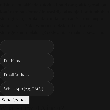
efisiensi mutakhir dan otoritas brand yang tak tergoyahkan.
Kami mentransformasi inovasi digital menjadi pertumbuhan
strategis yang terukur dan berkelanjutan. Siap melampaui
standar pasar? Akses proposal eksklusif dan konsultasi
strategis kami melalui QR code atau formulir di bawah ini.
Send Request
What's new at Alinear?