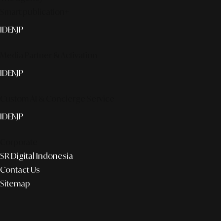
Smart publication+
ID
EN
JP
Media Partner & Activation
ID
EN
JP
Custom AI & Concierge Service
ID
EN
JP
Corporate
SR Digital Indonesia
Contact Us
Sitemap