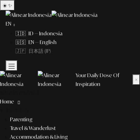
☀️
✨
EN
🇮🇩 ID — Indonesia
🇺🇸 EN — English
🇯🇵 日本語 (JP)
Your Daily Dose Of
×
Inspiration
What to explore?
Home
lifestyle
Parenting
Travel & Wanderlust
Accommodation & Living