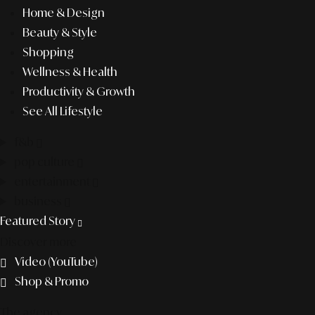
Home & Design
Beauty & Style
Shopping
Wellness & Health
Productivity & Growth
See All Lifestyle
f&b
pop culture
entertainment
business
Featured Story
Discover more
Video (YouTube)
Shop & Promo
The agency