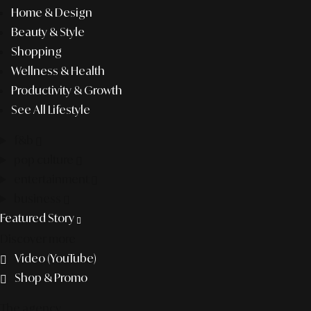
Home & Design
Beauty & Style
Shopping
Wellness & Health
Productivity & Growth
See All Lifestyle
f&b
pop culture
entertainment
business
Featured Story
Discover more
Video (YouTube)
Shop & Promo
The agency