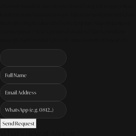
efisiensi mutakhir dan otoritas brand yang tak tergoyahkan.
Kami mentransformasi inovasi digital menjadi pertumbuhan
strategis yang terukur dan berkelanjutan. Siap melampaui
standar pasar? Akses proposal eksklusif dan konsultasi
strategis kami melalui QR code atau formulir di bawah ini.
Send Request
What's new at Alinear?