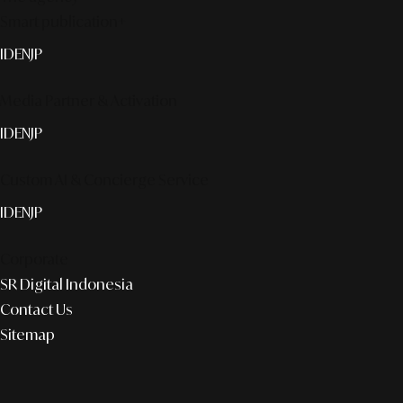
Smart publication+
ID
EN
JP
Media Partner & Activation
ID
EN
JP
Custom AI & Concierge Service
ID
EN
JP
Corporate
SR Digital Indonesia
Contact Us
Sitemap