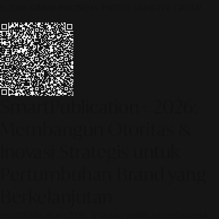
© 2026 ALINEAR INDONESIA | PART OF SR DIGITAL GROUP
SmartPublication+ 2026:
Membangun Otoritas &
Inovasi Strategis untuk
Pertumbuhan Brand yang
Berkelanjutan
SmartPublication+ 2026: Arsitektur publikasi cerdas untuk