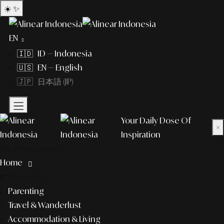
☀️
✨
EN
🇮🇩 ID — Indonesia
🇺🇸 EN — English
🇯🇵 日本語 (JP)
Your Daily Dose Of
×
Inspiration
What to explore?
Home
lifestyle
Parenting
Travel & Wanderlust
Accommodation & Living