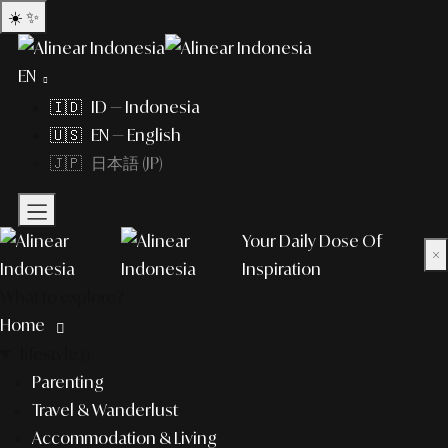
☀️
✨
EN
🇮🇩 ID — Indonesia
🇺🇸 EN — English
🇯🇵 日本語 (JP)
Your Daily Dose Of
×
Inspiration
What to explore?
Home
lifestyle
Parenting
Travel & Wanderlust
Accommodation & Living