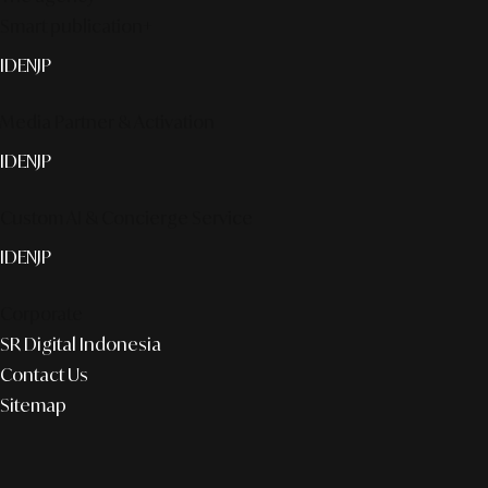
Smart publication+
ID
EN
JP
Media Partner & Activation
ID
EN
JP
Custom AI & Concierge Service
ID
EN
JP
Corporate
SR Digital Indonesia
Contact Us
Sitemap