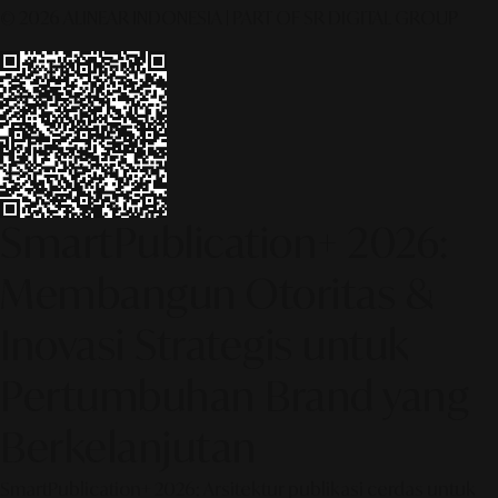
© 2026 ALINEAR INDONESIA | PART OF SR DIGITAL GROUP
SmartPublication+ 2026:
Membangun Otoritas &
Inovasi Strategis untuk
Pertumbuhan Brand yang
Berkelanjutan
SmartPublication+ 2026: Arsitektur publikasi cerdas untuk