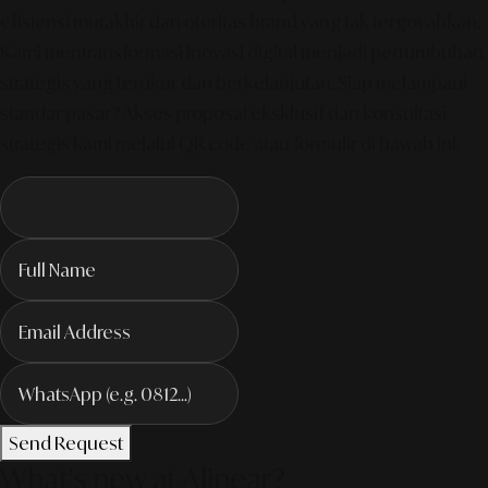
efisiensi mutakhir dan otoritas brand yang tak tergoyahkan.
Kami mentransformasi inovasi digital menjadi pertumbuhan
strategis yang terukur dan berkelanjutan. Siap melampaui
standar pasar? Akses proposal eksklusif dan konsultasi
strategis kami melalui QR code atau formulir di bawah ini.
Send Request
What's new at Alinear?