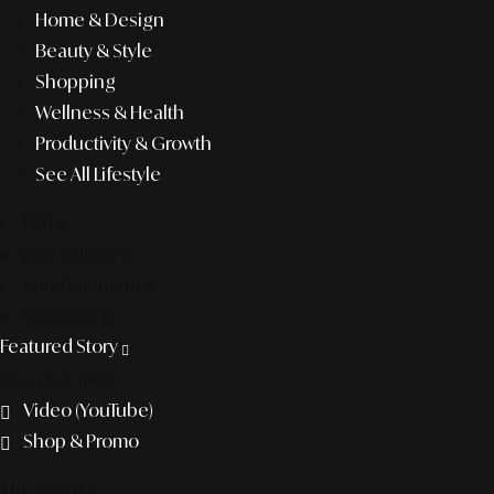
Home & Design
Beauty & Style
Shopping
Wellness & Health
Productivity & Growth
See All Lifestyle
f&b
pop culture
entertainment
business
Featured Story
Discover more
Video (YouTube)
Shop & Promo
The agency