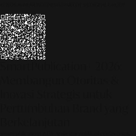
© 2026 ALINEAR INDONESIA | PART OF SR DIGITAL GROUP
SmartPublication+ 2026:
Membangun Otoritas &
Inovasi Strategis untuk
Pertumbuhan Brand yang
Berkelanjutan
SmartPublication+ 2026: Arsitektur publikasi cerdas untuk