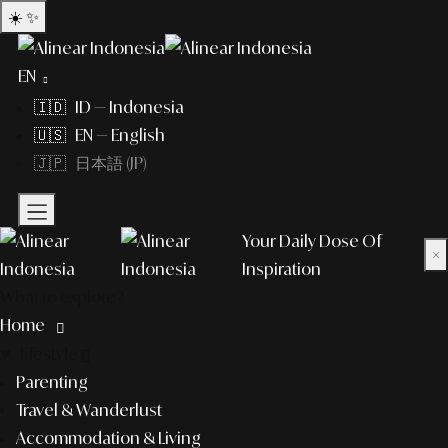
☀️
✨
EN
🇮🇩 ID — Indonesia
🇺🇸 EN — English
🇯🇵 日本語 (JP)
Your Daily Dose Of
×
Inspiration
What to explore?
Home
lifestyle
Parenting
Travel & Wanderlust
Accommodation & Living