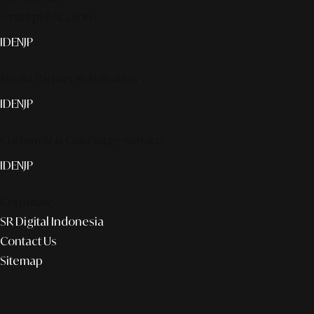
Smart publication+
ID
EN
JP
Media Partner & Activation
ID
EN
JP
Custom AI & Concierge Service
ID
EN
JP
Corporate
SR Digital Indonesia
Contact Us
Sitemap