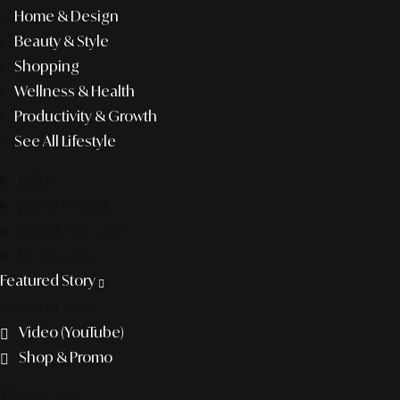
Home & Design
Beauty & Style
Shopping
Wellness & Health
Productivity & Growth
See All Lifestyle
f&b
pop culture
entertainment
business
Featured Story
Discover more
Video (YouTube)
Shop & Promo
The agency