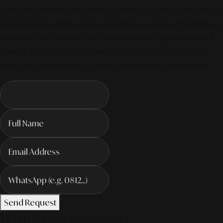
efisiensi mutakhir dan otoritas brand yang tak tergoyahkan.
Kami mentransformasi inovasi digital menjadi pertumbuhan
strategis yang terukur dan berkelanjutan. Siap melampaui
standar pasar? Akses proposal eksklusif dan konsultasi
strategis kami melalui QR code atau formulir di bawah ini.
Send Request
What's new at Alinear?