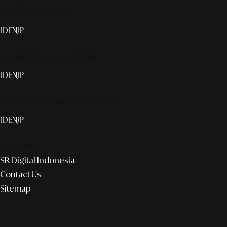
Smart publication+
ID
EN
JP
Media Partner & Activation
ID
EN
JP
Custom AI & Concierge Service
ID
EN
JP
Corporate
SR Digital Indonesia
Contact Us
Sitemap