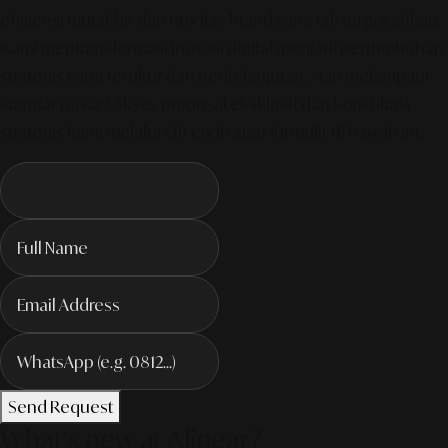
efisiensi mutakhir dan otoritas brand yang tak tergoyahkan.
Kami mentransformasi inovasi digital menjadi pertumbuhan
strategis yang terukur dan berkelanjutan. Siap melampaui
standar pasar? Akses proposal eksklusif dan konsultasi
strategis kami melalui QR code atau formulir di bawah ini.
Send Request
What's new at Alinear?