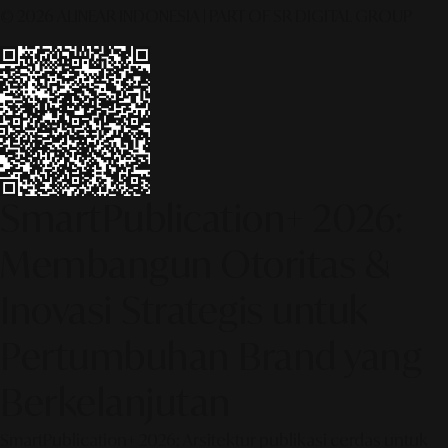
© 2026 ALINEAR INDONESIA | PART OF SR DIGITAL GROUP
SmartPublication+ 2026:
Membangun Otoritas &
Inovasi Strategis untuk
Pertumbuhan Brand yang
Berkelanjutan
SmartPublication+ 2026: Arsitektur publikasi cerdas untuk