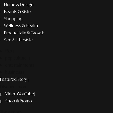
Home & Design
Beauty & Style
Shopping
Wellness & Health
Productivity & Growth
See All Lifestyle
f&b
pop culture
entertainment
business
Featured Story
Discover more
Video (YouTube)
Shop & Promo
The agency