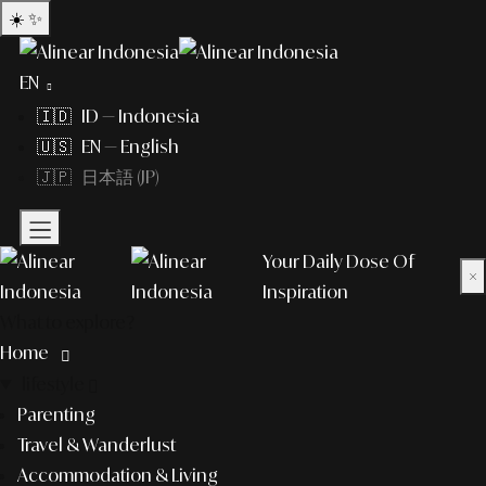
☀️
✨
EN
🇮🇩 ID — Indonesia
🇺🇸 EN — English
🇯🇵 日本語 (JP)
Your Daily Dose Of
×
Inspiration
What to explore?
Home
lifestyle
Parenting
Travel & Wanderlust
Accommodation & Living