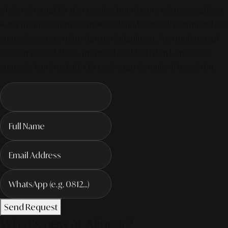
efisiensi mutakhir dan otoritas brand yang tak tergoyahkan.
Kami mentransformasi inovasi digital menjadi pertumbuhan
strategis yang terukur dan berkelanjutan. Siap melampaui
standar pasar? Akses proposal eksklusif dan konsultasi
strategis kami melalui QR code atau formulir di bawah ini.
Send Request
What's new at Alinear?