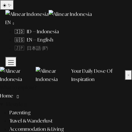
☀️
✨
EN
🇮🇩 ID — Indonesia
🇺🇸 EN — English
🇯🇵 日本語 (JP)
Your Daily Dose Of
×
Inspiration
What to explore?
Home
lifestyle
Parenting
Travel & Wanderlust
Accommodation & Living