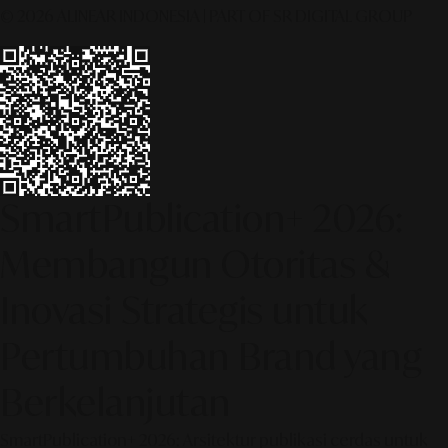
© 2026 ALINEAR INDONESIA | PART OF SR DIGITAL GROUP
SmartPublication+ 2026:
Membangun Otoritas &
Inovasi Strategis untuk
Pertumbuhan Brand yang
Berkelanjutan
SmartPublication+ 2026: Arsitektur publikasi cerdas untuk