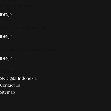
Smart publication+
ID
EN
JP
Media Partner & Activation
ID
EN
JP
Custom AI & Concierge Service
ID
EN
JP
Corporate
SR Digital Indonesia
Contact Us
Sitemap