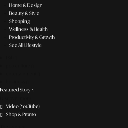
Home & Design
Beauty & Style
Shopping
Wellness & Health
Productivity & Growth
See All Lifestyle
f&b
pop culture
entertainment
business
Featured Story
Discover more
Video (YouTube)
Shop & Promo
The agency