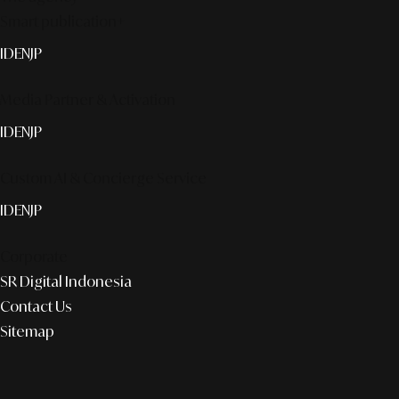
Smart publication+
ID
EN
JP
Media Partner & Activation
ID
EN
JP
Custom AI & Concierge Service
ID
EN
JP
Corporate
SR Digital Indonesia
Contact Us
Sitemap