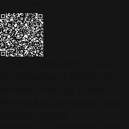
© 2026 ALINEAR INDONESIA | PART OF SR DIGITAL GROUP
SmartPublication+ 2026:
Membangun Otoritas &
Inovasi Strategis untuk
Pertumbuhan Brand yang
Berkelanjutan
SmartPublication+ 2026: Arsitektur publikasi cerdas untuk