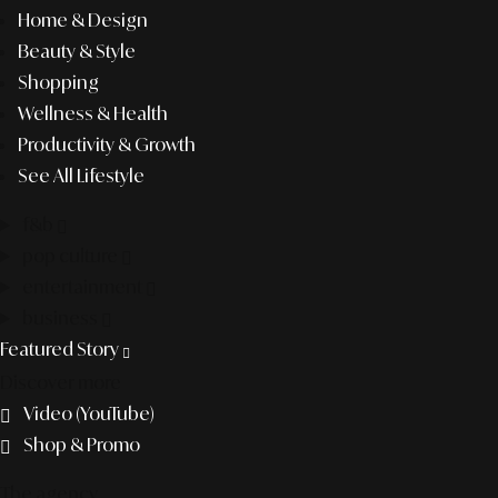
Home & Design
Beauty & Style
Shopping
Wellness & Health
Productivity & Growth
See All Lifestyle
f&b
pop culture
entertainment
business
Featured Story
Discover more
Video (YouTube)
Shop & Promo
The agency