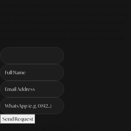
efisiensi mutakhir dan otoritas brand yang tak tergoyahkan.
Kami mentransformasi inovasi digital menjadi pertumbuhan
strategis yang terukur dan berkelanjutan. Siap melampaui
standar pasar? Akses proposal eksklusif dan konsultasi
strategis kami melalui QR code atau formulir di bawah ini.
Send Request
What's new at Alinear?