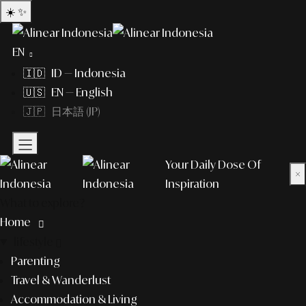
☀️
✨
EN
🇮🇩 ID — Indonesia
🇺🇸 EN — English
🇯🇵 日本語 (JP)
Your Daily Dose Of
×
Inspiration
What to explore?
Home
lifestyle
Parenting
Travel & Wanderlust
Accommodation & Living