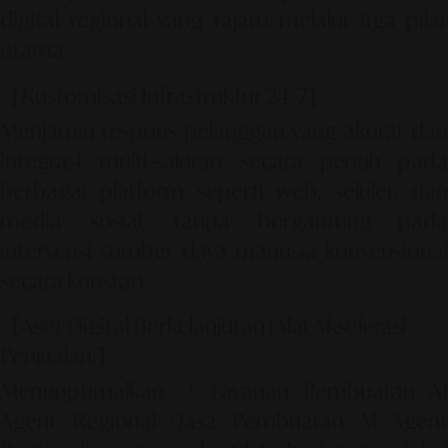
digital regional yang tajam melalui tiga pilar
utama:
【Kustomisasi Infrastruktur 24/7】
Menjamin respons pelanggan yang akurat dan
integrasi multi-saluran secara penuh pada
berbagai platform seperti web, seluler, dan
media sosial, tanpa bergantung pada
intervensi sumber daya manusia konvensional
secara konstan.
【Aset Digital Berkelanjutan (Alat Akselerasi
Penjualan)】
Mengoptimalkan
「Layanan Pembuatan AI
Agent Regional (Jasa Pembuatan AI Agent