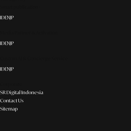
Smart publication+
ID
EN
JP
Media Partner & Activation
ID
EN
JP
Custom AI & Concierge Service
ID
EN
JP
Corporate
SR Digital Indonesia
Contact Us
Sitemap