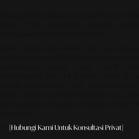
.
"Bangun fondasi digital yang kokoh hari ini. Pada
tahun 2026, kecepatan respons adalah
keunggulan kompetitif yang mutlak."
Mulai bangun infrastruktur bisnis masa depan
Anda sekarang. Ambil langkah strategis menuju
transformasi digital yang stabil dan
berkelanjutan. Tim ahli dari SR Digital & AS
Design siap melayani sesi konsultasi privat
untuk merancang AI Agent kustom yang siap
memperkuat dominasi perusahaan Anda di
pasar Asia.
👉
[Hubungi Kami Untuk Konsultasi Privat]