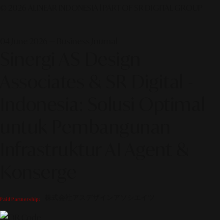
© 2026 ALINEAR INDONESIA | PART OF SR DIGITAL GROUP
04 June 2026 — Business Journal
Sinergi AS Design
Associates & SR Digital -
Indonesia: Solusi Optimal
untuk Pembangunan
Infrastruktur AI Agent &
Konserge
株式会社アスデザインアソシエイツ
Paid Partnership: