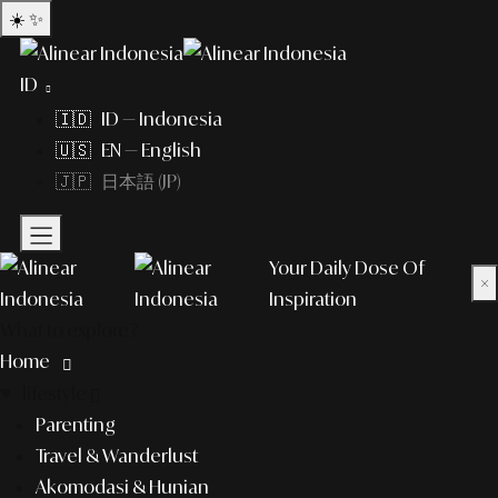
☀️
✨
ID
🇮🇩 ID — Indonesia
🇺🇸 EN — English
🇯🇵 日本語 (JP)
Your Daily Dose Of
×
Inspiration
What to explore?
Home
lifestyle
Parenting
Travel & Wanderlust
Akomodasi & Hunian