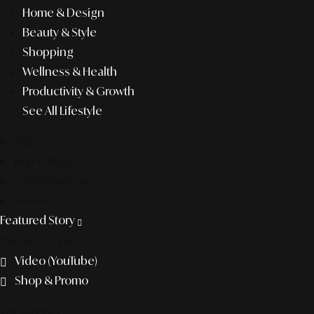
Home & Design
Beauty & Style
Shopping
Wellness & Health
Productivity & Growth
See All Lifestyle
f&b
pop culture
entertainment
business
Featured Story
Discover more
Video (YouTube)
Shop & Promo
The agency