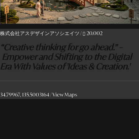
株式会社アスデザインアソシエイツ
/
20.002
“Creative thinking for go ahead.” –
Empower and Shifting to the Digital
Era With Values of 'Ideas & Creation.'
34.79967, 135.5003164 /
View Maps