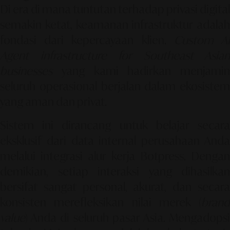
Di era di mana tuntutan terhadap privasi digital
semakin ketat, keamanan infrastruktur adalah
fondasi dari kepercayaan klien.
Custom A
Agent infrastructure for Southeast Asian
businesses
yang kami hadirkan menjamin
seluruh operasional berjalan dalam ekosistem
yang aman dan privat.
Sistem ini dirancang untuk belajar secara
eksklusif dari data internal perusahaan Anda
melalui
integrasi alur kerja Botpress
. Dengan
demikian, setiap interaksi yang dihasilkan
bersifat sangat personal, akurat, dan secara
konsisten merefleksikan nilai merek (
brand
value
) Anda di seluruh pasar Asia. Mengadopsi