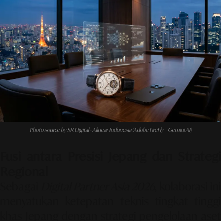
Photo source by SR Digital - Alinear Indonesia (Adobe FireFly – Gemini AI)
Fusi antara Presisi Jepang dan Strategi
Regional
Sebagai
Digital Partner Asia 2026
, kolaborasi in
menyatukan ketepatan teknis tingkat tinggi
khas Jepang dengan strategi pengelolaan aset