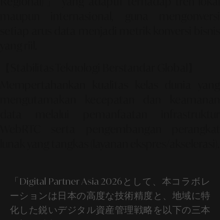
Regional)」
yang adaptif terhadap tren loka
maupun internasional, guna mengonversi
setiap arus data menjadi metrik konversi bisnis
yang riil.
【Stabilitas Teknologi Berstandar Global】
Mempertahankan kualitas kelas dunia yang
mengutamakan kecepatan dan keamanan
data melalui pemanfaatan infrastruktur
WebRTC serta pengembangan perangkat
lunak yang tangkas (layanan ekspres/akselerasi).
「Digital Partner Asia 2026として、本コラボレ
ーションは日本の高度な技術精度と、地域に特
化した鋭いデジタル資産管理戦略を以下の三本