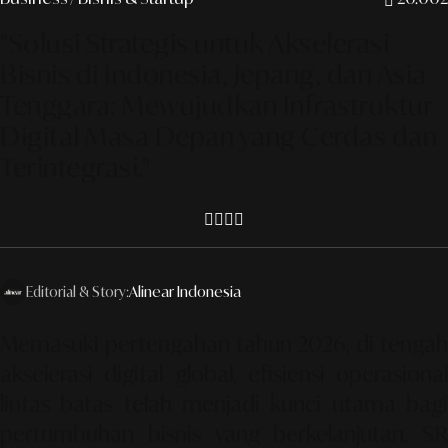
"Solusi Strategis untuk Akselerasi
Bisnis di Indonesia, Jepang, dan Asia
Tenggara: Mewujudkan Infrastruktur
Digital Masa Depan yang Cerdas dan
Terintegrasi."
Editorial & Story:
Alinear Indonesia
Memasuki pertengahan tahun 2026, di tengah
akselerasi digital global, efisiensi operasional
lintas batas telah menjadi kunci utama bagi
pertumbuhan bisnis yang berkelanjutan. SR