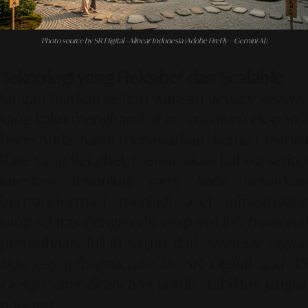
Photo source by SR Digital - Alinear Indonesia (Adobe FireFly – Gemini AI)
Teknologi yang Fleksibel dan Scalable
Jangan biarkan sistem warisan (
legacy system
)
yang kaku menghambat momentum ekspansi
bisnis Anda. Kami menawarkan skema
Custom
Rate
yang fleksibel, memastikan bahwa setiap
investasi teknologi yang Anda keluarkan
bertransformasi menjadi aset infrastruktur
yang selaras dengan visi ekspansi internasional
perusahaan. Inilah wujud dari
Strategic digita
business infrastructure by SR Digital and AS
Design
yang dirancang untuk stabilitas jangka
panjang.