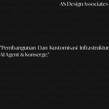
Digital, bersama dengan
AS Design Associates
,
hadir sebagai
best partner for AI Agen
development in Japan and Indonesia
(mitr
terbaik untuk pengembangan AI Agent di
Jepang dan Indonesia) untuk menetapkan
standar baru melalui
"Pembangunan Dan Kustomisasi Infrastruktur
AI Agent & Konserge."
Sinergi ini dirancang secara khusus untuk
menjawab kebutuhan
Infrastruktur Bisnis Asia
Tenggara
yang berkembang pesat. Kami
memahami secara mendalam keunikan
budaya dan perilaku digital di setiap wilayah,
sehingga kami mampu menghadirkan