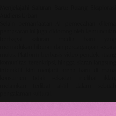
Menjelajahi Saluran Baru: Ruang Eksplorasi
Audiens Urban
Selain pemanfaatan AI, pemecahan dilema
pemasaran ini juga didorong oleh kemunculan
berbagai saluran media baru yang
memadukan hiburan dan perdagangan secara
mulus. Platform berbasis video pendek, ruang
komunitas terenkripsi, hingga siaran langsung
interaktif kini menjadi arena baru di mana
konsumen tidak sekadar melihat iklan,
melainkan terlibat aktif dalam sebuah
pengalaman kultural.