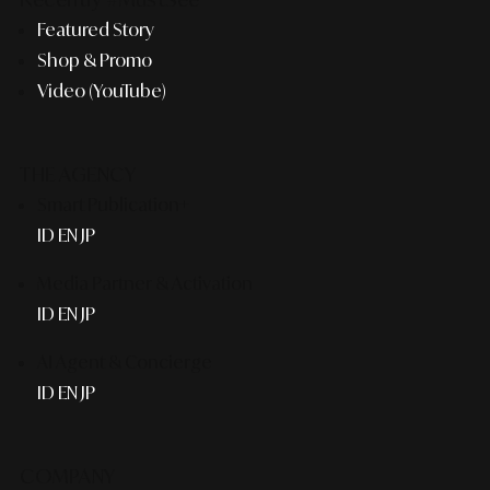
Featured Story
Shop & Promo
Video (YouTube)
THE AGENCY
Smart Publication+
ID
EN
JP
Media Partner & Activation
ID
EN
JP
AI Agent & Concierge
ID
EN
JP
COMPANY