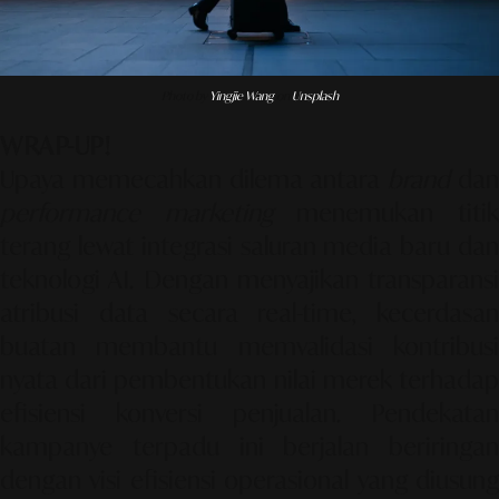
Photo by
Yingjie Wang
on
Unsplash
WRAP-UP!
Upaya memecahkan dilema antara
brand
da
performance marketing
menemukan titi
terang lewat integrasi saluran media baru dan
teknologi AI. Dengan menyajikan transparansi
atribusi data secara real-time, kecerdasan
buatan membantu memvalidasi kontribusi
nyata dari pembentukan nilai merek terhadap
efisiensi konversi penjualan. Pendekatan
kampanye terpadu ini berjalan beriringan
dengan visi efisiensi operasional yang diusung