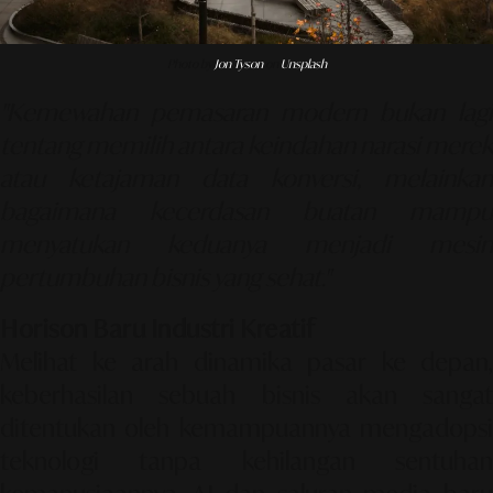
Photo by
Jon Tyson
on
Unsplash
"Kemewahan pemasaran modern bukan lagi
tentang memilih antara keindahan narasi merek
atau ketajaman data konversi, melainkan
bagaimana kecerdasan buatan mampu
menyatukan keduanya menjadi mesin
pertumbuhan bisnis yang sehat."
Horison Baru Industri Kreatif
Melihat ke arah dinamika pasar ke depan,
keberhasilan sebuah bisnis akan sangat
ditentukan oleh kemampuannya mengadopsi
teknologi tanpa kehilangan sentuhan