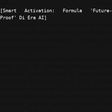
oleh strategi
[Smart Activation: Formula 'Future-
Proof' Di Era AI]
, menegaskan bahwa keberlanjutan bisnis
modern sangat bergantung pada ketajaman
kolaborasi antara kreativitas humanis dan
presisi sains teknologi.
Mulailah mengaudit model atribusi pemasaran
Anda saat ini dengan mengintegrasikan
perangkat analisis berbasis AI guna melacak
perjalanan konsumen secara lebih holistik;
alokasikan sebagian kecil anggaran iklan untuk
bereksperimen di saluran media baru guna
menjaring segmen konsumen urban yang
responsif terhadap konten pengalaman