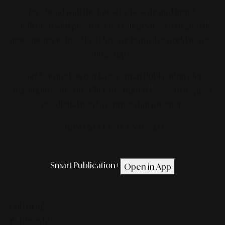
Stay ahead with the latest in lifestyle and trends,
delivered with precision to your device. From global
movements to local insights, we bring the world to your
fingertips.
Get featured on our latest Smart Publication+ for
maximum exposure.
Click the button below to request
our digital media partnership program.
*TERMS & CONDITIONS APPLIED.
Smart Publication+
Open in App
Editorial
Lifestyle