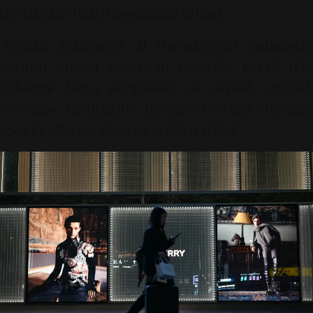
benak dan hati masyarakat urban.
"Ketika teknologi AI mendeteksi hubungan
senyap antara kekuatan estetika visual dan
efisiensi biaya penjualan, di situlah sebuah
investasi kampanye bertransformasi menjadi
aset jangka panjang yang tak ternilai."