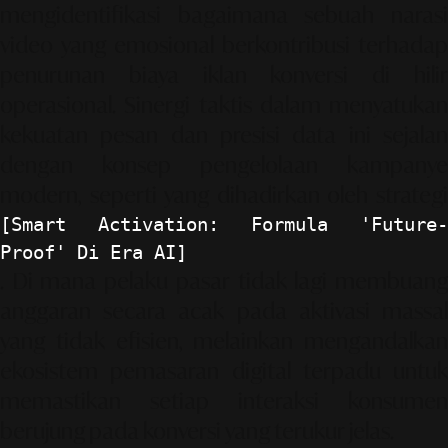
mengidentifikasi bagaimana sebuah narasi
video yang emosional berkontribusi terhadap
penurunan biaya iklan konversi di hilir
operasional. Sinergi taktis dalam menyatukan
kekuatan pesan dan presisi data ini sejalan
dengan konsep pengelolaan kampanye
modern, seperti yang dihadirkan oleh strategi
[Smart Activation: Formula 'Future-
Proof' Di Era AI]
. Di mana pelaku pasar tidak lagi membuang
anggaran secara acak pada aktivasi massal
yang tidak efisien, melainkan mengandalkan
ekosistem pemasaran digital terpadu untuk
memastikan setiap interaksi konsumen
berujung pada konversi yang terukur jelas.