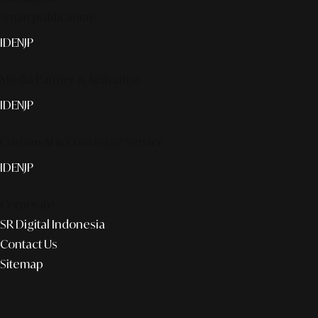
Smart publication+
ID
EN
JP
Media Partner & Activation
ID
EN
JP
Custom AI & Concierge Service
ID
EN
JP
Corporate
SR Digital Indonesia
Contact Us
Sitemap