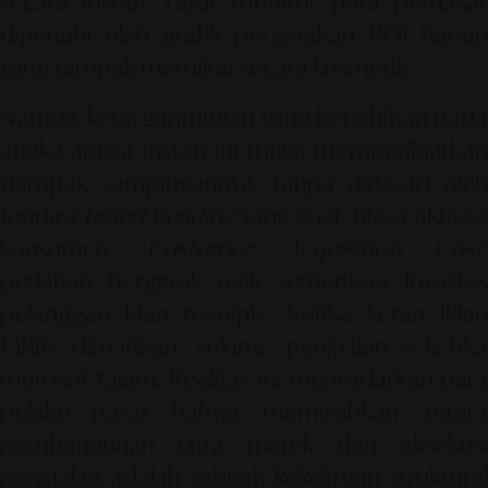
secara instan. Layar monitor para pemasar
dipenuhi oleh grafik pergerakan ROI harian
yang tampak memikat secara kosmetik.
Namun, ketergantungan yang berlebihan pada
angka-angka instan ini mulai memperlihatkan
dampak sampingannya. Tanpa didasari oleh
fondasi
brand building
yang kuat, biaya akuisisi
konsumen (
Customer Acquisition Cost
perlahan bergerak naik sementara loyalitas
pelanggan kian menipis. Ketika keran iklan
taktis dimatikan, volume penjualan seketika
merosot tajam. Realitas ini menyadarkan para
pelaku pasar bahwa memisahkan antara
pembangunan citra merek dan eksekusi
penjualan adalah sebuah kekeliruan struktural