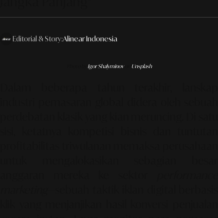
Jangka Panjang"
Editorial & Story:
Alinear Indonesia
Photo by
Igor Shalyminov
on
Unsplash
Dalam beberapa tahun terakhir, lanskap
industri pemasaran global didera oleh sebuah
perdebatan klasik yang kian meruncing. Di satu
sisi, ketatnya kompetisi bisnis dan tuntutan
profitabilitas triwulanan memaksa perusahaan
untuk mengalokasikan sebagian besar
anggaran mereka ke sektor
performance
marketing
—sebuah taktik iklan digital berbasis
klik yang menjanjikan hasil konversi penjualan