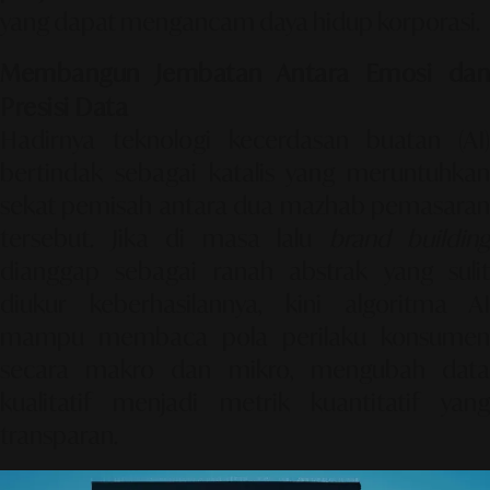
yang dapat mengancam daya hidup korporasi.
Membangun Jembatan Antara Emosi dan
Presisi Data
Hadirnya teknologi kecerdasan buatan (AI)
bertindak sebagai katalis yang meruntuhkan
sekat pemisah antara dua mazhab pemasaran
tersebut. Jika di masa lalu
brand building
dianggap sebagai ranah abstrak yang sulit
diukur keberhasilannya, kini algoritma AI
mampu membaca pola perilaku konsumen
secara makro dan mikro, mengubah data
kualitatif menjadi metrik kuantitatif yang
transparan.