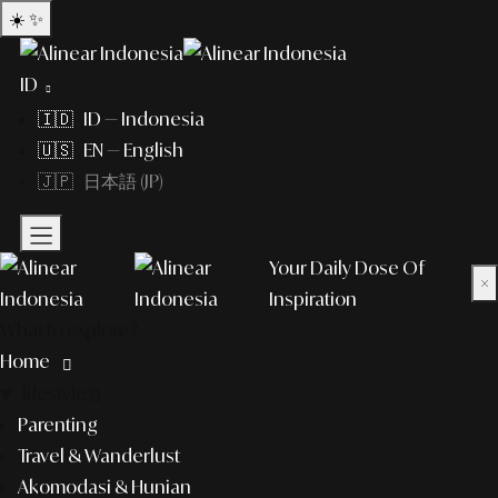
☀️
✨
ID
🇮🇩 ID — Indonesia
🇺🇸 EN — English
🇯🇵 日本語 (JP)
Your Daily Dose Of
×
Inspiration
What to explore?
Home
lifestyle
Parenting
Travel & Wanderlust
Akomodasi & Hunian