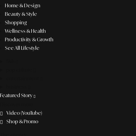
Home & Design
Beauty & Style
Shopping
Wellness & Health
Productivity & Growth
See All Lifestyle
f&b
pop culture
entertainment
business
Featured Story
Discover more
Video (YouTube)
Shop & Promo
The agency