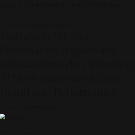
© 2026 ALINEAR INDONESIA | PART OF SR DIGITAL GROUP
26 June 2026 — Business Journal
Memecah Dilema
Pemasaran: Bagaimana
Saluran Baru dan Teknologi
AI Menyelaraskan Ritme
Brand dan Performance
Curated by
Alinear Indonesia
Scroll to discover the story