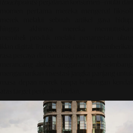
(
touchpoints
) perjalanan konsumen—mulai dari
momen pertama mereka mengenal filosofi
merek melalui sebuah artikel gaya hidup,
hingga akhirnya mereka memutuskan
membeli produk melalui penargetan ulang
iklan digital. Transparansi data ini memberikan
rasa percaya diri baru bagi para pemasar untuk
merancang alokasi anggaran yang seimbang,
mengamankan investasi jangka panjang untuk
masa depan merek tanpa kehilangan kendali
atas target penjualan harian.