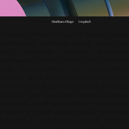
Photo by
Shubham Dhage
on
Unsplash
Di dalam ekosistem baru ini, batasan antara
membangun kedekatan merek (
brand love
)
dan melakukan transaksi pembelian
(
purchasing
) melebur dalam satu sentuhan
layar. Saluran-saluran ini memungkinkan
pemasar untuk menayangkan konten edukasi
estetis bernilai tinggi yang langsung dilengkapi
dengan fitur pembelian instan. Hasilnya,
konsumen melewati corong pemasaran
(
marketing funnel
) secara organik, mengubah
ketertarikan emosional menjadi tindakan