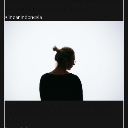
Indonesia: Solusi Optimal Untuk Pembangunan
Infrastruktur AI Agent & Konserge
Alinear Indonesia
Smart Media Activation 2026: Strategi Digital
Terintegrasi 360° Untuk Pertumbuhan Bisnis
Anda