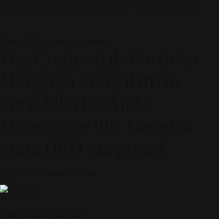
© 2026 ALINEAR INDONESIA | PART OF SR DIGITAL GROUP
21 June 2026 — Business Journal
The Credentials Portfolio:
Mengapa Pengalaman
Portofolio Riil Mulai
Menggeser IPK Tinggi di
Mata HRD Korporasi
Curated by
Alinear Indonesia
Scroll to discover the story