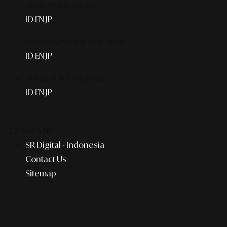
Smart Publication+
ID
EN
JP
Media Partner & Activation
ID
EN
JP
AI Agent & Concierge
ID
EN
JP
COMPANY
SR Digital - Indonesia
Contact Us
Sitemap