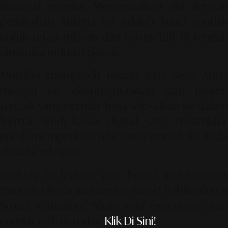
finansial mereka. Menyesuaikan diri dengan
perubahan kriteria ini adalah kunci mutlak
untuk tetap relevan dan kompetitif di tengah
dinamika industri global.
Mulailah mengaudit rekam jejak kerja Anda
minggu ini; dokumentasikan satu proyek
terbaik yang pernah Anda selesaikan ke dalam
format studi kasus digital yang terstruktur
untuk memperkuat nilai tawar portofolio Anda
di mata rekruter.
Looking to feature your brand and business
through Alinear Indonesia’s Smart Publication &
Smart Activation?
Share your experience an
consult with us today.
Klik Di Sini!