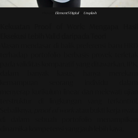
Photo by
Element5 Digital
on
Unsplash
Kekuatan Proof of Work: Mengapa Hasil
Eksekusi Lebih Valid daripada Teori
Alasan mendasar di balik preferensi baru HRD
terhadap portofolio berbasis proyek terletak
pada validitas komparatif yang ditawarkan. IPK,
dalam banyak kasus, hanya merekam
kemampuan seorang individu dalam
menyerap kurikulum linear dan melewati ujian
terstruktur di lingkungan yang terkontrol.
Sebaliknya,
proof of work
atau bukti kerja nyat
di dalam sebuah portofolio menampilkan
dinamika kompetensi yang jauh lebih kaya.