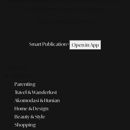
maximum exposure.
Click the button below to request
our digital media partnership program.
*TERMS & CONDITIONS APPLIED.
Smart Publication+
Open in App
Editorial
Lifestyle
Parenting
Travel & Wanderlust
Akomodasi & Hunian
Home & Design
Beauty & Style
Shopping