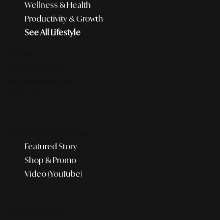
Wellness & Health
Productivity & Growth
See All Lifestyle
F&B
Pop Culture
Entertainment
Business
Recently #MustSee
Featured Story
Shop & Promo
Video (YouTube)
THE AGENCY