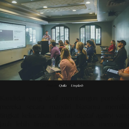
Photo by
Quilia
on
Unsplash
Kandidat yang aktif membangun portofolio
mereka secara mandiri biasanya memiliki
tingkat kelincahan digital (
digital agility
) yan
jauh lebih tinggi. Mereka tidak menunggu