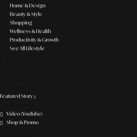
Home & Design
Beauty & Style
Shopping
Wellness & Health
Productivity & Growth
See All Lifestyle
f&b
pop culture
entertainment
business
Featured Story
Discover more
Video (YouTube)
Shop & Promo
The agency