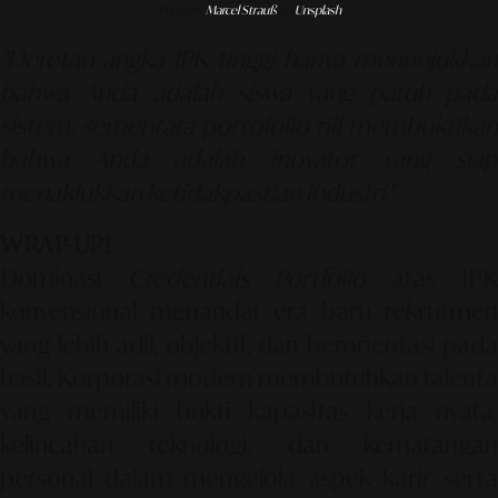
Photo by
Marcel Strauß
on
Unsplash
"Deretan angka IPK tinggi hanya menunjukkan
bahwa Anda adalah siswa yang patuh pada
sistem, sementara portofolio riil membuktikan
bahwa Anda adalah inovator yang siap
menaklukkan ketidakpastian industri."
WRAP-UP!
Dominasi
Credentials Portfolio
atas IPK
konvensional menandai era baru rekrutmen
yang lebih adil, objektif, dan berorientasi pada
hasil. Korporasi modern membutuhkan talenta
yang memiliki bukti kapasitas kerja nyata,
kelincahan teknologi, dan kematangan
personal dalam mengelola aspek karir serta