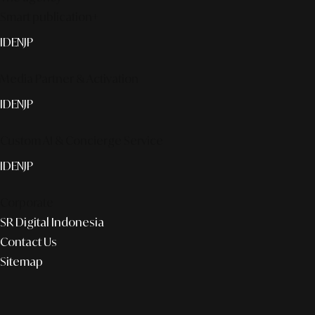
Smart publication+
ID
EN
JP
Media Partner & Activation
ID
EN
JP
Custom AI & Concierge Service
ID
EN
JP
Corporate
SR Digital Indonesia
Contact Us
Sitemap