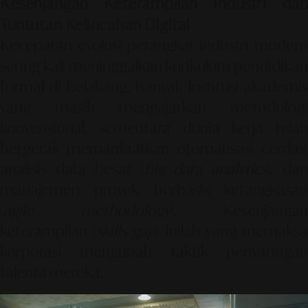
Kesenjangan Keterampilan Industri dan
Tuntutan Kelincahan Digital
Kecepatan evolusi perangkat industri modern
sering kali meninggalkan kurikulum pendidikan
formal di belakang. Banyak institusi akademis
yang masih mengajarkan metodologi
konvensional, sementara dunia kerja telah
bergerak memanfaatkan otomatisasi cerdas,
analisis data besar (
big data analytics
), dan
manajemen proyek berbasis ketangkasan
(
agile methodology
). Kesenjangan
keterampilan (
skills gap
) inilah yang memaks
korporasi mengubah taktik penyaringan
talenta mereka.