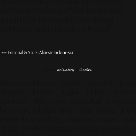
"Rekonstruksi Metode Rekrutmen:
Menakar Pudarnya Nilai Kuantitatif
Ijazah dan Kebangkitan Validasi
Berbasis Bukti Eksekusi Nyata"
Editorial & Story:
Alinear Indonesia
Photo by
Joshua Song
on
Unsplash
Selama beberapa dekade, selembar ijazah
dengan deretan angka Indeks Prestasi
Kumulatif (IPK) yang mendekati sempurna
bertindak sebagai tiket emas utama untuk
menembus gerbang korporasi papan atas.
Angka tersebut dianggap sebagai representasi