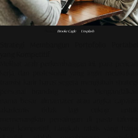
Photo by
Brooke Cagle
on
Unsplash
Strategi Membangun Portofolio Portabel
yang Kompetitif
Melihat arah perkembangan ini, para pencari
kerja dan profesional yang ingin melakukan
transisi karir harus segera mengubah strategi
personal branding mereka. Mengandalkan
nama besar almamater atau angka capaian
akademis tidak lagi cukup untuk
memenangkan persaingan di pasar talenta
yang kompetitif. Langkah taktis yang harus
diambil adalah membangun portofolio