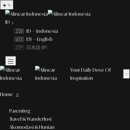
☀️
✨
ID
🇮🇩 ID — Indonesia
🇺🇸 EN — English
🇯🇵 日本語 (JP)
Your Daily Dose Of
×
Inspiration
What to explore?
Home
lifestyle
Parenting
Travel & Wanderlust
Akomodasi & Hunian