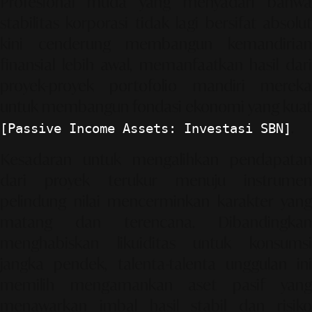
Profesional muda yang menyadari bahwa
stabilitas korporasi tidak lagi bersifat absolut
kini cenderung membangun kemandirian
finansial lebih awal, memanfaatkan hasil dari
proyek-proyek portofolio mandiri mereka
untuk membangun fondasi ekonomi yang kuat
.
[Passive Income Assets: Investasi SBN]
Kesadaran untuk mengalihkan pendapatan
dari proyek terukur menuju instrumen
pelindung nilai mencerminkan karakter yang
matang dan terencana. Dibandingkan
menghabiskan likuiditas untuk konsumsi
jangka pendek, talenta-talenta unggulan ini
memilih mengamankan aset pasif yang
menawarkan imbal hasil stabil dan risiko