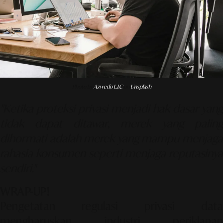
Photo by
Azwedo L.LC
on
Unsplash
"Ketika proteksi privasi menjadi hak dasar yang
tidak dapat ditawar, merek yang paling
dihormati adalah merek yang mampu menjaga
rahasia konsumen seperti menjaga reputasinya
sendiri."
WRAP-UP!
Pengetatan regulasi privasi data
mengharuskan industri periklanan