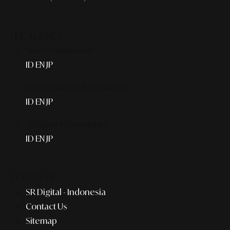
THE AGENCY
Smart Publication+
ID
EN
JP
Media Partner & Activation
ID
EN
JP
AI Agent & Concierge
ID
EN
JP
COMPANY
SR Digital - Indonesia
Contact Us
Sitemap