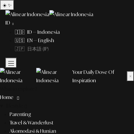
☀️
✨
ID
🇮🇩 ID — Indonesia
🇺🇸 EN — English
🇯🇵 日本語 (JP)
Your Daily Dose Of
×
Inspiration
What to explore?
Home
lifestyle
Parenting
Travel & Wanderlust
Akomodasi & Hunian