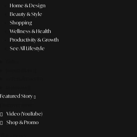
Home & Design
Beauty & Style
Shopping
Wellness & Health
Productivity & Growth
See All Lifestyle
f&b
pop culture
entertainment
business
Featured Story
Discover more
Video (YouTube)
Shop & Promo
The agency