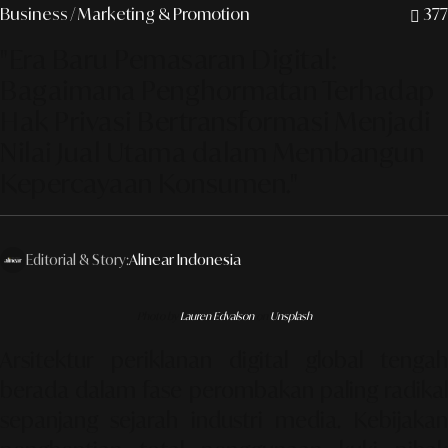
Business
/ Marketing & Promotion
377
"Era Baru Pemasaran Digital:
Bagaimana Penghormatan Terhadap
Hak Privasi Bertransformasi Menjadi
Nilai Jual Utama dalam Membangun
Kepercayaan Konsumen."
Editorial & Story:
Alinear Indonesia
Photo by
Lauren Edvalson
on
Unsplash
Arsitektur periklanan digital global tengah
berada dalam fase perombakan paling radikal
sepanjang sejarah industri media. Kebijakan