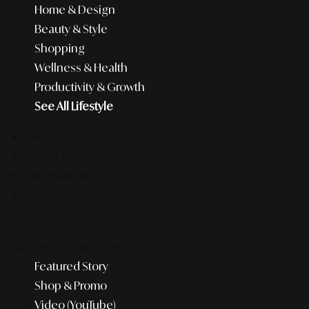
Home & Design
Beauty & Style
Shopping
Wellness & Health
Productivity & Growth
See All Lifestyle
F&B
Pop Culture
Entertainment
Business
Recently #MustSee
Featured Story
Shop & Promo
Video (YouTube)