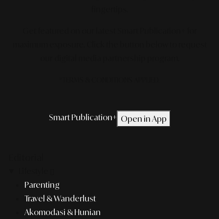
fingertips.
Get featured on our latest Smart Publication+ for
maximum exposure.
Click the button below to request
our digital media partnership program.
*TERMS & CONDITIONS APPLIED.
Smart Publication+
Open in App
Editorial
Lifestyle
Parenting
Travel & Wanderlust
Akomodasi & Hunian