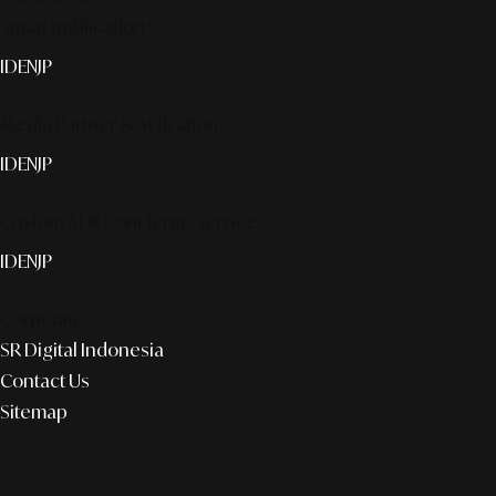
Smart publication+
ID
EN
JP
Media Partner & Activation
ID
EN
JP
Custom AI & Concierge Service
ID
EN
JP
Corporate
SR Digital Indonesia
Contact Us
Sitemap