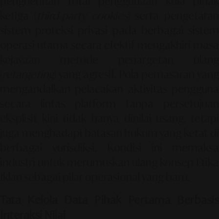
penghentian total penggunaan kuki pihak
ketiga (
third-party cookies
) serta pengetatan
sistem proteksi privasi pada berbagai sistem
operasi utama secara efektif mengakhiri masa
kejayaan metode penargetan ulang
(
retargeting
) yang agresif. Pola pemasaran yang
mengandalkan pelacakan aktivitas pengguna
secara lintas platform tanpa persetujuan
eksplisit kini tidak hanya dinilai usang, tetapi
juga menghadapi batasan hukum yang ketat di
berbagai yurisdiksi. Kondisi ini memaksa
industri untuk merumuskan ulang konsep
Etika
Iklan
sebagai pilar operasional yang baru.
Tata Kelola Data Pihak Pertama Berbasis
Interaksi Nilai