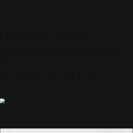
© 2026 ALINEAR INDONESIA | PART OF SR DIGITAL GROUP
21 May 2026 — Business Journal
Etika Iklan: Strategi
Memenangkan Konsumen
di Tengah Ketatnya
Regulasi Privasi Data
Curated by
Alinear Indonesia
Scroll to discover the story