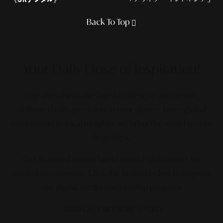
Back To Top
Your Daily Dose
of Inspiration!
Stay ahead with the latest in lifestyle and trends,
delivered with precision to your device. From global
movements to local insights, we bring the world to your
fingertips.
Get featured on our latest Smart Publication+ for
maximum exposure.
Click the button below to request
our digital media partnership program.
*TERMS & CONDITIONS APPLIED.