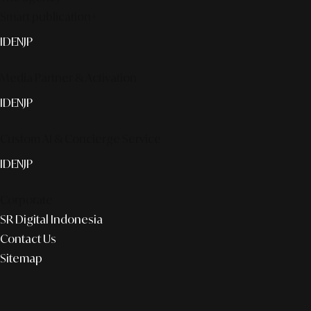
Smart publication+
ID
EN
JP
Media Partner & Activation
ID
EN
JP
Custom AI & Concierge Service
ID
EN
JP
Corporate
SR Digital Indonesia
Contact Us
Sitemap