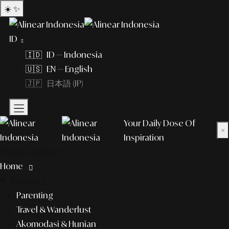
☀️
✨
ID
🇮🇩 ID — Indonesia
🇺🇸 EN — English
🇯🇵 日本語 (JP)
Your Daily Dose Of
×
Inspiration
What to explore?
Home
lifestyle
Parenting
Travel & Wanderlust
Akomodasi & Hunian