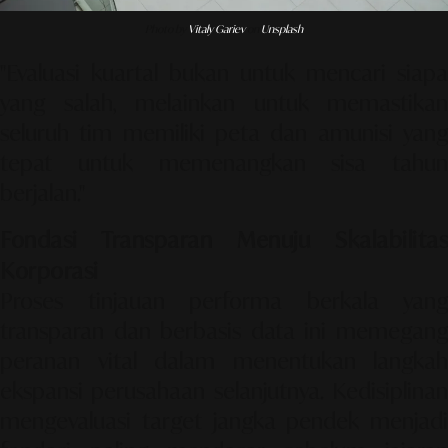
Photo by
Vitaly Gariev
on
Unsplash
"Evaluasi kuartal bukan untuk mencari siapa
yang salah, melainkan untuk memastikan
seluruh tim memiliki peta dan amunisi yang
tepat untuk memenangkan sisa tahun
berjalan."
Fondasi Transparan Menuju Skalabilitas
Korporasi
Proses tinjauan performa berkala yang
transparan dan berbasis data ini memegang
peranan vital dalam menentukan langkah
ekspansi perusahaan selanjutnya. Kedisiplinan
mengevaluasi target jangka pendek menjadi