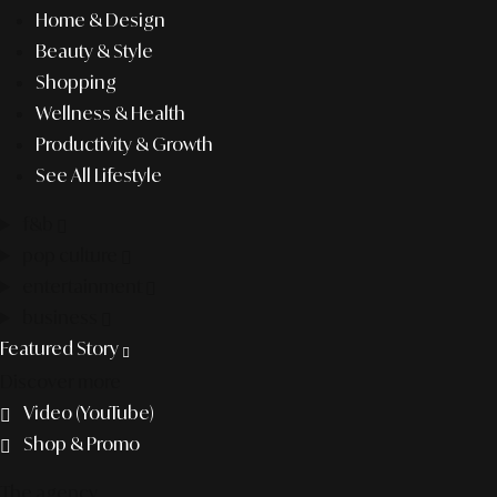
Home & Design
Beauty & Style
Shopping
Wellness & Health
Productivity & Growth
See All Lifestyle
f&b
pop culture
entertainment
business
Featured Story
Discover more
Video (YouTube)
Shop & Promo
The agency