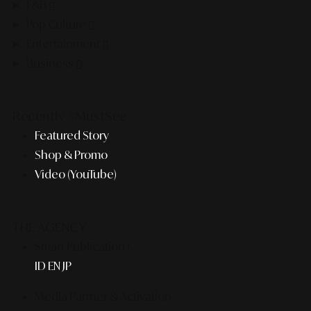
F&B
Pop Culture
Entertainment
Business
Recently #MustSee
Featured Story
Shop & Promo
Video (YouTube)
THE AGENCY
Smart Publication+
ID
EN
JP
Media Partner & Activation