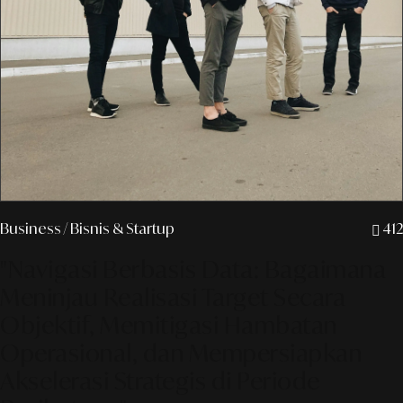
Business
/ Bisnis & Startup
412
"Navigasi Berbasis Data: Bagaimana
Meninjau Realisasi Target Secara
Objektif, Memitigasi Hambatan
Operasional, dan Mempersiapkan
Akselerasi Strategis di Periode