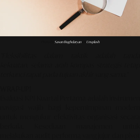
Photo by
Sasun Bughdaryan
on
Unsplash
"Fleksibilitas dalam taktik adalah tanda
kekuatan, selama arah kompas strategis tetap
terkunci rapat pada tujuan akhir yang sama."
WRAP-UP!
Evaluasi KPI Kuartal Pertama adalah instrumen
navigasi wajib bagi kepemimpinan modern
untuk mengukur efektivitas organisasi secara
berkala. Kesediaan manajemen untuk
melakukan audit performa yang jujur dan pivot