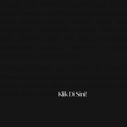
strategi yang fleksibel menjadi kunci utama
dalam menjaga stabilitas serta keberlanjutan
bisnis jangka panjang. Apakah Anda siap
menerapkan framework evaluasi KPI yang
lebih dinamis untuk tim Anda, atau ingin
memperluas wawasan mengenai strategi
pengelolaan korporasi lainnya?
Looking to feature your brand and business
through Alinear Indonesia’s Smart Publication &
Smart Activation?
Share your experience an
consult with us today.
Klik Di Sini!