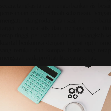
secara tangkas tanpa mengorbankan visi besar
perusahaan adalah sebuah keharusan. Dengan
mengatur ulang roda organisasi, memperbarui
target yang realistis, dan menjaga moral tim
tetap tinggi, perusahaan dapat melangkah ke
kuartal berikutnya dengan tingkat optimisme
yang terukur dan kompas bisnis yang tetap
mengarah pada profitabilitas yang sehat.