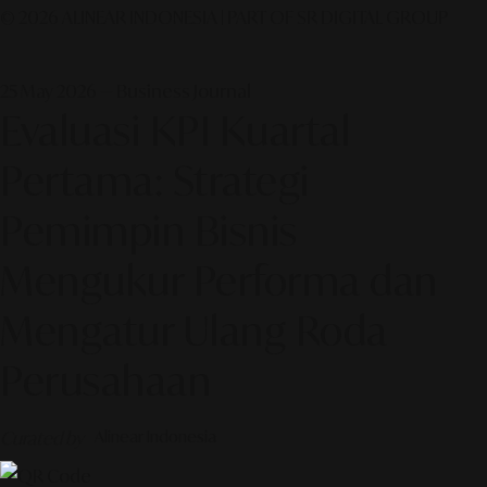
© 2026 ALINEAR INDONESIA | PART OF SR DIGITAL GROUP
25 May 2026 — Business Journal
Evaluasi KPI Kuartal
Pertama: Strategi
Pemimpin Bisnis
Mengukur Performa dan
Mengatur Ulang Roda
Perusahaan
Curated by
Alinear Indonesia