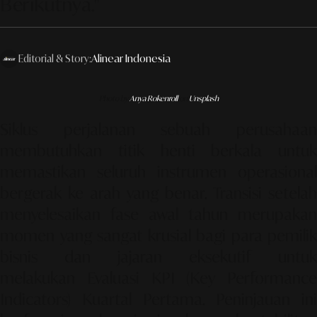
Berikutnya."
Editorial & Story:
Alinear Indonesia
Photo by
Anya Rokenroll
on
Unsplash
Siklus perjalanan sebuah perusahaan
membutuhkan titik henti berkala untuk
memastikan seluruh instrumen operasional
bergerak ke arah yang benar. Transisi setelah
menyelesaikan fase awal tahun merupakan
momen yang sangat krusial bagi para pemilik
bisnis dan jajaran eksekutif untuk
melakukan
Evaluasi KPI (Key Performance
Indicators) Kuartal Pertama
. Peninjauan ini