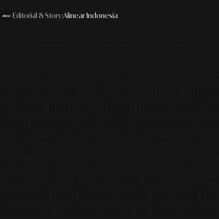
Editorial & Story:
Alinear Indonesia
Photo source by SR Digital - Alinear Indonesia (Gemini AI by Google)
Lanskap gastronomi premium saat ini tengah
menyaksikan sebuah gerakan emosional yang
dipelopori oleh para juru masak muda
berbakat. Restoran-restoran mewah tidak lagi
hanya berkiblat pada teknik inovasi Barat atau
bahan-bahan impor bersertifikat global.
Sebaliknya, perhatian industri kini tertuju pada
eksplorasi arsip buku masak kuno keluarga,
catatan usang di sudut dapur, dan resep-resep
tradisional yang hampir punah dari abad lalu.
Fenomena
Heritage Menu
ini hadir sebaga