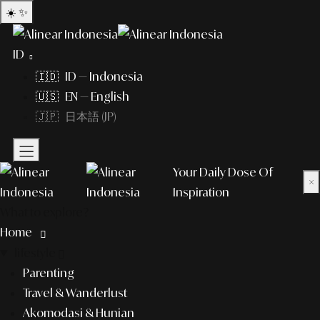
☀️
✨
ID
🇮🇩 ID — Indonesia
🇺🇸 EN — English
🇯🇵 日本語 (JP)
Your Daily Dose Of
×
Inspiration
What to explore?
Home
lifestyle
Parenting
Travel & Wanderlust
Akomodasi & Hunian