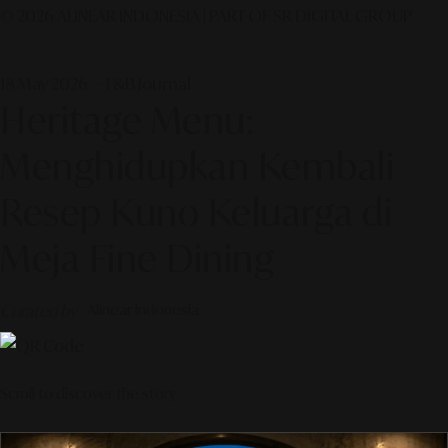
© 2026 ALINEAR INDONESIA | PART OF SR DIGITAL GROUP
18 May 2026 — F&B Journal
Heritage Menu:
Menghidupkan Kembali
Resep Kuno Keluarga di
Meja Fine Dining
Curated by
Alinear Indonesia
Scroll to discover the story