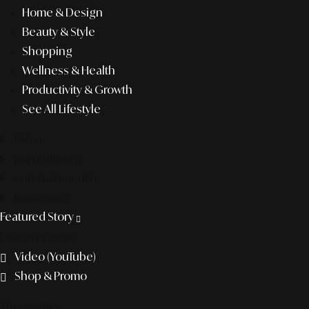
Home & Design
Beauty & Style
Shopping
Wellness & Health
Productivity & Growth
See All Lifestyle
f&b
pop culture
entertainment
business
Featured Story
Discover more
Video (YouTube)
Shop & Promo
The agency