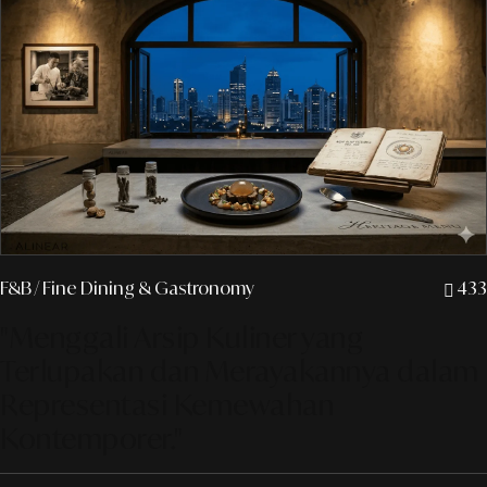
F&B
/ Fine Dining & Gastronomy
433
"Menggali Arsip Kuliner yang
Terlupakan dan Merayakannya dalam
Representasi Kemewahan
Kontemporer."