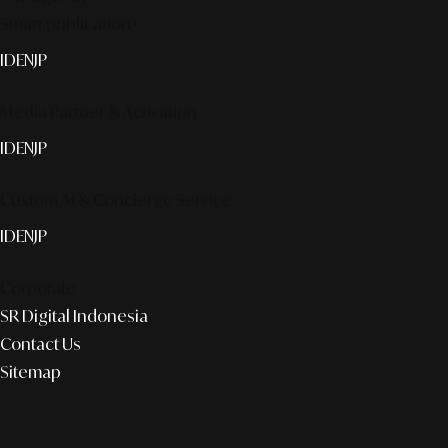
Smart publication+
ID
EN
JP
Media Partner & Activation
ID
EN
JP
Custom AI & Concierge Service
ID
EN
JP
Corporate
SR Digital Indonesia
Contact Us
Sitemap