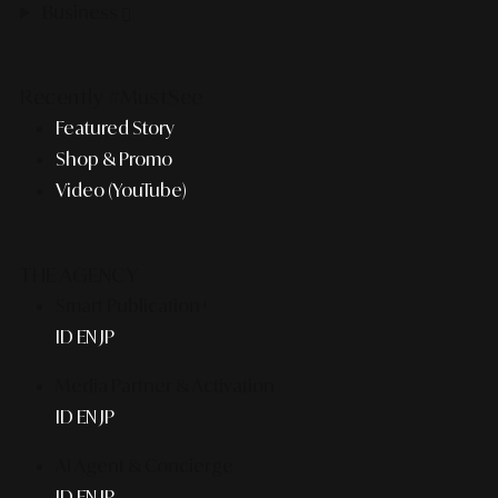
Business
Recently #MustSee
Featured Story
Shop & Promo
Video (YouTube)
THE AGENCY
Smart Publication+
ID
EN
JP
Media Partner & Activation
ID
EN
JP
AI Agent & Concierge
ID
EN
JP