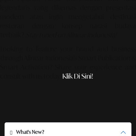
legendaris yang dikemas dengan presentasi
modern atau ingin mengetahui destinasi
restoran dengan konsep narasi budaya
terbaik?
Stay tuned on Alinear Indonesia!
Looking to feature your brand and business
through Alinear Indonesia’s Smart Publication &
Smart Activation?
Share your experience an
consult with us today.
Klik Di Sini!
What's New?