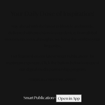
Your Daily Dose
of Inspiration!
Stay ahead with the latest in lifestyle and trends,
delivered with precision to your device. From global
movements to local insights, we bring the world to your
fingertips.
Get featured on our latest Smart Publication+ for
maximum exposure.
Click the button below to request
our digital media partnership program.
*TERMS & CONDITIONS APPLIED.
Smart Publication+
Open in App