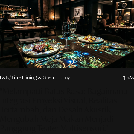
F&B
/ Fine Dining & Gastronomy
528
"Melampaui Batas Rasa: Bagaimana
Integrasi Proyeksi Visual, Realitas
Tertambah, dan Desain Akustik
Mengubah Meja Makan Menjadi
Panggung Teater Multisensori."