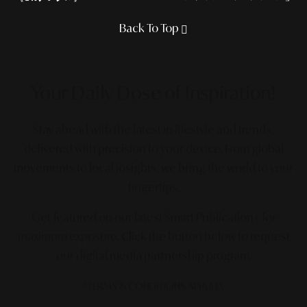
Back To Top
Your Daily Dose
of Inspiration!
Stay ahead with the latest in lifestyle and trends,
delivered with precision to your device. From global
movements to local insights, we bring the world to your
fingertips.
Get featured on our latest Smart Publication+ for
maximum exposure.
Click the button below to request
our digital media partnership program.
*TERMS & CONDITIONS APPLIED.