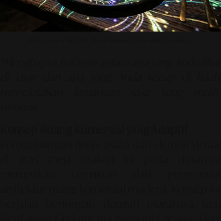
Photo source by SR Digital - Alinear Indonesia (Adobe AI Firefly–Gemini AI)
"Menghapus batasan antara apa yang Anda lihat
di layar dan apa yang Anda kecap di lidah,
menciptakan kenangan rasa yang multi-
dimensi."
Konsep Ruang Komersial yang Adaptif
Penggabungan dunia nyata dan elemen virtual
di atas meja makan ini pada dasarnya
merupakan cerminan dari pergeseran
arsitektur ruang komersial modern. Konsep ini
berjalan beriringan dengan maraknya tren
Revitalisasi Gudang Tua menjadi Creative Hub
,