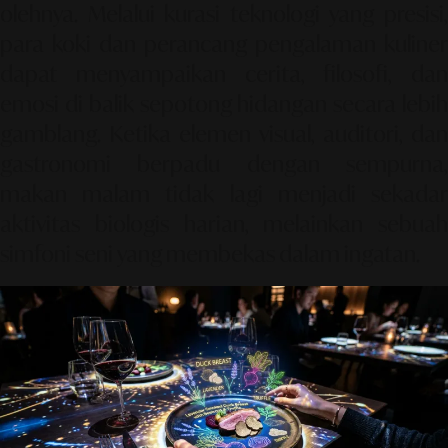
olehnya. Melalui kurasi teknologi yang presisi,
para koki dan perancang pengalaman kuliner
dapat menyampaikan cerita, filosofi, dan
emosi di balik sepotong hidangan secara lebih
gamblang. Ketika elemen visual, auditori, dan
gastronomi berpadu dengan sempurna,
makan malam tidak lagi menjadi sekadar
aktivitas biologis harian, melainkan sebuah
simfoni seni yang membekas dalam ingatan.