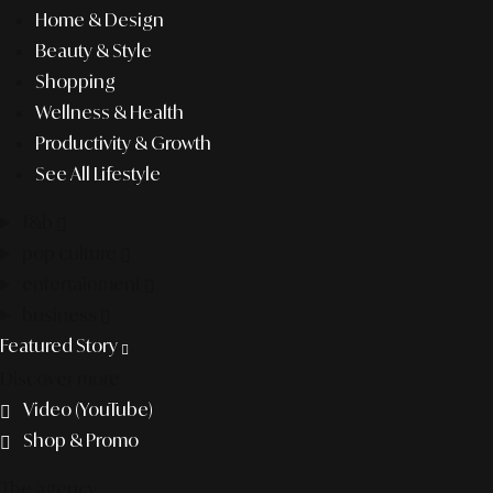
Home & Design
Beauty & Style
Shopping
Wellness & Health
Productivity & Growth
See All Lifestyle
f&b
pop culture
entertainment
business
Featured Story
Discover more
Video (YouTube)
Shop & Promo
The agency