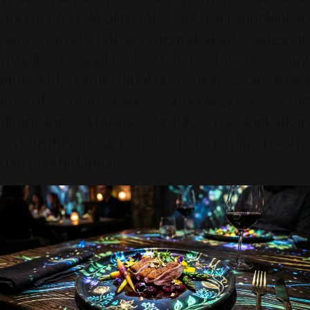
Augmented Reality
(AR) kini memungkinkan
para tamu untuk menyaksikan langsung
visualisasi asal-usul bahan baku secara
interaktif, yang didukung oleh latar suara
imersif (
immersive soundscapes
) yang
dirancang khusus untuk meningkatkan
sensitivitas indra pengecap terhadap tekstur
dan rasa hidangan.