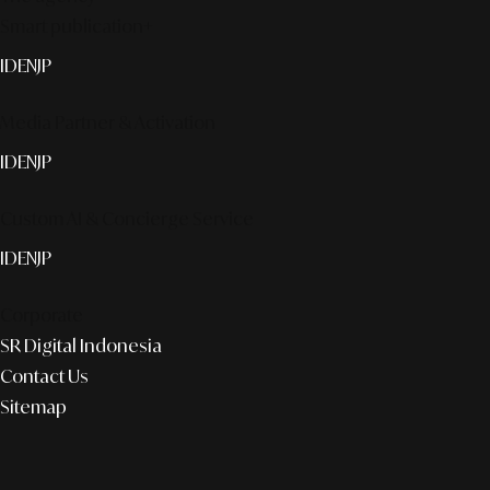
Smart publication+
ID
EN
JP
Media Partner & Activation
ID
EN
JP
Custom AI & Concierge Service
ID
EN
JP
Corporate
SR Digital Indonesia
Contact Us
Sitemap