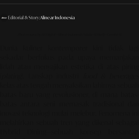
Editorial & Story:
Alinear Indonesia
Photo source by SR Digital - Alinear Indonesia (Adobe AI Firefly–Gemini AI)
Dunia kuliner kontemporer kini tidak lagi
sekadar berfokus pada upaya memanjakan
lidah atau menyajikan estetika di atas piring
(
plating
). Lanskap industri
food & beverage
kelas atas tengah menyaksikan lahirnya sebuah
batas baru yang revolusioner, di mana batas-
batas antara seni memasak tradisional dan
inovasi teknologi mulai melebur. Fenomena ini
melahirkan sebuah tren yang dikenal sebagai
Hybrid Dining
—sebuah konsep bersanta