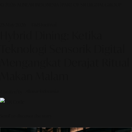
© 2026 ALINEAR INDONESIA | PART OF SR DIGITAL GROUP
25 May 2026 — F&B Journal
Hybrid Dining: Ketika
Teknologi Sensorik Digital
Mengangkat Derajat Ritual
Makan Malam
Curated by
Alinear Indonesia
Scroll to discover the story