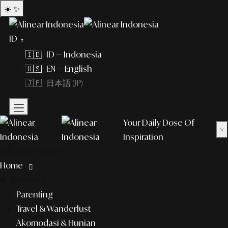
☀️
✨
ID
🇮🇩 ID — Indonesia
🇺🇸 EN — English
🇯🇵 日本語 (JP)
Your Daily Dose Of
×
Inspiration
What to explore?
Home
lifestyle
Parenting
Travel & Wanderlust
Akomodasi & Hunian