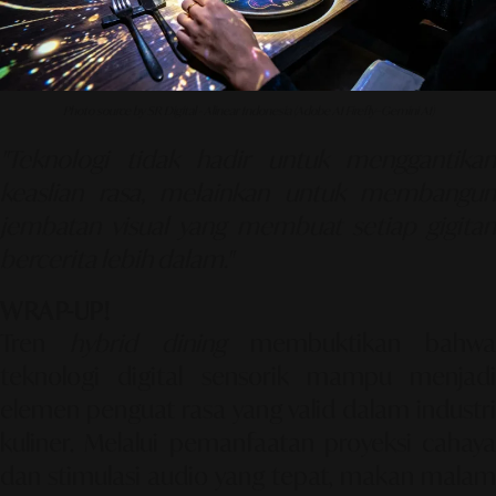
Photo source by SR Digital - Alinear Indonesia (Adobe AI Firefly–Gemini AI)
"Teknologi tidak hadir untuk menggantikan
keaslian rasa, melainkan untuk membangun
jembatan visual yang membuat setiap gigitan
bercerita lebih dalam."
WRAP-UP!
Tren
hybrid dining
membuktikan bahwa
teknologi digital sensorik mampu menjadi
elemen penguat rasa yang valid dalam industri
kuliner. Melalui pemanfaatan proyeksi cahaya
dan stimulasi audio yang tepat, makan malam