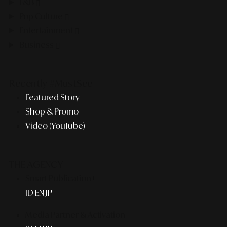
F&B
Pop Culture
Entertainment
Business
Recently #MustSee
Featured Story
Shop & Promo
Video (YouTube)
THE AGENCY
Smart Publication+
ID
EN
JP
Media Partner & Activation