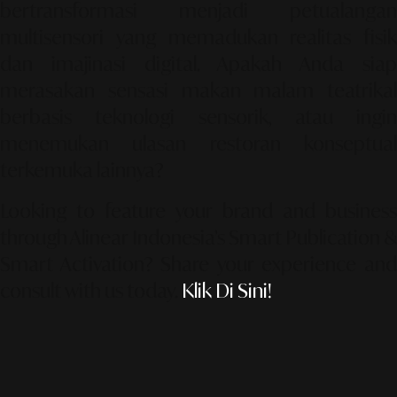
bertransformasi menjadi petualangan
multisensori yang memadukan realitas fisik
dan imajinasi digital. Apakah Anda siap
merasakan sensasi makan malam teatrikal
berbasis teknologi sensorik, atau ingin
menemukan ulasan restoran konseptual
terkemuka lainnya?
Looking to feature your brand and business
through Alinear Indonesia’s Smart Publication &
Smart Activation?
Share your experience an
consult with us today.
Klik Di Sini!