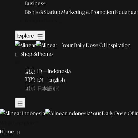
Business
Bisnis & Startup
Marketing & Promotion
Keuangan 
Featured Story
Explore
Your Daily Dose Of Inspiration
Shop & Promo
ID
🇮🇩 ID — Indonesia
🇺🇸 EN — English
🇯🇵 日本語 (JP)
Your Daily Dose Of I
What to explore?
Home