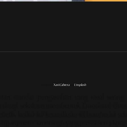
Photo by
Xavi Cabrera
on
Unsplash
an standar pengasuhan yang ideal sering 
 tinggi sekaligus membentuk Emotional Quotie
etis, kedua lini kecerdasan ini beroperasi seb
 parameter kronologis yang presisi serta kura