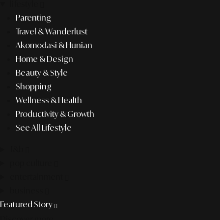
lifestyle
Parenting
Travel & Wanderlust
Akomodasi & Hunian
Home & Design
Beauty & Style
Shopping
Wellness & Health
Productivity & Growth
See All Lifestyle
f&b
pop culture
entertainment
business
Featured Story
Discover more