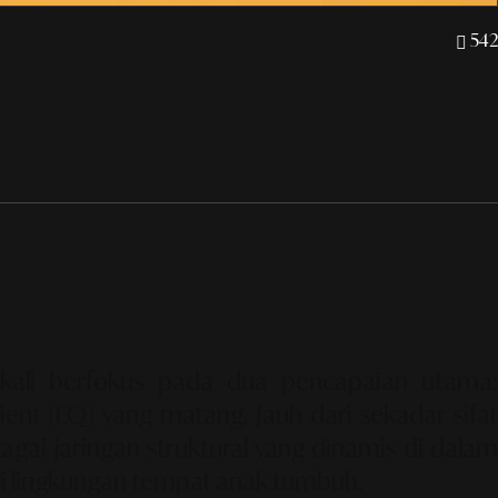
542
kali berfokus pada dua pencapaian utama:
nt (EQ) yang matang. Jauh dari sekadar sifat
agai jaringan struktural yang dinamis di dalam
si lingkungan tempat anak tumbuh.