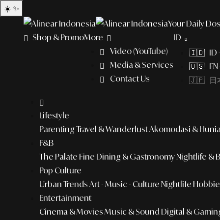
☀️
✨
Your Daily Dos
Shop & Promo
More
ID
Video (YouTube)
🇮🇩 ID
Media & Services
🇺🇸 EN 
Contact Us
🇯🇵 日本
Lifestyle
Parenting
Travel & Wanderlust
Akomodasi & Huni
F&B
The Palate
Fine Dining & Gastronomy
Nightlife & 
Pop Culture
Urban Trends
Art - Music - Culture
Nightlife
Hobbies
Entertainment
Cinema & Movies
Music & Sound
Digital & Gamin