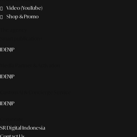
Video (YouTube)
Shop & Promo
The agency
Smart publication+
ID
EN
JP
Media Partner & Activation
ID
EN
JP
Custom AI & Concierge Service
ID
EN
JP
Corporate
SR Digital Indonesia
Contact Us