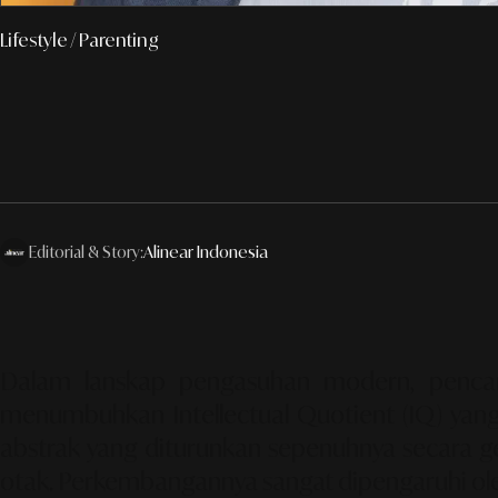
Lifestyle
/ Parenting
Editorial & Story:
Alinear Indonesia
Dalam lanskap pengasuhan modern, pencari
menumbuhkan Intellectual Quotient (IQ) yang
abstrak yang diturunkan sepenuhnya secara gen
otak. Perkembangannya sangat dipengaruhi oleh