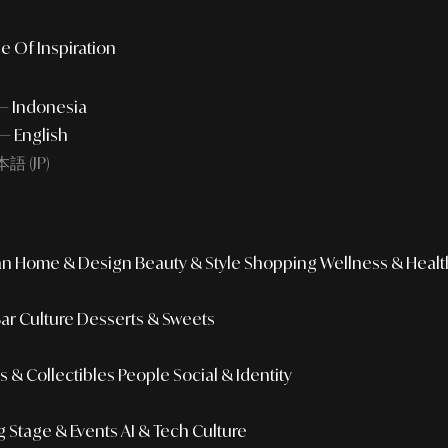
e Of Inspiration
 — Indonesia
— English
語 (JP)
an
Home & Design
Beauty & Style
Shopping
Wellness & Healt
Bar Culture
Desserts & Sweets
 & Collectibles
People
Social & Identity
g
Stage & Events
AI & Tech Culture