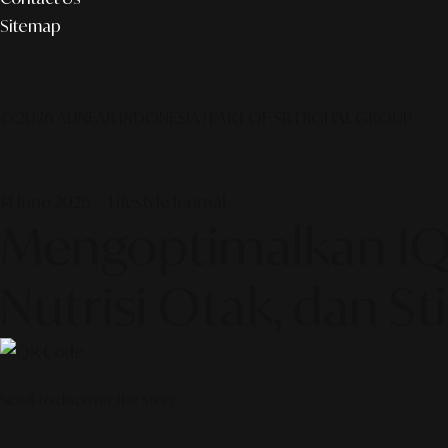
Sitemap
© 2026 ALINEAR INDONESIA | PART OF SR DIGITAL GROUP
14 June 2026 — Lifestyle Journal
Mengoptimalkan IQ 
Nutrisi Otak, dan S
Scroll to discover the story