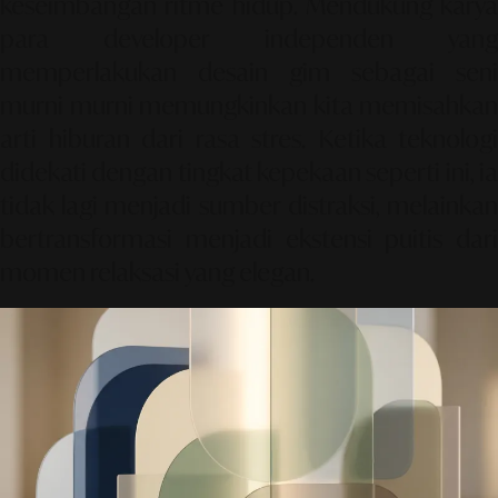
keseimbangan ritme hidup. Mendukung karya
para developer independen yang
memperlakukan desain gim sebagai seni
murni murni memungkinkan kita memisahkan
arti hiburan dari rasa stres. Ketika teknologi
didekati dengan tingkat kepekaan seperti ini, ia
tidak lagi menjadi sumber distraksi, melainkan
bertransformasi menjadi ekstensi puitis dari
momen relaksasi yang elegan.