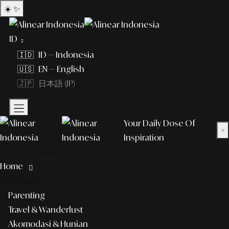
☀️
✨
ID
🇮🇩 ID — Indonesia
🇺🇸 EN — English
🇯🇵 日本語 (JP)
Your Daily Dose Of
×
Inspiration
What to explore?
Home
lifestyle
Parenting
Travel & Wanderlust
Akomodasi & Hunian