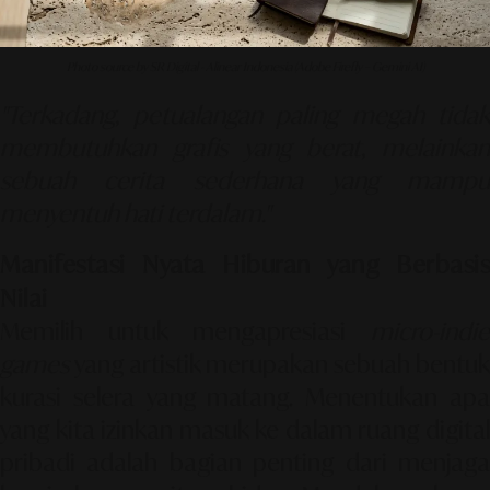
Photo source by SR Digital - Alinear Indonesia (Adobe Firefly – Gemini AI)
"Terkadang, petualangan paling megah tidak
membutuhkan grafis yang berat, melainkan
sebuah cerita sederhana yang mampu
menyentuh hati terdalam."
Manifestasi Nyata Hiburan yang Berbasis
Nilai
Memilih untuk mengapresiasi
micro-indie
games
yang artistik merupakan sebuah bentuk
kurasi selera yang matang. Menentukan apa
yang kita izinkan masuk ke dalam ruang digital
pribadi adalah bagian penting dari menjaga