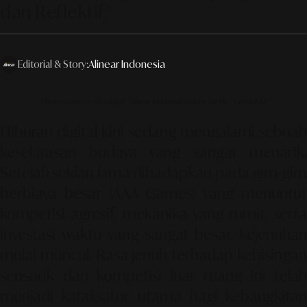
dan Reflektif."
Editorial & Story:
Alinear Indonesia
Photo source by SR Digital - Alinear Indonesia (Adobe FireFly – Gemini AI)
Hiburan digital kini sedang mengalami sebuah
keselarasan budaya yang sangat menarik.
Setelah sekian lama dihadapkan pada gim-gim
berbiaya besar (AAA Games) yang menuntut
kompetisi agresif, mekanika yang rumit, serta
investasi waktu yang sangat besar, kejenuhan
mulai muncul. Rasa jenuh terhadap kebisingan
sensorik dan kompetisi luar ruang ini telah
menjadi katalisator utama bagi kebangkitan