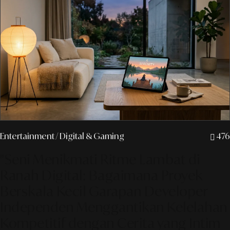
Entertainment
/ Digital & Gaming
476
"Seni Menikmati Ritme Lambat di
Ranah Digital: Bagaimana Proyek
Berskala Kecil Garapan Developer
Independen Menggantikan Kelelahan
Kompetitif dengan Cerita yang Intim