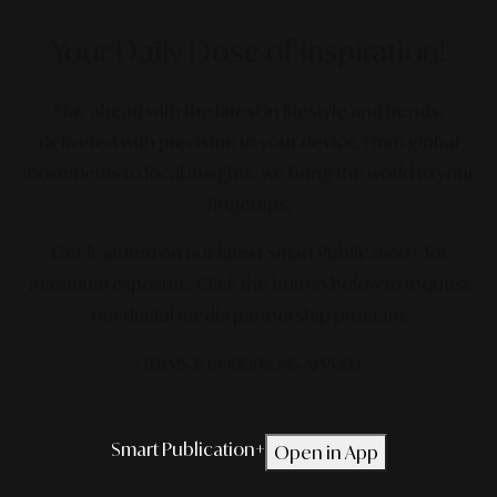
Your Daily Dose
of Inspiration!
Stay ahead with the latest in lifestyle and trends,
delivered with precision to your device. From global
movements to local insights, we bring the world to your
fingertips.
Get featured on our latest Smart Publication+ for
maximum exposure.
Click the button below to request
our digital media partnership program.
*TERMS & CONDITIONS APPLIED.
Smart Publication+
Open in App