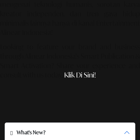
mengenai teknologi humanis, sorotan karya
kreator independen, dan tren gaya hidup
minimalis lainnya hanya di kanal Entertainment
Alinear Indonesia!
Looking to feature your brand and business
through Alinear Indonesia’s Smart Publication &
Smart Activation?
Share your experience an
consult with us today.
Klik Di Sini!
What's New?