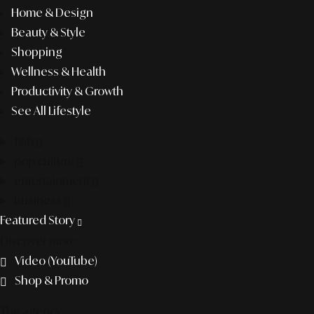
Home & Design
Beauty & Style
Shopping
Wellness & Health
Productivity & Growth
See All Lifestyle
f&b
pop culture
entertainment
business
Featured Story
Discover more
Video (YouTube)
Shop & Promo
The agency