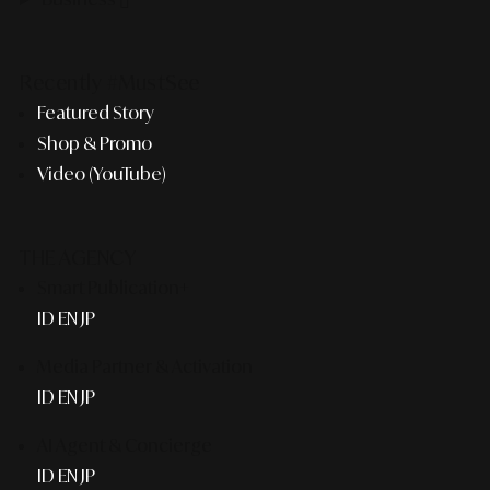
Recently #MustSee
Featured Story
Shop & Promo
Video (YouTube)
THE AGENCY
Smart Publication+
ID
EN
JP
Media Partner & Activation
ID
EN
JP
AI Agent & Concierge
ID
EN
JP