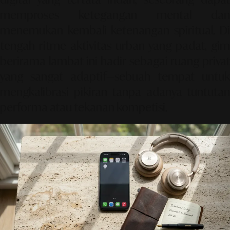
memproses ketegangan mental dan
menemukan kembali ketenangan spiritual. Di
tengah ritme aktivitas urban yang padat, gim
berirama lambat ini hadir sebagai ruang privat
yang sangat adaptif—sebuah tempat untuk
mengkalibrasi pikiran tanpa adanya tuntutan
performa atau tekanan kompetisi.