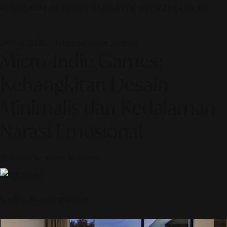
© 2026 ALINEAR INDONESIA | PART OF SR DIGITAL GROUP
28 May 2026 — Entertainment Journal
Micro-Indie Games:
Kebangkitan Desain
Minimalis dan Kedalaman
Narasi Emosional
Curated by
Alinear Indonesia
Scroll to discover the story