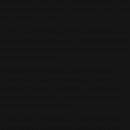
dalam durasi yang relatif pendek namun sarat
akan pesan kehidupan, bertumpu pada tiga
pilar artistik yang kuat:
••
Visual yang Bersahaja
: Memanfaatkan kurasi
pixel art
, estetika
low-poly
, atau ilustrasi buatan
tangan yang memberikan ruang bagi imajinasi
serta refleksi personal.
••
Resonansi Emosional di Atas Kompetisi
:
Merajut kisah-kisah kemanusiaan yang intim
mengenai memori, hubungan antarmanusia,
transisi kehidupan, dan keindahan sehari-hari,
bukan konflik berskala besar.
••
Mekanika yang Nyaman (
Cozy
)
: Menerapkan
sistem kendali yang intuitif dan rendah stres