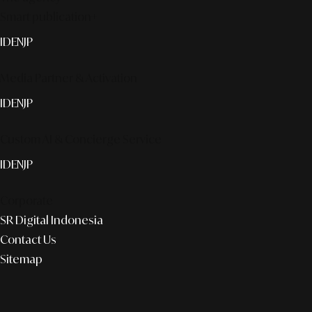
Smart publication+
ID
EN
JP
Media Partner & Activation
ID
EN
JP
Custom AI & Concierge Service
ID
EN
JP
Corporate
SR Digital Indonesia
Contact Us
Sitemap