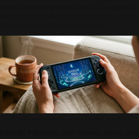
untuk mendukung ritme lambat (
cozy gaming
),
memastikan medium ini berfungsi sepenuhnya
sebagai sarana dekompresi mental.
Photo source by SR Digital - Alinear Indonesia (Adobe Firefly – Gemini AI)
Katarsis Psikologis dari Sebuah Karya Seni