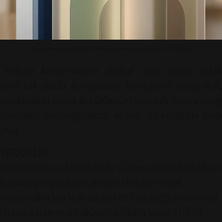
Photo source by SR Digital - Alinear Indonesia (Adobe Firefly – Gemini AI)
"Sebab kemewahan digital yang sejati tidak
terletak pada kecepatan kompetisi yang riuh,
melainkan pada kedalaman sebuah narasi yang
mampu meninggalkan kesan mendalam bagi
jiwa."
WRAP-UP!
Kebangkitan
Micro-Indie Games
membuktikan
bahwa perpaduan antara desain visual
minimalis dan kekuatan cerita yang emosional
mampu menciptakan medium yang efektif