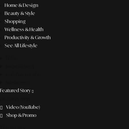
Home & Design
Beauty & Style
Shopping
Wellness & Health
Productivity & Growth
See All Lifestyle
f&b
pop culture
entertainment
business
Featured Story
Discover more
Video (YouTube)
Shop & Promo
The agency