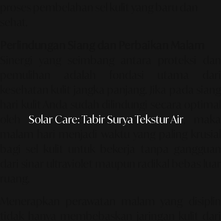
proses pembelahan sel kulit yang baru dan
sehat.
Perlindungan Siang dan Perbaikan Malam
Sinergi yang seimbang antara proteksi dan
pemulihan adalah fondasi utama dari
kesehatan kulit jangka panjang. Jika pada siang
hari kulit Anda sudah dilindungi secara optimal
oleh
Solar Care: Tabir Surya Tekstur Air
, maka
malam hari menjadi waktu yang paling krusial
bagi sel kulit untuk bekerja tanpa gangguan
dari sinar ultraviolet maupun radikal bebas luar
ruang.
Menerapkan perawatan malam yang disiplin
tidak hanya membebaskan jaringan kulit dari