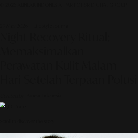
© 2026 ALINEAR INDONESIA | PART OF SR DIGITAL GROUP
29 May 2026 — Lifestyle Journal
Night Recovery Ritual:
Memaksimalkan
Perawatan Kulit Malam
Hari Setelah Terpaan Polusi
Curated by
Alinear Indonesia
Scroll to discover the story