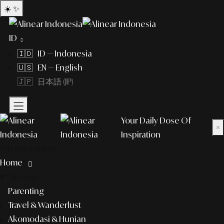
☀️
✨
ID
🇮🇩 ID — Indonesia
🇺🇸 EN — English
🇯🇵 日本語 (JP)
Your Daily Dose Of
×
Inspiration
What to explore?
Home
lifestyle
Parenting
Travel & Wanderlust
Akomodasi & Hunian