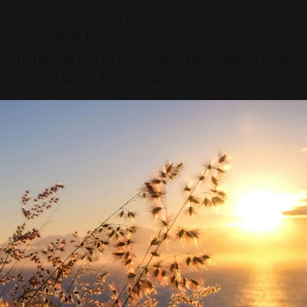
•• Pembersihan Berlapis (
Double Cleansing
)
:
Mengangkat tumpukan sisa partikel polutan
dan minyak berlebih secara menyeluruh tanpa
mengikis kelembapan alami.