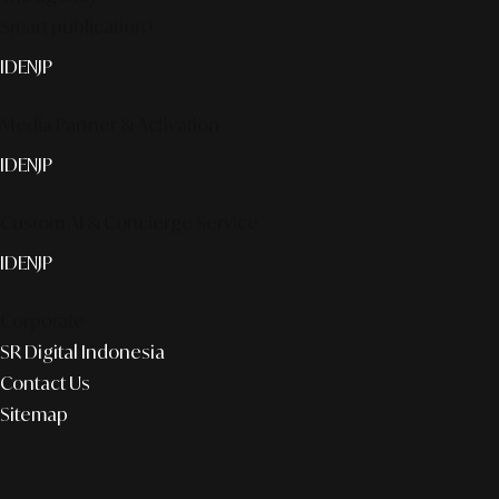
Smart publication+
ID
EN
JP
Media Partner & Activation
ID
EN
JP
Custom AI & Concierge Service
ID
EN
JP
Corporate
SR Digital Indonesia
Contact Us
Sitemap