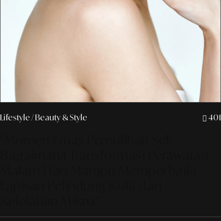
Lifestyle
/ Beauty & Style
401
"Momen Emas Pemulihan Sel:
Bagaimana Transformasi Perawatan
Malam Hari Mampu Memperbaiki
Lapisan Pelindung Kulit dari
Kelelahan Mikro."