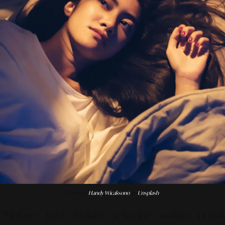
Photo by
Handy Wicaksono
on
Unsplash
"Malam hari bukan sekadar waktu untuk