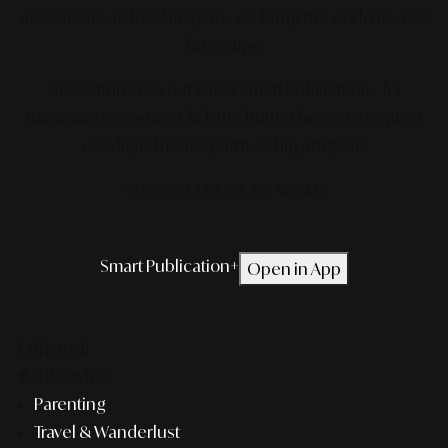
movements to local insights, we bring the world to your
fingertips.
Get featured on our latest Smart Publication+ for
maximum exposure.
Click the button below to request
our digital media partnership program.
*TERMS & CONDITIONS APPLIED.
Smart Publication+
Open in App
Editorial
Lifestyle
Parenting
Travel & Wanderlust