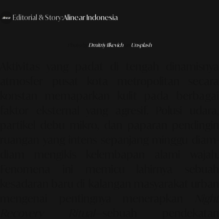
Editorial & Story:
Alinear Indonesia
Photo by
Dmitriy Ilkevich
on
Unsplash
Aktivitas yang padat di tengah dinamisnya
atmosfer pusat kota metropolitan secara
konstan memaparkan kulit pada berbagai
faktor eksternal yang agresif. Polusi udara,
partikel debu mikro, dan paparan pendingin
ruangan yang intens sepanjang minggu diam-
diam mengikis kelembapan alami wajah.
Fenomena ini memicu lahirnya sebuah
kesadaran baru di kalangan masyarakat urban
mengenai pentingnya menerapkan
Night
Recovery Ritual
—sebuah pendekatan