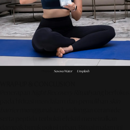
Photo by
Susosu Water
on
Unsplash
WRAP-UP & CONCLUSION
Penerapan
Night Recovery Ritual
yang berfokus
pada hidrasi mendalam dan pemulihan
skin
barrier
menggunakan kandungan ceramide
serta peptida terbukti efektif menetralkan
dampak buruk polusi urban. Ritual malam ini