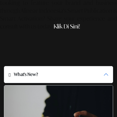
Looking to feature your brand and business
through Alinear Indonesia’s Smart Publication &
Smart Activation?
Share your experience an
consult with us today.
Klik Di Sini!
What's New?