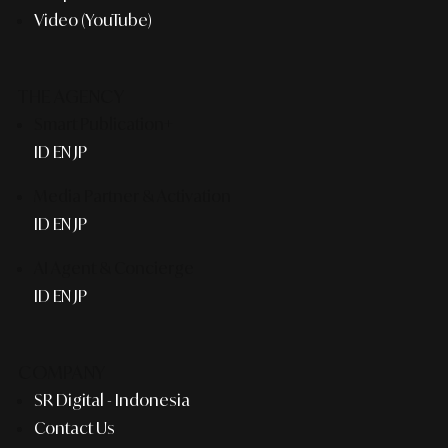
Video (YouTube)
THE AGENCY
Smart Publication+
ID
EN
JP
Media Partner & Activation
ID
EN
JP
AI Agent & Concierge
ID
EN
JP
COMPANY
SR Digital - Indonesia
Contact Us