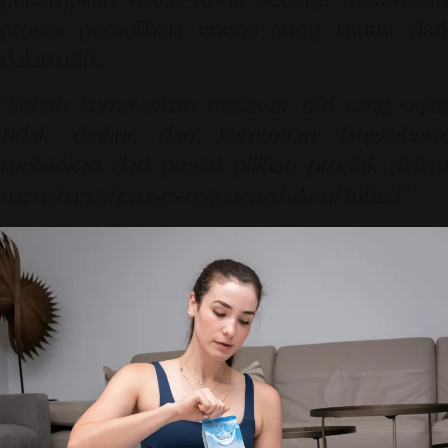
proses pemulihan energi yang murni dari
dalam diri.
"Sebab kemewahan merawat diri yang sejati
tidak diukur dari kerumitan langkahnya,
melainkan dari presisi pilihan produk dalam
menghargai proses regenerasi alami tubuh."