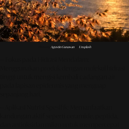
Photo by
Agustin Gunawan
on
Unsplash
•• Fokus pada Hidrasi Mendalam
:
Menggunakan produk dengan molekul hidrasi
tinggi untuk mengisi kembali cadangan air
pada lapisan epidermis yang menguap
sepanjang hari.
•• Aplikasi Nutrisi Spesifik
: Memanfaatkan
kandungan aktif seperti ceramide, peptida,
dan antioksidan mikro untuk mempercepat