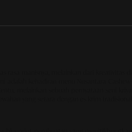
as rasa manisnya, melainkan dari kreativitas di
 ini adalah kehadiran menu
Nusantara Cashew-
tentu, melainkan sebuah pernyataan seni kriya
ahan yang setara dengan es krim tradisional
blueprint pembuatan yang menitikberatka