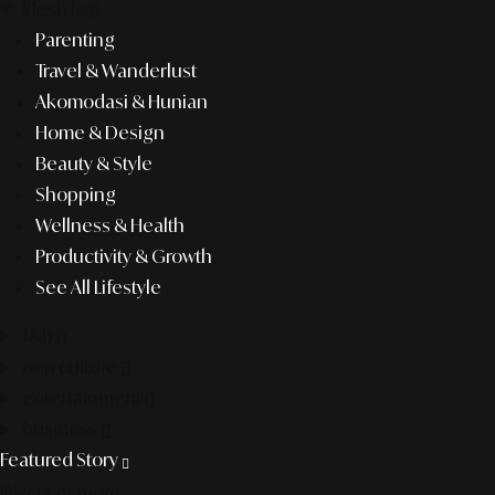
lifestyle
Parenting
Travel & Wanderlust
Akomodasi & Hunian
Home & Design
Beauty & Style
Shopping
Wellness & Health
Productivity & Growth
See All Lifestyle
f&b
pop culture
entertainment
business
Featured Story
Discover more