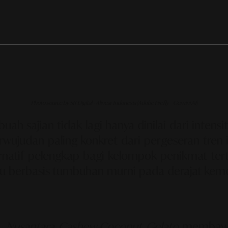
Photo source by SR Digital - Alinear Indonesia (Adobe Firefly – Gemini AI)
h sajian tidak lagi hanya dinilai dari intensit
rwujudan paling konkret dari pergeseran tren
ernatif pelengkap bagi kelompok penikmat ter
berbasis tumbuhan murni pada derajat kemew
k,
Nusantara Cashew-Coconut Gelato
membawa 