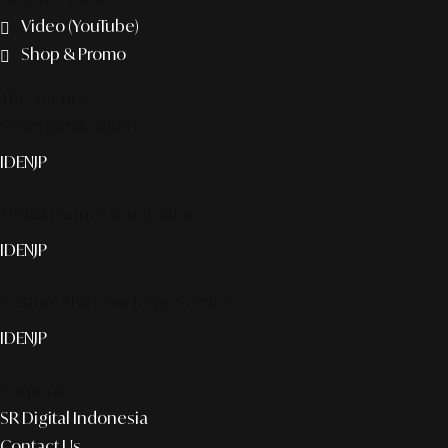
Video (YouTube)
Shop & Promo
The agency
Smart publication+
ID
EN
JP
Media Partner & Activation
ID
EN
JP
Custom AI & Concierge Service
ID
EN
JP
Corporate
SR Digital Indonesia
Contact Us