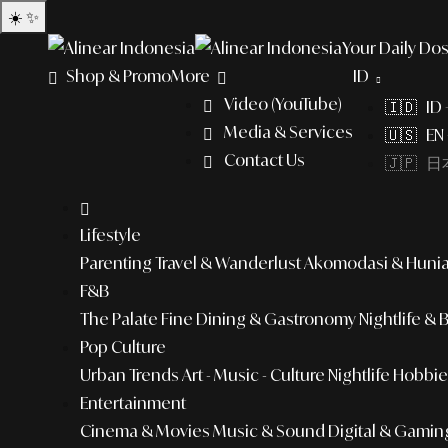
☀️
✨
Your Daily Dos
Shop & Promo
More
ID
Video (YouTube)
🇮🇩 ID
Media & Services
🇺🇸 EN 
Contact Us
🇯🇵 日本
Lifestyle
Parenting
Travel & Wanderlust
Akomodasi & Huni
F&B
The Palate
Fine Dining & Gastronomy
Nightlife & 
Pop Culture
Urban Trends
Art - Music - Culture
Nightlife
Hobbies
Entertainment
Cinema & Movies
Music & Sound
Digital & Gamin