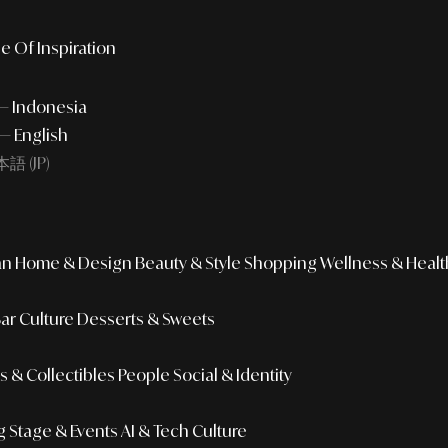
e Of Inspiration
 — Indonesia
— English
語 (JP)
an
Home & Design
Beauty & Style
Shopping
Wellness & Healt
Bar Culture
Desserts & Sweets
 & Collectibles
People
Social & Identity
g
Stage & Events
AI & Tech Culture