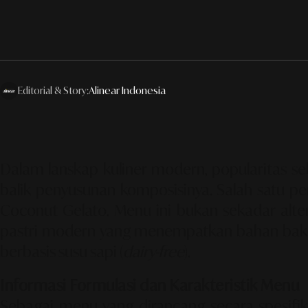
Editorial & Story:
Alinear Indonesia
Dalam lanskap kuliner modern, popularitas sebua
balik penyusunan komposisinya. Salah satu pe
Coconut Gelato
. Menu ini bukan sekadar alt
pastri modern yang menempatkan bahan baku 
berbasis susu sapi (
dairy-free
).
Informasi Formulasi dan Karakteristik Menu
Sebagai menu yang dirancang secara spesifi