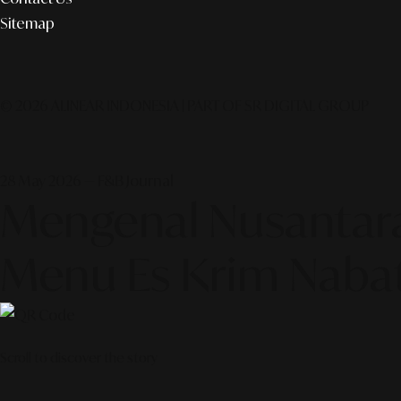
Sitemap
© 2026 ALINEAR INDONESIA | PART OF SR DIGITAL GROUP
28 May 2026 — F&B Journal
Mengenal Nusantara
Menu Es Krim Naba
Scroll to discover the story