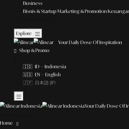
Business
Bisnis & Startup
Marketing & Promotion
Keuangan 
Featured Story
Explore
Your Daily Dose Of Inspiration
Shop & Promo
ID
🇮🇩 ID — Indonesia
🇺🇸 EN — English
🇯🇵 日本語 (JP)
Your Daily Dose Of I
What to explore?
Home