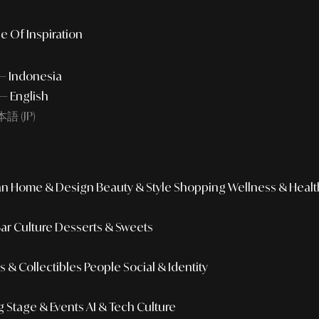
e Of Inspiration
 — Indonesia
— English
語 (JP)
an
Home & Design
Beauty & Style
Shopping
Wellness & Healt
Bar Culture
Desserts & Sweets
 & Collectibles
People
Social & Identity
g
Stage & Events
AI & Tech Culture