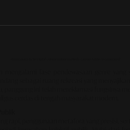
Photo source by SR Digital - Alinear Indonesia (Firefly–Gemini Adobe AI-Generated)
mengalami fase pendewasaan genre yang san
ipandang sebagai ruang rekreasi yang menyajikan
tu, panggung ini telah mereklamasi fungsinya me
ekaligus cerdas di tengah masyarakat modern.
ublik
ng rapi, penggunaan metafora yang presisi, ser
njadi keresahan kolektif publik. Mulai dari 