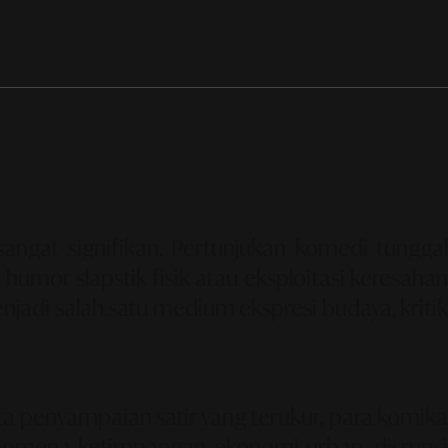
gat signifikan. Pertunjukan komedi tunggal
 humor slapstik fisik atau eksploitasi keresaha
njadi salah satu medium ekspresi budaya, kritik
ta penyampaian satir yang terukur, para komika
fenomena ketimpangan ekonomi urban, disrupsi