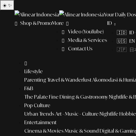
☀️
✨
Your Daily Dos
Shop & Promo
More
ID
Video (YouTube)
🇮🇩 ID
Media & Services
🇺🇸 EN 
Contact Us
🇯🇵 日本
Lifestyle
Parenting
Travel & Wanderlust
Akomodasi & Huni
F&B
The Palate
Fine Dining & Gastronomy
Nightlife & 
Pop Culture
Urban Trends
Art - Music - Culture
Nightlife
Hobbies
Entertainment
Cinema & Movies
Music & Sound
Digital & Gamin