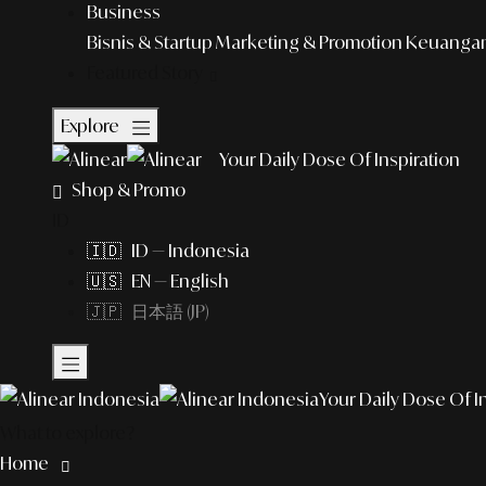
Business
Bisnis & Startup
Marketing & Promotion
Keuangan 
Featured Story
Explore
Your Daily Dose Of Inspiration
Shop & Promo
ID
🇮🇩 ID — Indonesia
🇺🇸 EN — English
🇯🇵 日本語 (JP)
Your Daily Dose Of I
What to explore?
Home