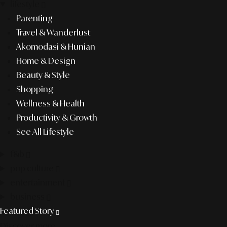
lifestyle
Parenting
Travel & Wanderlust
Akomodasi & Hunian
Home & Design
Beauty & Style
Shopping
Wellness & Health
Productivity & Growth
See All Lifestyle
f&b
pop culture
entertainment
business
Featured Story
Discover more