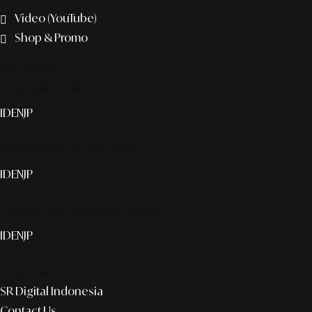
Video (YouTube)
Shop & Promo
The agency
Smart publication+
ID
EN
JP
Media Partner & Activation
ID
EN
JP
Custom AI & Concierge Service
ID
EN
JP
Corporate
SR Digital Indonesia
Contact Us