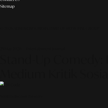
Sitemap
© 2026 ALINEAR INDONESIA | PART OF SR DIGITAL GROUP
25 May 2026 — Entertainment Journal
Stand-Up Comedy: 
Medium Kritik Sosial
Scroll to discover the story