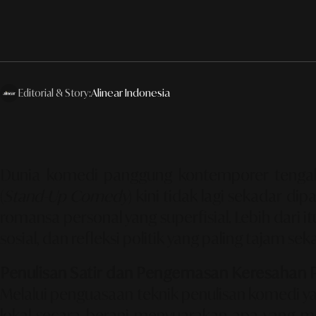
Editorial & Story:
Alinear Indonesia
Dunia komedi panggung kontemporer tengah 
(
Stand-Up Comedy
) kini tidak lagi sekadar d
romansa personal yang superfisial. Lebih dari i
sosial, dan refleksi politik yang paling tajam s
Penulisan Satir dan Pengemasan Keresahan P
Melalui penguasaan teknik penulisan komedi ya
lokal secara berani menyuarakan apa yang me