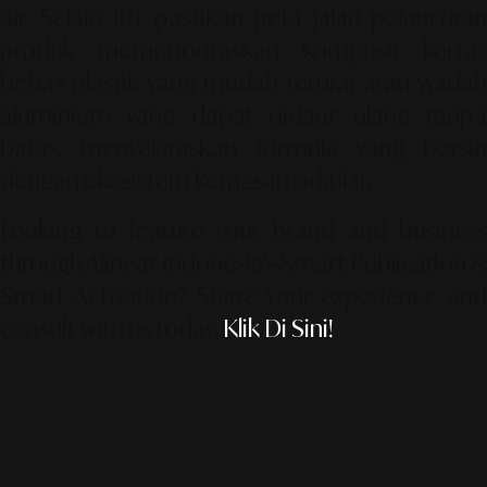
air. Selain itu, pastikan peta jalan peluncuran
produk memprioritaskan komposit kertas
bebas plastik yang mudah terurai atau wadah
aluminium yang dapat didaur ulang tanpa
batas, menyelaraskan formula yang bersih
dengan ekosistem kemasan sirkular.
Looking to feature your brand and business
through Alinear Indonesia’s Smart Publication &
Smart Activation?
Share your experience an
consult with us today.
Klik Di Sini!