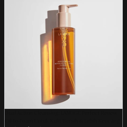
Dual Action Cleansing: LANEIGE Perfect Renew
Oil-To-Foam Untuk Kulit Bersih & Lebih Kencang