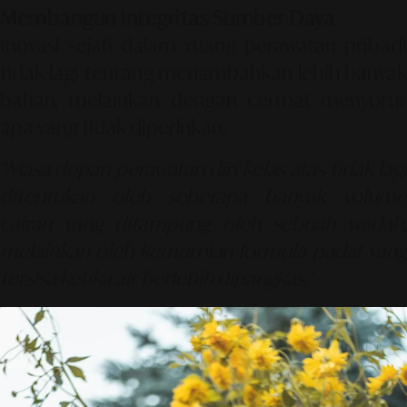
Membangun Integritas Sumber Daya
Inovasi sejati dalam ruang perawatan pribadi
tidak lagi tentang menambahkan lebih banyak
bahan, melainkan dengan cermat menyortir
apa yang tidak diperlukan.
"Masa depan perawatan diri kelas atas tidak lagi
ditentukan oleh seberapa banyak volume
cairan yang ditampung oleh sebuah wadah,
melainkan oleh kemurnian formula padat yang
tersisa ketika air berlebih dipangkas."