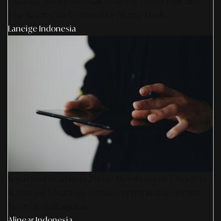
LANEIGE NEO Essential Blurring Finish Powder:
The Secret To A Filter-Like Matte Look
Laneige Indonesia
SmartPublication+ 2026: Membangun Otoritas
& Inovasi Strategis Untuk Pertumbuhan Brand
Yang Berkelanjutan
Alinear Indonesia