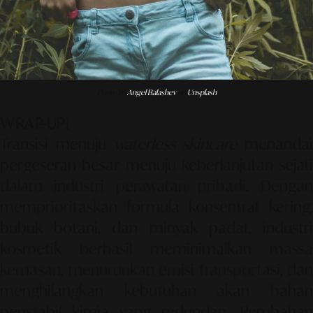
Photo by
Angel Balashev
on
Unsplash
WRAP-UP!
Transisi menuju
waterless skincare
menandai
pergeseran besar menuju keberlanjutan sejati
dalam industri perawatan pribadi. Dengan
memprioritaskan formula konsentrat kering,
bubuk botani, dan minyak padat, industri
kosmetik berhasil meminimalkan massa
kemasan, menurunkan emisi transportasi, dan
menghilangkan kebutuhan akan bahan
penstabil kimia yang redundan. Perubahan