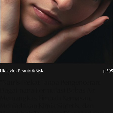
Lifestyle
/ Beauty & Style
395
"Nutrisi Pekat Tanpa Pengenceran:
Bagaimana Formulasi Bebas Air
Memangkas Limbah Kemasan,
Meniadakan Kimia Sintetis, dan