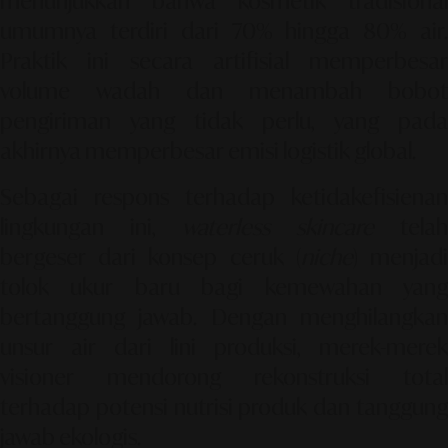
menunjukkan bahwa kosmetik tradisional
umumnya terdiri dari 70% hingga 80% air.
Praktik ini secara artifisial memperbesar
volume wadah dan menambah bobot
pengiriman yang tidak perlu, yang pada
akhirnya memperbesar emisi logistik global.
Sebagai respons terhadap ketidakefisienan
lingkungan ini,
waterless skincare
telah
bergeser dari konsep ceruk (
niche
) menjad
tolok ukur baru bagi kemewahan yang
bertanggung jawab. Dengan menghilangkan
unsur air dari lini produksi, merek-merek
visioner mendorong rekonstruksi total
terhadap potensi nutrisi produk dan tanggung
jawab ekologis.