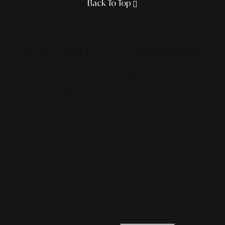
Back To Top
Your Daily Dose
of Inspiration!
Stay ahead with the latest in lifestyle and trends,
delivered with precision to your device. From global
movements to local insights, we bring the world to your
fingertips.
Get featured on our latest Smart Publication+ for
maximum exposure.
Click the button below to request
our digital media partnership program.
*TERMS & CONDITIONS APPLIED.