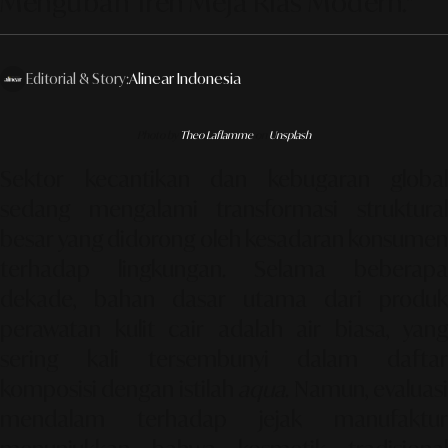
Mengubah Tren Meja Rias Modern."
Editorial & Story:
Alinear Indonesia
Photo by
Theo Laflamme
on
Unsplash
Sektor kecantikan dan kebugaran global
sedang mengalami transformasi struktural
besar yang didorong oleh kesadaran konsumen
terhadap lingkungan. Selama beberapa
dekade, bahan dasar utama dari produk
perawatan kulit cair adalah air biasa, yang
sering kali tersembunyi dalam daftar
komposisi dengan istilah
aqua
. Namun, evaluas
mendalam terhadap jejak manufaktur