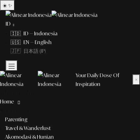
☀️
✨
ID
🇮🇩 ID — Indonesia
🇺🇸 EN — English
🇯🇵 日本語 (JP)
Your Daily Dose Of
×
Inspiration
What to explore?
Home
lifestyle
Parenting
Travel & Wanderlust
Akomodasi & Hunian